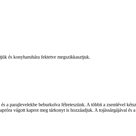
hűtjük és konyharuhára fektetve megszikkasztjuk.
 és a parajlevelekbe beburkolva félreteszünk. A többit a zsemlével ké
próra vágott kaprot meg tárkonyt is hozzáadjuk. A tojássárgájával és a 