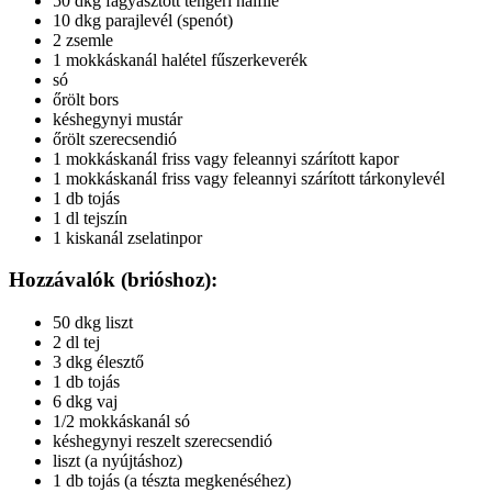
50 dkg fagyasztott tengeri halfilé
10 dkg parajlevél (spenót)
2 zsemle
1 mokkáskanál halétel fűszerkeverék
só
őrölt bors
késhegynyi mustár
őrölt szerecsendió
1 mokkáskanál friss vagy feleannyi szárított kapor
1 mokkáskanál friss vagy feleannyi szárított tárkonylevél
1 db tojás
1 dl tejszín
1 kiskanál zselatinpor
Hozzávalók (brióshoz):
50 dkg liszt
2 dl tej
3 dkg élesztő
1 db tojás
6 dkg vaj
1/2 mokkáskanál só
késhegynyi reszelt szerecsendió
liszt (a nyújtáshoz)
1 db tojás (a tészta megkenéséhez)