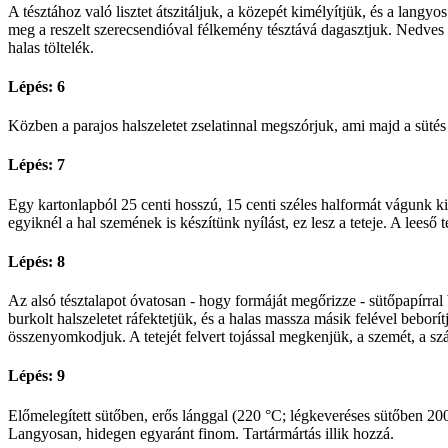
A tésztához való lisztet átszitáljuk, a közepét kimélyítjük, és a langyos
meg a reszelt szerecsendióval félkemény tésztává dagasztjuk. Nedves 
halas töltelék.
Lépés: 6
Közben a parajos halszeletet zselatinnal megszórjuk, ami majd a sütés
Lépés: 7
Egy kartonlapból 25 centi hosszú, 15 centi széles halformát vágunk ki.
egyiknél a hal szemének is készítünk nyílást, ez lesz a teteje. A leeső
Lépés: 8
Az alsó tésztalapot óvatosan - hogy formáját megőrizze - sütőpapírral 
burkolt halszeletet ráfektetjük, és a halas massza másik felével beborí
összenyomkodjuk. A tetejét felvert tojással megkenjük, a szemét, a szá
Lépés: 9
Előmelegített sütőben, erős lánggal (220 °C; légkeveréses sütőben 200 
Langyosan, hidegen egyaránt finom. Tartármártás illik hozzá.