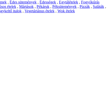
emek
,
Édes sütemények
,
Édességek
,
Egytálételek
,
Fogyókúrás
sos ételek
,
Mártások
,
Pékáruk
,
Péksütemények
,
Pizzák
,
Saláták
,
gykeltő italok
,
Vegetáriánus ételek
,
Wok ételek