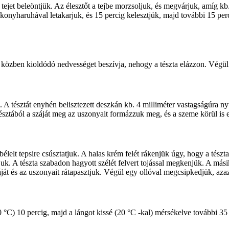
 tejet beleöntjük. Az élesztőt a tejbe morzsoljuk, és megvárjuk, amíg kb. 1
konyharuhával letakarjuk, és 15 percig kelesztjük, majd további 15 pe
 közben kioldódó nedvességet beszívja, nehogy a tészta elázzon. Végül 
 A tésztát enyhén belisztezett deszkán kb. 4 milliméter vastagságúra ny
 tésztából a száját meg az uszonyait formázzuk meg, és a szeme körül is e
bélelt tepsire csúsztatjuk. A halas krém felét rákenjük úgy, hogy a tész
tjuk. A tészta szabadon hagyott szélét felvert tojással megkenjük. A mási
ját és az uszonyait rátapasztjuk. Végül egy ollóval megcsipkedjük, azaz
°C) 10 percig, majd a lángot kissé (20 °C -kal) mérsékelve további 35 pe