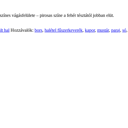
ínes vágásfelülete – pirosas színe a fehér tésztától jobban elüt.
lt hal
Hozzávalók:
bors
,
halétel fűszerkeverék
,
kapor
,
mustár
,
paraj
,
só