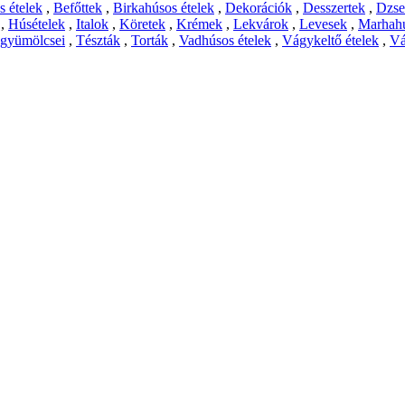
 ételek
,
Befőttek
,
Birkahúsos ételek
,
Dekorációk
,
Desszertek
,
Dzs
,
Húsételek
,
Italok
,
Köretek
,
Krémek
,
Lekvárok
,
Levesek
,
Marhahú
 gyümölcsei
,
Tészták
,
Torták
,
Vadhúsos ételek
,
Vágykeltő ételek
,
Vá