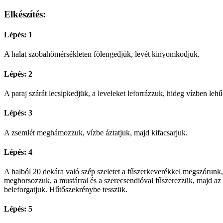
Elkészítés:
Lépés: 1
A halat szobahőmérsékleten fölengedjük, levét kinyomkodjuk.
Lépés: 2
A paraj szárát lecsipkedjük, a leveleket leforrázzuk, hideg vízben le
Lépés: 3
A zsemlét meghámozzuk, vízbe áztatjuk, majd kifacsarjuk.
Lépés: 4
A halból 20 dekára való szép szeletet a fűszerkeverékkel megszórunk,
megborsozzuk, a mustárral és a szerecsendióval fűszerezzük, majd az a
beleforgatjuk. Hűtőszekrénybe tesszük.
Lépés: 5