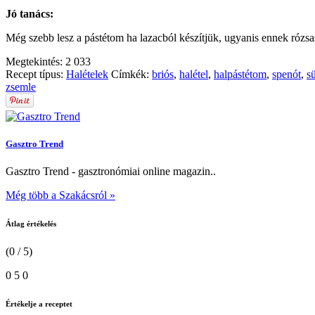
Jó tanács:
Még szebb lesz a pástétom ha lazacból készítjük, ugyanis ennek rózsasz
Megtekintés:
2 033
Recept típus:
Halételek
Címkék:
briós
,
halétel
,
halpástétom
,
spenót
,
sü
zsemle
Gasztro Trend
Gasztro Trend - gasztronómiai online magazin..
Még több a Szakácsról »
Átlag értékelés
(0 / 5)
0
5
0
Értékelje a receptet