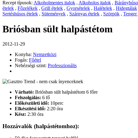
Recept típusok:
Alkoholmentes italok
,
Alkoholos italok
,
Bárányhúsos
ételek
,
Főzelékek
,
Grill ételek
,
Gyorsételek
,
Halételek
,
Hidegtálak
Sertéshúsos ételek
,
Sütemények
,
Szárnyas ételek
,
Szörpök
,
Tenger
Briósban sült halpástétom
2012-11-29
Konyha:
Nemzetközi
Fogás:
Főétel
Nehézségi szint:
Professzionális
Várható:
Briósban sült halpástétom 6 főre
Felszolgálás:
6 fő
Előkészületi idő:
10perc
Elkészítési idő:
2:20 óra
Kész:
2:30 óra
Hozzávalók (halpástétomhoz):