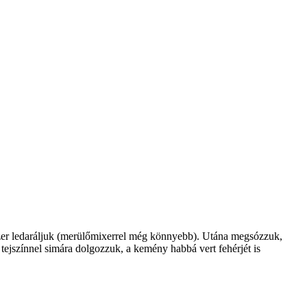
tszer ledaráljuk (merülőmixerrel még könnyebb). Utána megsózzuk,
tejszínnel simára dolgozzuk, a kemény habbá vert fehérjét is