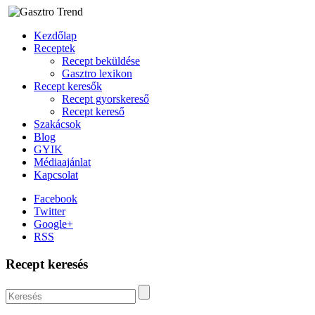
Kezdőlap
Receptek
Recept beküldése
Gasztro lexikon
Recept keresők
Recept gyorskereső
Recept kereső
Szakácsok
Blog
GYIK
Médiaajánlat
Kapcsolat
Facebook
Twitter
Google+
RSS
Recept keresés