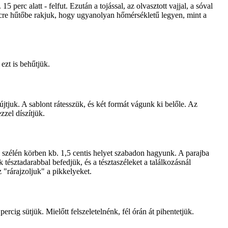
5 perc alatt - felfut. Ezután a tojással, az olvasztott vajjal, a sóval
rcre hűtőbe rakjuk, hogy ugyanolyan hőmérsékletű legyen, mint a
ezt is behűtjük.
újtjuk. A sablont rátesszük, és két formát vágunk ki belőle. Az
zzel díszítjük.
ta szélén körben kb. 1,5 centis helyet szabadon hagyunk. A parajba
k tésztadarabbal befedjük, és a tésztaszéleket a találkozásnál
 "rárajzoljuk" a pikkelyeket.
rcig sütjük. Mielőtt felszeletelnénk, fél órán át pihentetjük.