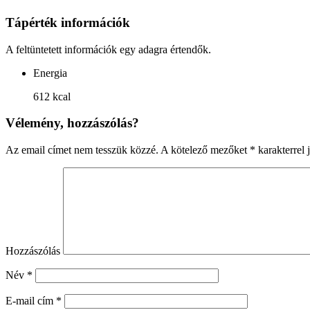
Tápérték információk
A feltüntetett információk egy adagra értendők.
Energia
612 kcal
Vélemény, hozzászólás?
Az email címet nem tesszük közzé.
A kötelező mezőket
*
karakterrel j
Hozzászólás
Név
*
E-mail cím
*