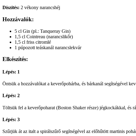
Díszítés:
2 vékony narancshéj
Hozzávalók:
5 cl Gin (pl.: Tanqueray Gin)
1,5 cl Cointreau (narancslikőr)
1,5 cl friss citromlé
1 púpozott teáskanál narancslekvár
Elkészítés:
Lépés: 1
Öntsük a hozzávalókat a keverőpohárba, és bárkanál segítségével kever
Lépés: 2
Töltsük fel a keverőpoharat (Boston Shaker része) jégkockákkal, és r
Lépés: 3
Szűrjük át az italt a spirálszűrő segítségével az előhűtött martinis po