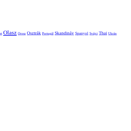
Olasz
Skandináv
Thai
Osztrák
Spanyol
et
Orosz
Portugál
Svájci
Ukrán