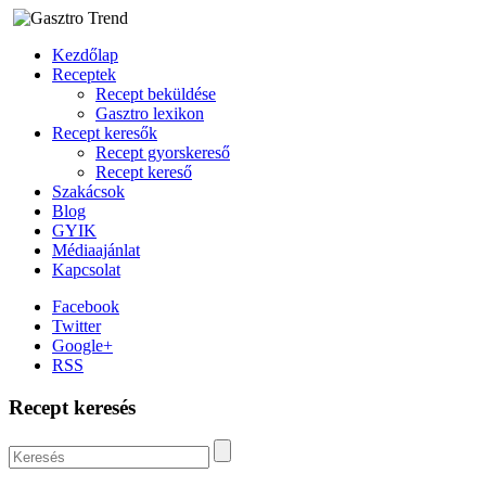
Kezdőlap
Receptek
Recept beküldése
Gasztro lexikon
Recept keresők
Recept gyorskereső
Recept kereső
Szakácsok
Blog
GYIK
Médiaajánlat
Kapcsolat
Facebook
Twitter
Google+
RSS
Recept keresés