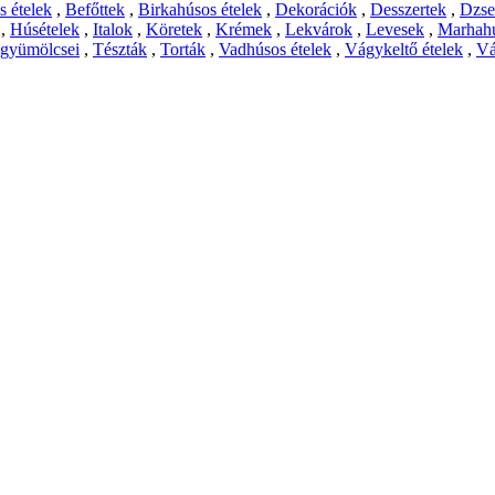
 ételek
,
Befőttek
,
Birkahúsos ételek
,
Dekorációk
,
Desszertek
,
Dzs
,
Húsételek
,
Italok
,
Köretek
,
Krémek
,
Lekvárok
,
Levesek
,
Marhahú
 gyümölcsei
,
Tészták
,
Torták
,
Vadhúsos ételek
,
Vágykeltő ételek
,
Vá