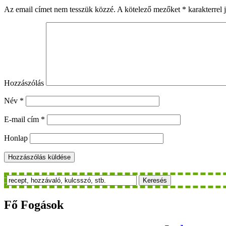
Az email címet nem tesszük közzé.
A kötelező mezőket
*
karakterrel j
Hozzászólás
Név
*
E-mail cím
*
Honlap
Keresés
Fő
Fogások