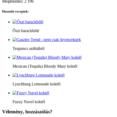
Megtekintés:
2 196
Hasonló receptek:
Őszi barackbólé
Teapuncs arábiából
Mexican (Tequila) Bloody Mary koktél
Lynchburg Lemonade koktél
Fuzzy Navel koktél
Vélemény, hozzászólás?