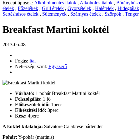
Recept típusok:
Alkoholmentes italok
,
Alkoholos italok
,
Bárányhúsos
ételek
,
Főzelékek
,
Grill ételek
,
Gyorsételek
,
Halételek
,
Hidegtálak
Sertéshúsos ételek
,
Sütemények
,
Szárnyas ételek
,
Szörpök
,
Tenger
Breakfast Martini koktél
2013-05-08
Fogás:
Ital
Nehézségi szint:
Egyszerű
Várható:
1 pohár Breakfast Martini koktél
Felszolgálás:
1 fő
Előkészületi idő:
1perc
Elkészítési idő:
3perc
Kész:
4perc
A koktél kitalálója:
Salvatore Calabrese bártender
Pohár:
Y-pohár (martinis)