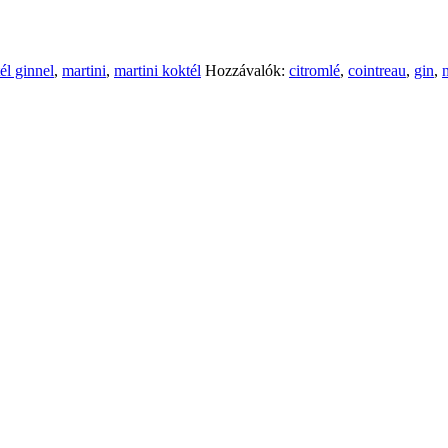
él ginnel
,
martini
,
martini koktél
Hozzávalók:
citromlé
,
cointreau
,
gin
,