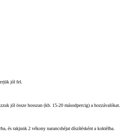
jük jól fel.
ázzuk jól össze hosszan (kb. 15-20 másodpercig) a hozzávalókat.
hárba, és rakjunk 2 vékony narancshéjat díszítésként a koktélba.