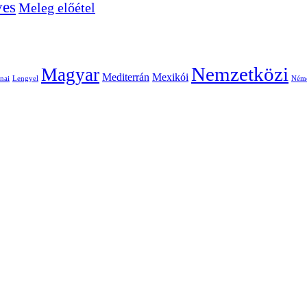
ves
Meleg előétel
Nemzetközi
Magyar
Mediterrán
Mexikói
nai
Lengyel
Ném