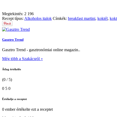
Megtekintés:
2 196
Recept típus:
Alkoholos italok
Címkék:
breakfast martini
,
koktél
,
kokt
Gasztro Trend
Gasztro Trend - gasztronómiai online magazin..
Még több a Szakácsról »
Átlag értékelés
(0 / 5)
0
5
0
Értékelje a receptet
0 ember
értékelte ezt a receptet