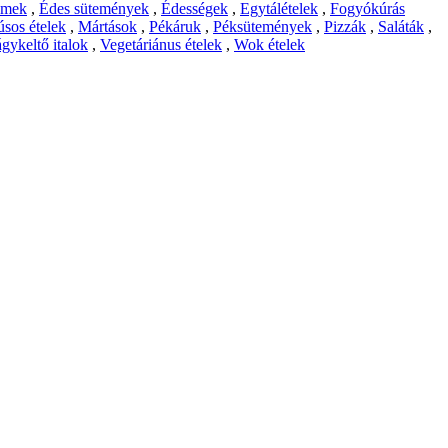
emek
,
Édes sütemények
,
Édességek
,
Egytálételek
,
Fogyókúrás
sos ételek
,
Mártások
,
Pékáruk
,
Péksütemények
,
Pizzák
,
Saláták
,
gykeltő italok
,
Vegetáriánus ételek
,
Wok ételek