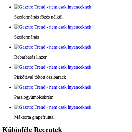
Szedermártás főzés nélkül
Szedermártás
Rebarbarás linzer
Piskótával töltött őszibarack
Passiógyümölcskrém
Máktorta grapefruittal
Különféle
Receptek