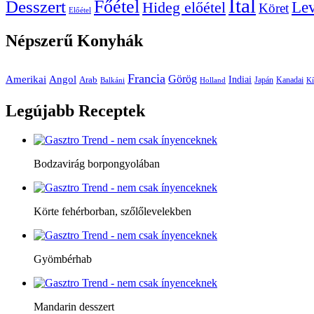
Ital
Főétel
Desszert
Le
Hideg előétel
Köret
Előétel
Népszerű
Konyhák
Francia
Amerikai
Görög
Angol
Indiai
Arab
Japán
Kanadai
Balkáni
Holland
Kí
Legújabb
Receptek
Bodzavirág borpongyolában
Körte fehérborban, szőlőlevelekben
Gyömbérhab
Mandarin desszert