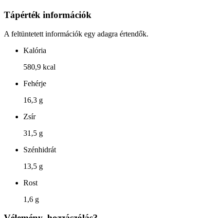
Tápérték információk
A feltüntetett információk egy adagra értendők.
Kalória
580,9 kcal
Fehérje
16,3 g
Zsír
31,5 g
Szénhidrát
13,5 g
Rost
1,6 g
Vélemény, hozzászólás?