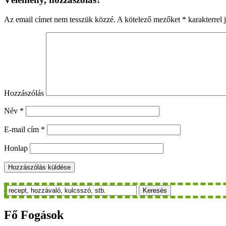
Az email címet nem tesszük közzé.
A kötelező mezőket
*
karakterrel j
Hozzászólás
Név
*
E-mail cím
*
Honlap
Keresés
Fő
Fogások