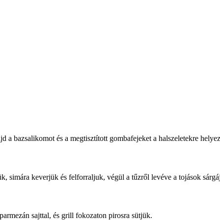
majd a bazsalikomot és a megtisztított gombafejeket a halszeletekre hely
djük, simára keverjük és felforraljuk, végül a tűzről levéve a tojások sár
parmezán sajttal, és grill fokozaton pirosra sütjük.