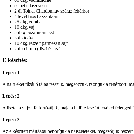
60 dkg vadlazacfilé
csipet étkezési só
2 dl Tolnai Chardonnay száraz fehérbor
4 levél friss bazsalikom
25 dkg gomba
10 dkg vaj
5 dkg búzafinomliszt
3 db tojás
10 dkg reszelt parmezán sajt
2 db citrom (díszítéshez)
Elkészítés:
Lépés: 1
A halfiléket tűzálló tálba tesszük, megsózzuk, ráöntjük a fehérbort, 
Lépés: 2
A lisztet a vajon felforrósítjuk, majd a halfilé leszűrt levével felenge
Lépés: 3
Az elkészített mártással beborítjuk a halszeleteket, megszórjuk reszelt 