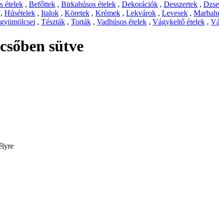
 ételek
,
Befőttek
,
Birkahúsos ételek
,
Dekorációk
,
Desszertek
,
Dzs
,
Húsételek
,
Italok
,
Köretek
,
Krémek
,
Lekvárok
,
Levesek
,
Marhahú
 gyümölcsei
,
Tészták
,
Torták
,
Vadhúsos ételek
,
Vágykeltő ételek
,
Vá
 csőben sütve
élyre