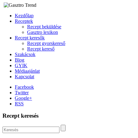
Kezdőlap
Receptek
Recept beküldése
Gasztro lexikon
Recept keresők
Recept gyorskereső
Recept kereső
Szakácsok
Blog
GYIK
Médiaajánlat
Kapcsolat
Facebook
Twitter
Google+
RSS
Recept keresés