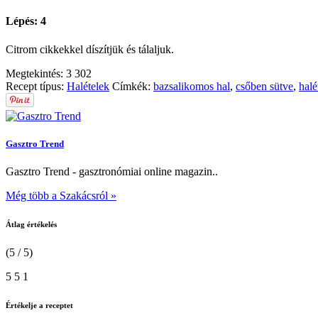
Lépés: 4
Citrom cikkekkel díszítjük és tálaljuk.
Megtekintés:
3 302
Recept típus:
Halételek
Címkék:
bazsalikomos hal
,
csőben sütve
,
halé
Gasztro Trend
Gasztro Trend - gasztronómiai online magazin..
Még több a Szakácsról »
Átlag értékelés
(5 / 5)
5
5
1
Értékelje a receptet