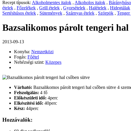
Recept típusok:
Alkoholmentes italok
,
Alkoholos italok
,
Bárányhúsos
ételek
,
Főzelékek
,
Grill ételek
,
Gyorsételek
,
Halételek
,
Hidegtálak
Sertéshúsos ételek
,
Sütemények
,
Szárnyas ételek
,
Szörpök
,
Tenger
Bazsalikomos párolt tengeri hal
2013-09-13
Konyha:
Nemzetközi
Fogás:
Főétel
Nehézségi szint:
Közepes
Várható:
Bazsalikomos párolt tengeri hal csőben sütve 4 szem
Felszolgálás:
4 fő
Előkészületi idő:
4perc
Elkészítési idő:
40perc
Kész:
44perc
Hozzávalók: