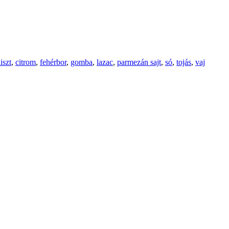
iszt
,
citrom
,
fehérbor
,
gomba
,
lazac
,
parmezán sajt
,
só
,
tojás
,
vaj