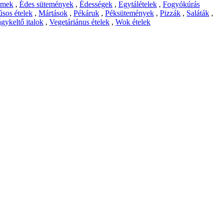
emek
,
Édes sütemények
,
Édességek
,
Egytálételek
,
Fogyókúrás
sos ételek
,
Mártások
,
Pékáruk
,
Péksütemények
,
Pizzák
,
Saláták
,
gykeltő italok
,
Vegetáriánus ételek
,
Wok ételek