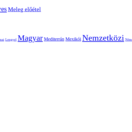
ves
Meleg előétel
Nemzetközi
Magyar
Mediterrán
Mexikói
nai
Lengyel
Ném