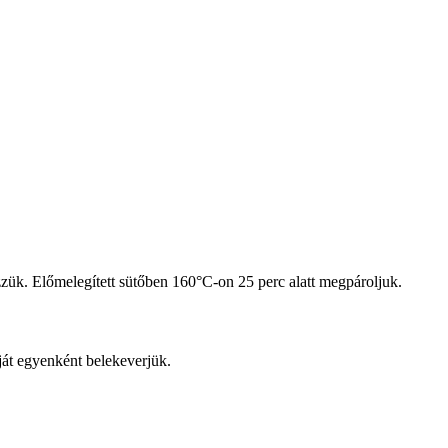
ezzük. Előmelegített sütőben 160°C-on 25 perc alatt megpároljuk.
gáját egyenként belekeverjük.