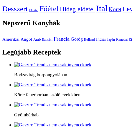
Ital
Főétel
Desszert
Le
Hideg előétel
Köret
Előétel
Népszerű
Konyhák
Francia
Amerikai
Görög
Angol
Indiai
Arab
Japán
Kanadai
Balkáni
Holland
Kí
Legújabb
Receptek
Bodzavirág borpongyolában
Körte fehérborban, szőlőlevelekben
Gyömbérhab