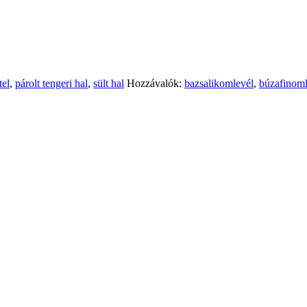
tel
,
párolt tengeri hal
,
sült hal
Hozzávalók:
bazsalikomlevél
,
búzafinoml