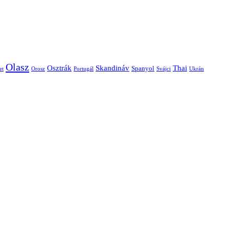
Olasz
Skandináv
Thai
Osztrák
Spanyol
et
Orosz
Portugál
Svájci
Ukrán