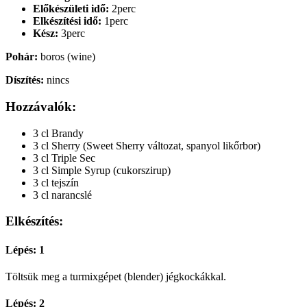
Előkészületi idő:
2perc
Elkészítési idő:
1perc
Kész:
3perc
Pohár:
boros (wine)
Díszítés:
nincs
Hozzávalók:
3 cl Brandy
3 cl Sherry (Sweet Sherry változat, spanyol likőrbor)
3 cl Triple Sec
3 cl Simple Syrup (cukorszirup)
3 cl tejszín
3 cl narancslé
Elkészítés:
Lépés: 1
Töltsük meg a turmixgépet (blender) jégkockákkal.
Lépés: 2