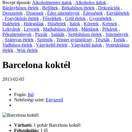
Recept típusok:
Alkoholmentes italok
,
Alkoholos italok
,
Bárányhúsos ételek
,
Befőttek
,
Birkahúsos ételek
,
Dekorációk
,
Desszertek
,
Dzsemek
,
Édes sütemények
,
Édességek
,
Egytálételek
,
Fogyókúrás ételek
,
Főzelékek
,
Grill ételek
,
Gyorsételek
,
Halételek
,
Hidegtálak
,
Húsételek
,
Italok
,
Köretek
,
Krémek
,
Lekvárok
,
Levesek
,
Marhahúsos ételek
,
Mártások
,
Pékáruk
,
Péksütemények
,
Pizzák
,
Saláták
,
Sertéshúsos ételek
,
Sütemények
,
Szárnyas ételek
,
Szörpök
,
Tenger gyümölcsei
,
Tészták
,
Torták
,
Vadhúsos ételek
,
Vágykeltő ételek
,
Vágykeltő italok
,
Vegetáriánus
ételek
,
Wok ételek
Barcelona koktél
2013-02-05
Fogás:
Ital
Nehézségi szint:
Egyszerű
Várható:
1 pohár Barcelona koktél
Felszolgálás:
1 fő