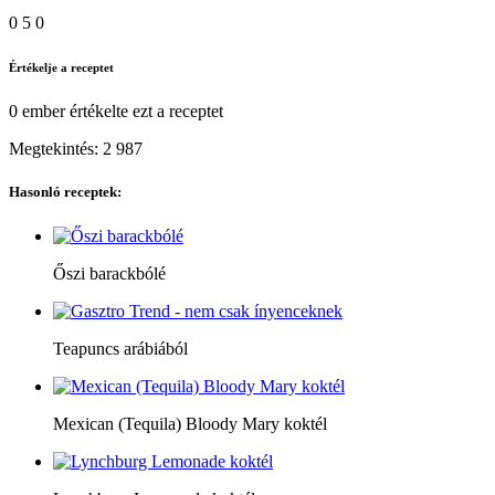
0
5
0
Értékelje a receptet
0 ember
értékelte ezt a receptet
Megtekintés:
2 987
Hasonló receptek:
Őszi barackbólé
Teapuncs arábiából
Mexican (Tequila) Bloody Mary koktél