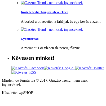
Körte fehérborban, szőlőlevelekben
A borból a birsecettel, a fahéjjal, és egy kevés vízzel...
Gyömbérhab
A zselatint 1 dl vízben tíz percig főzzük.
Kövessen
minket!
Minden jog fenntartva © 2017, Gasztro Trend - nem csak
ínyenceknek
Készítette: wpSHOP.hu
Weboldalunkon cookie-kat (sütiket) használunk, melyek célja, hogy
teljesebb szolgáltatást nyújtsunk látogatóink részére.
Rendben
Több