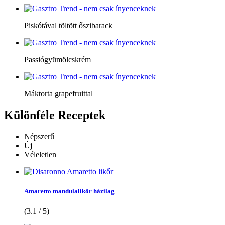
Piskótával töltött őszibarack
Passiógyümölcskrém
Máktorta grapefruittal
Különféle
Receptek
Népszerű
Új
Véleletlen
Amaretto mandulalikőr házilag
(3.1 / 5)