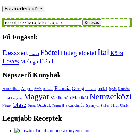
Keresés
Fő
Fogások
Ital
Főétel
Desszert
Hideg előétel
Köret
Előétel
Leves
Meleg előétel
Népszerű
Konyhák
Francia
Amerikai
Görög
Angol
Indiai
Arab
Japán
Kanadai
Balkáni
Holland
Nemzetközi
Magyar
Mediterrán
Mexikói
Kínai
Lengyel
Olasz
Skandináv
Thai
Osztrák
Spanyol
Német
Orosz
Portugál
Svájci
Ukrán
Legújabb
Receptek