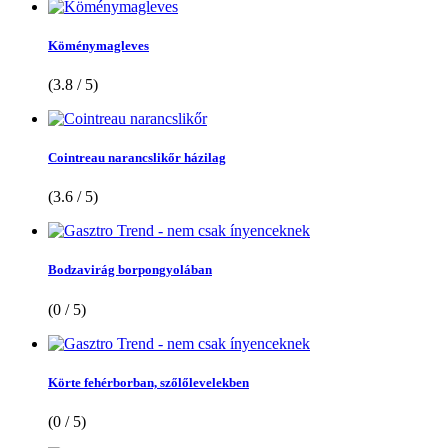
Köménymagleves
(3.8 / 5)
Cointreau narancslikőr házilag
(3.6 / 5)
Bodzavirág borpongyolában
(0 / 5)
Körte fehérborban, szőlőlevelekben
(0 / 5)