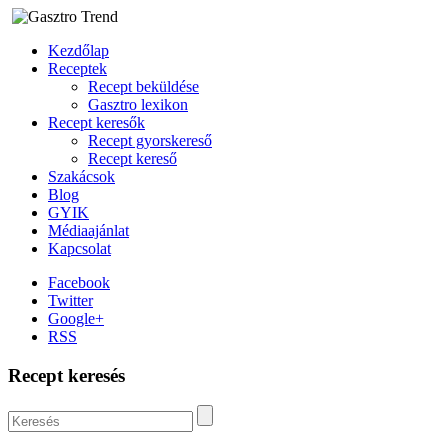
Kezdőlap
Receptek
Recept beküldése
Gasztro lexikon
Recept keresők
Recept gyorskereső
Recept kereső
Szakácsok
Blog
GYIK
Médiaajánlat
Kapcsolat
Facebook
Twitter
Google+
RSS
Recept keresés