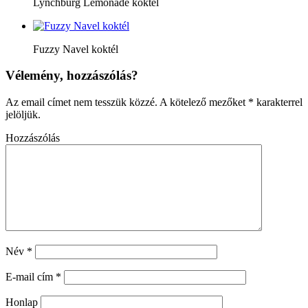
Lynchburg Lemonade koktél
Fuzzy Navel koktél
Vélemény, hozzászólás?
Az email címet nem tesszük közzé.
A kötelező mezőket
*
karakterrel
jelöljük.
Hozzászólás
Név
*
E-mail cím
*
Honlap