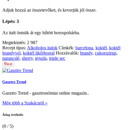
Adjuk hozzá az összetevőket, és keverjük jól össze.
Lépés: 3
Az italt öntsük át egy hűtött borospohárba.
Megtekintés:
2 987
Recept típus:
Alkoholos italok
Címkék:
barcelona
,
koktél
,
koktél
brandyvel
,
koktél likőrborral
Hozzávalók:
brandy
,
cukorszirup
,
narancslé
,
sherry
,
tejszín
,
triple sec
Gasztro Trend
Gasztro Trend - gasztronómiai online magazin..
Még több a Szakácsról »
Átlag értékelés
(0 / 5)