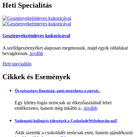
Heti
Specialítás
Gesztenyekrémleves kukoricával
A szelídgesztenyéket alaposan megmossuk, majd egyik oldalukat
bevagdossuk.
tovább
Heti specialítás
Cikkek
és Események
Öt egészséges finomság, amit megehetsz a párod...
Egy ízletes fogás nemcsak az étkezőasztalnál lehet
emlékezetes, hanem még inkább a...
tovább
Vadonatúj kulináris édességek a CsokoladeWebshop.hu-nál!
Akik szeretik a csokoládét nemcsak enni, hanem ajándékozni