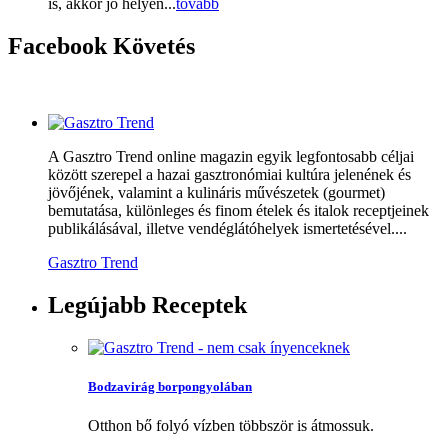
is, akkor jó helyen...
tovább
Facebook
Követés
A Gasztro Trend online magazin egyik legfontosabb céljai
között szerepel a hazai gasztronómiai kultúra jelenének és
jövőjének, valamint a kulináris művészetek (gourmet)
bemutatása, különleges és finom ételek és italok receptjeinek
publikálásával, illetve vendéglátóhelyek ismertetésével....
Gasztro Trend
Legújabb
Receptek
Bodzavirág borpongyolában
Otthon bő folyó vízben többször is átmossuk.