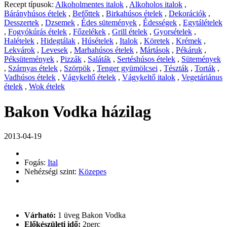
Recept típusok:
Alkoholmentes italok
,
Alkoholos italok
,
Bárányhúsos ételek
,
Befőttek
,
Birkahúsos ételek
,
Dekorációk
,
Desszertek
,
Dzsemek
,
Édes sütemények
,
Édességek
,
Egytálételek
,
Fogyókúrás ételek
,
Főzelékek
,
Grill ételek
,
Gyorsételek
,
Halételek
,
Hidegtálak
,
Húsételek
,
Italok
,
Köretek
,
Krémek
,
Lekvárok
,
Levesek
,
Marhahúsos ételek
,
Mártások
,
Pékáruk
,
Péksütemények
,
Pizzák
,
Saláták
,
Sertéshúsos ételek
,
Sütemények
,
Szárnyas ételek
,
Szörpök
,
Tenger gyümölcsei
,
Tészták
,
Torták
,
Vadhúsos ételek
,
Vágykeltő ételek
,
Vágykeltő italok
,
Vegetáriánus
ételek
,
Wok ételek
Bakon Vodka házilag
2013-04-19
Fogás:
Ital
Nehézségi szint:
Közepes
Várható:
1 üveg Bakon Vodka
Előkészületi idő:
2perc