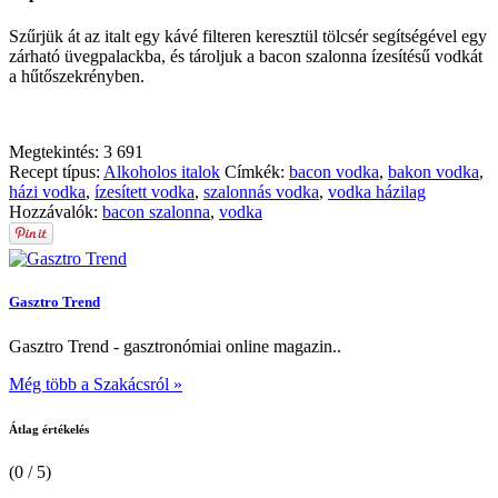
Szűrjük át az italt egy kávé filteren keresztül tölcsér segítségével egy
zárható üvegpalackba, és tároljuk a bacon szalonna ízesítésű vodkát
a hűtőszekrényben.
Megtekintés:
3 691
Recept típus:
Alkoholos italok
Címkék:
bacon vodka
,
bakon vodka
,
házi vodka
,
ízesített vodka
,
szalonnás vodka
,
vodka házilag
Hozzávalók:
bacon szalonna
,
vodka
Gasztro Trend
Gasztro Trend - gasztronómiai online magazin..
Még több a Szakácsról »
Átlag értékelés
(0 / 5)