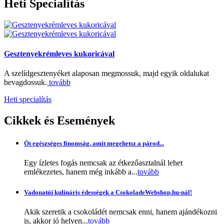
Heti
Specialítás
Gesztenyekrémleves kukoricával
A szelídgesztenyéket alaposan megmossuk, majd egyik oldalukat
bevagdossuk.
tovább
Heti specialítás
Cikkek
és Események
Öt egészséges finomság, amit megehetsz a párod...
Egy ízletes fogás nemcsak az étkezőasztalnál lehet
emlékezetes, hanem még inkább a...
tovább
Vadonatúj kulináris édességek a CsokoladeWebshop.hu-nál!
Akik szeretik a csokoládét nemcsak enni, hanem ajándékozni
is, akkor jó helyen...
tovább