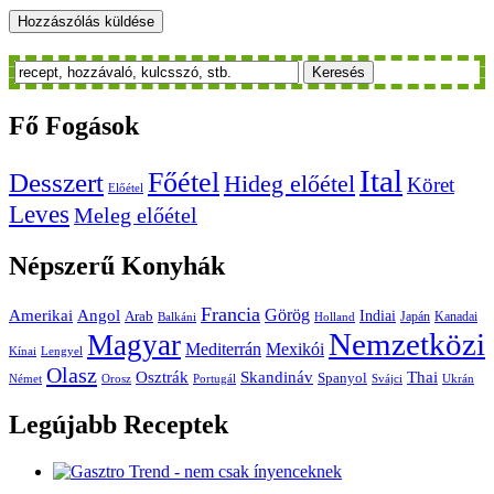
Keresés
Fő
Fogások
Ital
Főétel
Desszert
Hideg előétel
Köret
Előétel
Leves
Meleg előétel
Népszerű
Konyhák
Francia
Amerikai
Görög
Angol
Indiai
Arab
Japán
Kanadai
Balkáni
Holland
Nemzetközi
Magyar
Mediterrán
Mexikói
Kínai
Lengyel
Olasz
Skandináv
Thai
Osztrák
Spanyol
Német
Orosz
Portugál
Svájci
Ukrán
Legújabb
Receptek