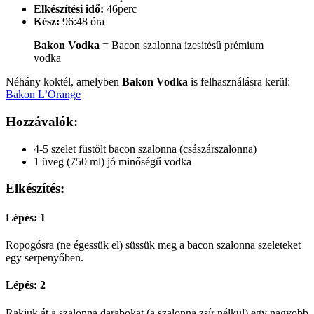
Elkészítési idő:
46perc
Kész:
96:48 óra
Bakon Vodka
= Bacon szalonna ízesítésű prémium
vodka
Néhány koktél, amelyben
Bakon Vodka
is felhasználásra kerül:
Bakon L’Orange
Hozzávalók:
4-5 szelet füstölt bacon szalonna (császárszalonna)
1 üveg (750 ml) jó minőségű vodka
Elkészítés:
Lépés: 1
Ropogósra (ne égessük el) süssük meg a bacon szalonna szeleteket
egy serpenyőben.
Lépés: 2
Rakjuk át a szalonna darabokat (a szalonna zsír nélkül) egy nagyobb