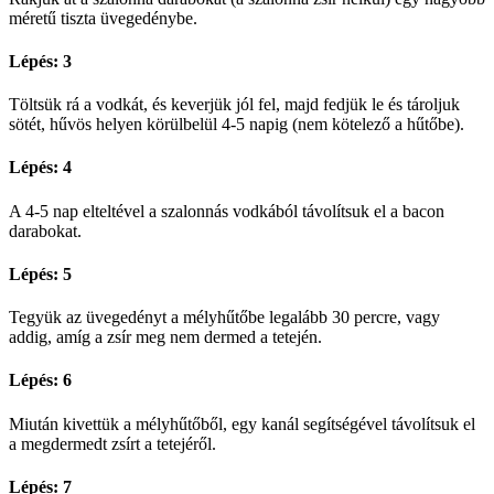
méretű tiszta üvegedénybe.
Lépés: 3
Töltsük rá a vodkát, és keverjük jól fel, majd fedjük le és tároljuk
sötét, hűvös helyen körülbelül 4-5 napig (nem kötelező a hűtőbe).
Lépés: 4
A 4-5 nap elteltével a szalonnás vodkából távolítsuk el a bacon
darabokat.
Lépés: 5
Tegyük az üvegedényt a mélyhűtőbe legalább 30 percre, vagy
addig, amíg a zsír meg nem dermed a tetején.
Lépés: 6
Miután kivettük a mélyhűtőből, egy kanál segítségével távolítsuk el
a megdermedt zsírt a tetejéről.
Lépés: 7