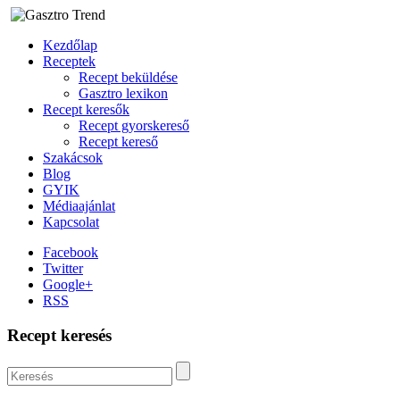
Kezdőlap
Receptek
Recept beküldése
Gasztro lexikon
Recept keresők
Recept gyorskereső
Recept kereső
Szakácsok
Blog
GYIK
Médiaajánlat
Kapcsolat
Facebook
Twitter
Google+
RSS
Recept keresés