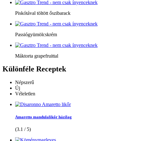
Piskótával töltött őszibarack
Passiógyümölcskrém
Máktorta grapefruittal
Különféle
Receptek
Népszerű
Új
Véleletlen
Amaretto mandulalikőr házilag
(3.1 / 5)