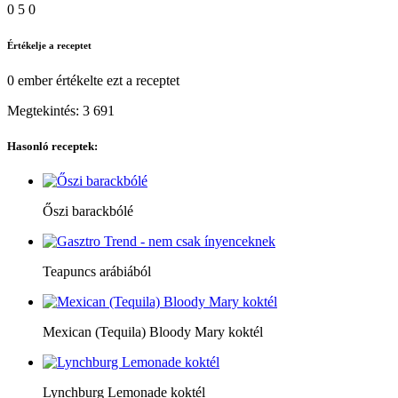
0
5
0
Értékelje a receptet
0 ember
értékelte ezt a receptet
Megtekintés:
3 691
Hasonló receptek:
Őszi barackbólé
Teapuncs arábiából
Mexican (Tequila) Bloody Mary koktél
Lynchburg Lemonade koktél