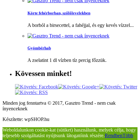
Körte fehérborban, szőlőlevelekben
A borból a birsecettel, a fahéjjal, és egy kevés vízzel...
Gyömbérhab
A zselatint 1 dl vízben tíz percig főzzük.
Kövessen
minket!
Minden jog fenntartva © 2017, Gasztro Trend - nem csak
ínyenceknek
Készítette: wpSHOP.hu
Weboldalunkon cookie-kat (sütiket) használunk, melyek célja, hogy
teljesebb szolgáltatást nyújtsunk látogatóink részére.
Rendben
Több