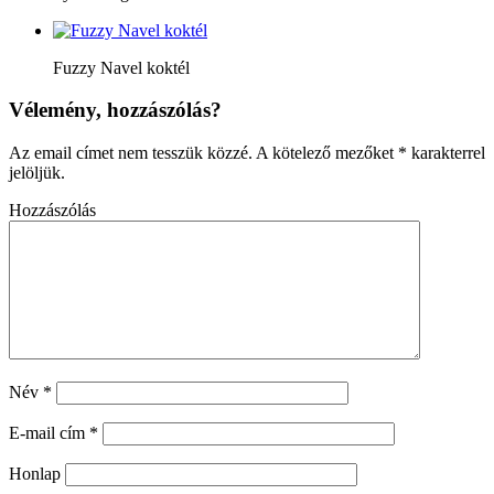
Fuzzy Navel koktél
Vélemény, hozzászólás?
Az email címet nem tesszük közzé.
A kötelező mezőket
*
karakterrel
jelöljük.
Hozzászólás
Név
*
E-mail cím
*
Honlap