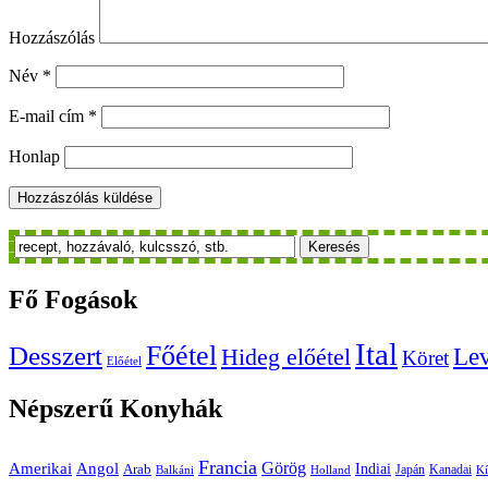
Hozzászólás
Név
*
E-mail cím
*
Honlap
Keresés
Fő
Fogások
Ital
Főétel
Desszert
Le
Hideg előétel
Köret
Előétel
Népszerű
Konyhák
Francia
Amerikai
Görög
Angol
Indiai
Arab
Japán
Kanadai
Balkáni
Holland
Kí