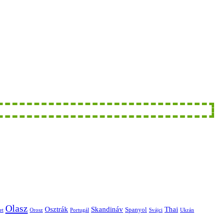
Olasz
Skandináv
Thai
Osztrák
Spanyol
et
Orosz
Portugál
Svájci
Ukrán