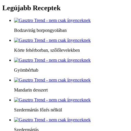
Legújabb
Receptek
Bodzavirág borpongyolában
Körte fehérborban, szőlőlevelekben
Gyömbérhab
Mandarin desszert
Szedermártás főzés nélkül
Szedermártás