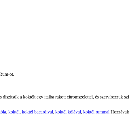
 Rum-ot.
íszítsük a koktélt egy italba rakott citromszelettel, és szervírozzuk szí
kóla
,
koktél
,
koktél bacardival
,
koktél kólával
,
koktél rummal
Hozzával