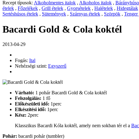
Recept típusok:
Alkoholmentes italok
,
Alkoholos italok
,
Bárányhúsos
ételek
,
Főzelékek
,
Grill ételek
,
Gyorsételek
,
Halételek
,
Hidegtálak
Sertéshúsos ételek
,
Sütemények
,
Szárnyas ételek
,
Szörpök
,
Tenger
Bacardi Gold & Cola koktél
2013-04-29
Fogás:
Ital
Nehézségi szint:
Egyszerű
Várható:
1 pohár Bacardi Gold & Cola koktél
Felszolgálás:
1 fő
Előkészületi idő:
1perc
Elkészítési idő:
1perc
Kész:
2perc
Klasszikus Bacardi Kóla koktél, amely nem sokban tér el a
Bac
Pohár:
bacardi pohár (tumbler)