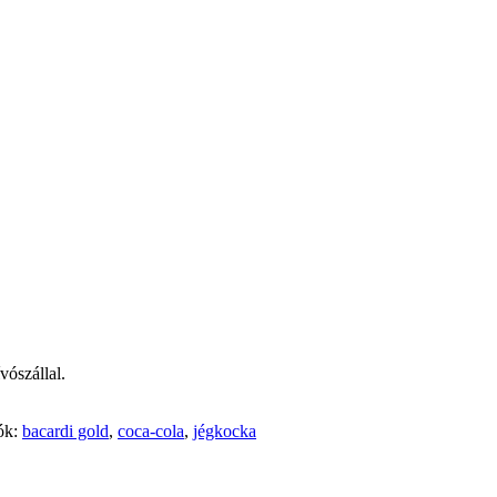
vószállal.
ók:
bacardi gold
,
coca-cola
,
jégkocka