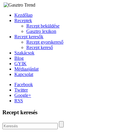
Kezdőlap
Receptek
Recept beküldése
Gasztro lexikon
Recept keresők
Recept gyorskereső
Recept kereső
Szakácsok
Blog
GYIK
Médiaajánlat
Kapcsolat
Facebook
Twitter
Google+
RSS
Recept keresés