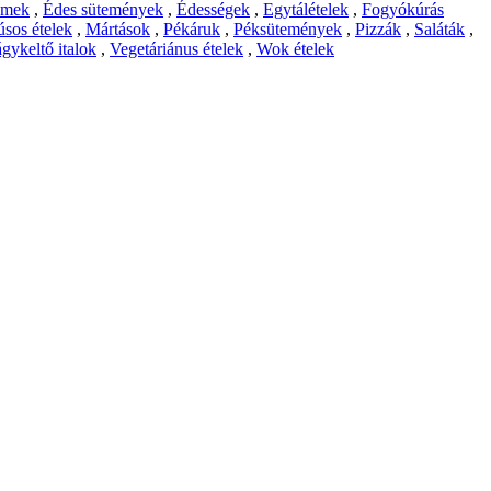
emek
,
Édes sütemények
,
Édességek
,
Egytálételek
,
Fogyókúrás
sos ételek
,
Mártások
,
Pékáruk
,
Péksütemények
,
Pizzák
,
Saláták
,
gykeltő italok
,
Vegetáriánus ételek
,
Wok ételek