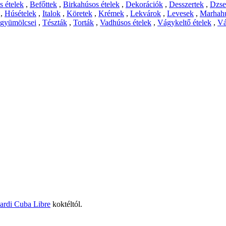
 ételek
,
Befőttek
,
Birkahúsos ételek
,
Dekorációk
,
Desszertek
,
Dzs
,
Húsételek
,
Italok
,
Köretek
,
Krémek
,
Lekvárok
,
Levesek
,
Marhahú
 gyümölcsei
,
Tészták
,
Torták
,
Vadhúsos ételek
,
Vágykeltő ételek
,
Vá
ardi Cuba Libre
koktéltól.