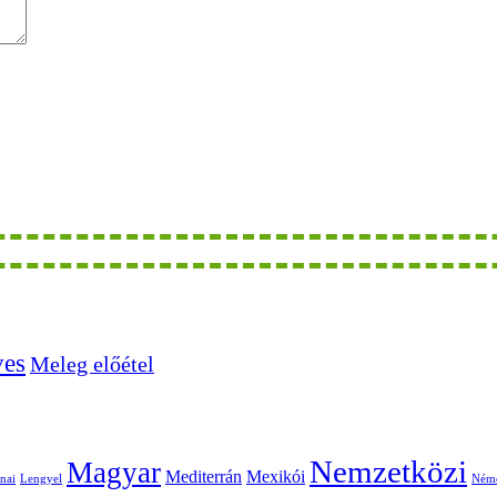
ves
Meleg előétel
Nemzetközi
Magyar
Mediterrán
Mexikói
nai
Lengyel
Ném