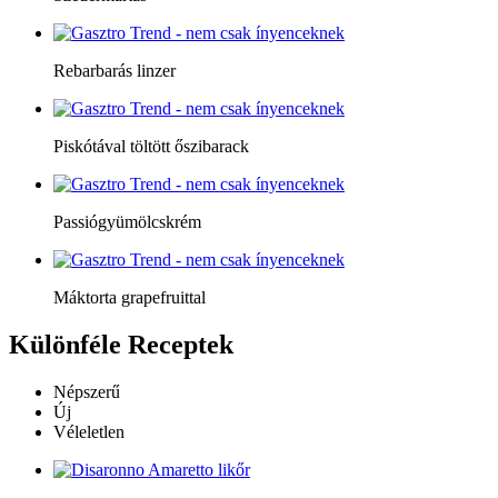
Rebarbarás linzer
Piskótával töltött őszibarack
Passiógyümölcskrém
Máktorta grapefruittal
Különféle
Receptek
Népszerű
Új
Véleletlen