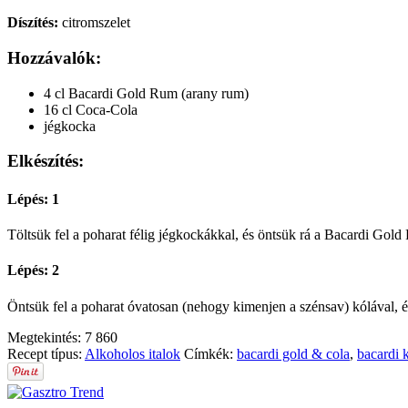
Díszítés:
citromszelet
Hozzávalók:
4 cl Bacardi Gold Rum (arany rum)
16 cl Coca-Cola
jégkocka
Elkészítés:
Lépés: 1
Töltsük fel a poharat félig jégkockákkal, és öntsük rá a Bacardi Gold
Lépés: 2
Öntsük fel a poharat óvatosan (nehogy kimenjen a szénsav) kólával, és d
Megtekintés:
7 860
Recept típus:
Alkoholos italok
Címkék:
bacardi gold & cola
,
bacardi 