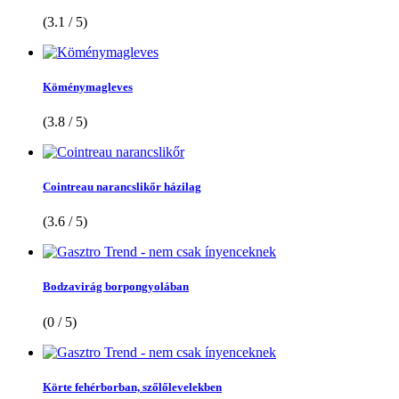
(3.1 / 5)
Köménymagleves
(3.8 / 5)
Cointreau narancslikőr házilag
(3.6 / 5)
Bodzavirág borpongyolában
(0 / 5)
Körte fehérborban, szőlőlevelekben