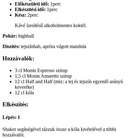
Előkészületi idő:
1perc
Elkészítési idő:
1perc
Kész:
2perc
Kávé ízesítésű alkoholmentes koktél.
Pohár:
highball
Díszítés:
tejszínhab, apróra vágott mandula
Hozzávalók:
3 cl Monin Espresso szirup
1,5 cl Monin Amaretto szirup
12 cl Half and Half (mix: a tej és tejszín egyenlő arányú
keveréke)
12 cl kóla
Elkészítés:
Lépés: 1
Shaker segítségével rázzuk össze a kóla kivételével a többi
hozzávalót.