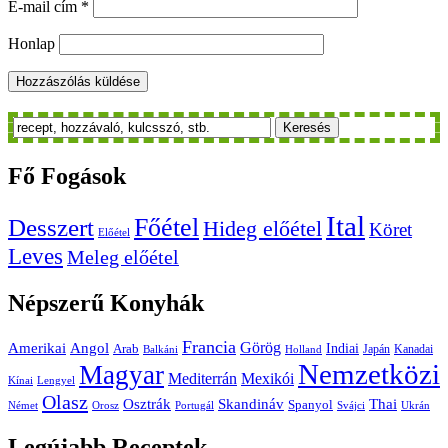
E-mail cím
*
Honlap
Keresés
Fő
Fogások
Ital
Főétel
Desszert
Hideg előétel
Köret
Előétel
Leves
Meleg előétel
Népszerű
Konyhák
Francia
Amerikai
Görög
Angol
Indiai
Arab
Japán
Kanadai
Balkáni
Holland
Nemzetközi
Magyar
Mediterrán
Mexikói
Kínai
Lengyel
Olasz
Skandináv
Thai
Osztrák
Spanyol
Német
Orosz
Portugál
Svájci
Ukrán
Legújabb
Receptek