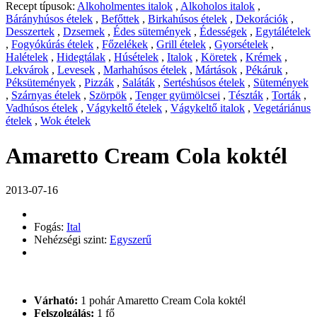
Recept típusok:
Alkoholmentes italok
,
Alkoholos italok
,
Bárányhúsos ételek
,
Befőttek
,
Birkahúsos ételek
,
Dekorációk
,
Desszertek
,
Dzsemek
,
Édes sütemények
,
Édességek
,
Egytálételek
,
Fogyókúrás ételek
,
Főzelékek
,
Grill ételek
,
Gyorsételek
,
Halételek
,
Hidegtálak
,
Húsételek
,
Italok
,
Köretek
,
Krémek
,
Lekvárok
,
Levesek
,
Marhahúsos ételek
,
Mártások
,
Pékáruk
,
Péksütemények
,
Pizzák
,
Saláták
,
Sertéshúsos ételek
,
Sütemények
,
Szárnyas ételek
,
Szörpök
,
Tenger gyümölcsei
,
Tészták
,
Torták
,
Vadhúsos ételek
,
Vágykeltő ételek
,
Vágykeltő italok
,
Vegetáriánus
ételek
,
Wok ételek
Amaretto Cream Cola koktél
2013-07-16
Fogás:
Ital
Nehézségi szint:
Egyszerű
Várható:
1 pohár Amaretto Cream Cola koktél
Felszolgálás:
1 fő