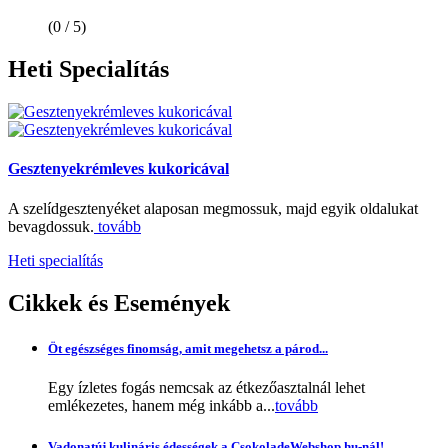
(0 / 5)
Heti
Specialítás
Gesztenyekrémleves kukoricával
A szelídgesztenyéket alaposan megmossuk, majd egyik oldalukat
bevagdossuk.
tovább
Heti specialítás
Cikkek
és Események
Öt egészséges finomság, amit megehetsz a párod...
Egy ízletes fogás nemcsak az étkezőasztalnál lehet
emlékezetes, hanem még inkább a...
tovább
Vadonatúj kulináris édességek a CsokoladeWebshop.hu-nál!