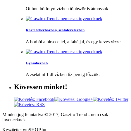
Otthon bő folyó vízben többször is átmossuk.
Körte fehérborban, szőlőlevelekben
A borból a birsecettel, a fahéjjal, és egy kevés vízzel...
Gyömbérhab
A zselatint 1 dl vízben tíz percig főzzük.
Kövessen
minket!
Minden jog fenntartva © 2017, Gasztro Trend - nem csak
ínyenceknek
Készítette: wpSHOP.hu