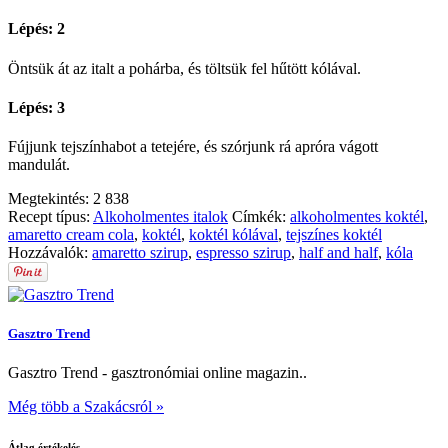
Lépés: 2
Öntsük át az italt a pohárba, és töltsük fel hűtött kólával.
Lépés: 3
Fújjunk tejszínhabot a tetejére, és szórjunk rá apróra vágott
mandulát.
Megtekintés:
2 838
Recept típus:
Alkoholmentes italok
Címkék:
alkoholmentes koktél
,
amaretto cream cola
,
koktél
,
koktél kólával
,
tejszínes koktél
Hozzávalók:
amaretto szirup
,
espresso szirup
,
half and half
,
kóla
Gasztro Trend
Gasztro Trend - gasztronómiai online magazin..
Még több a Szakácsról »
Átlag értékelés