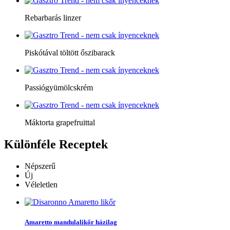
Rebarbarás linzer
Piskótával töltött őszibarack
Passiógyümölcskrém
Máktorta grapefruittal
Különféle
Receptek
Népszerű
Új
Véleletlen
Amaretto mandulalikőr házilag