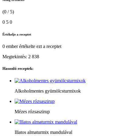
(0 / 5)
0
5
0
Értékelje a receptet
0 ember
értékelte ezt a receptet
Megtekintés:
2 838
Hasonló receptek:
Alkoholmentes gyümölcsturmixok
Mézes rózsaszirup
Illatos almaturmix mandulával