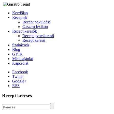
Kezdőlap
Receptek
Recept beküldése
Gasztro lexikon
Recept keresők
Recept gyorskereső
Recept kereső
Szakácsok
Blog
GYIK
Médiaajánlat
Kapcsolat
Facebook
Twitter
Google+
RSS
Recept keresés