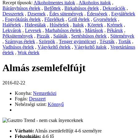
Recept típusok:
Alkoholmentes italok
,
Alkoholos italok
,
Bárányhúsos ételek
,
Befőttek
,
Birkahúsos ételek
,
Dekorációk
,
Desszertek
,
Dzsemek
,
Édes sütemények
,
Édességek
,
Egytálételek
,
Fogyókúrás ételek
,
Főzelékek
,
Grill ételek
,
Gyorsételek
,
Halételek
,
Hidegtálak
,
Húsételek
,
Italok
,
Köretek
,
Krémek
,
Lekvárok
,
Levesek
,
Marhahúsos ételek
,
Mártások
,
Pékáruk
,
Péksütemények
,
Pizzák
,
Saláták
,
Sertéshúsos ételek
,
Sütemények
,
Szárnyas ételek
,
Szörpök
,
Tenger gyümölcsei
,
Tészták
,
Torták
,
Vadhúsos ételek
,
Vágykeltő ételek
,
Vágykeltő italok
,
Vegetáriánus
ételek
,
Wok ételek
Almás zsemlefelfújt
2016-02-22
Konyha:
Nemzetközi
Fogás:
Desszert
Nehézségi szint:
Könnyű
Várható:
Almás zsemlefelfújt 4-6 személyre
Felszolgálás:
4-6 fő