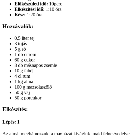
Előkészületi idő:
10perc
Elkészítési idő:
1:10 óra
Kész:
1:20 óra
Hozzávalók:
0,5 liter tej
3 tojás
5 g só
1 db citrom
60 g cukor
8 db másnapos zsemle
10 g fahéj
4 cl rum
1 kg alma
100 g mazsolaszőlő
50 g vaj
50 g porcukor
Elkészítés:
Lépés: 1
Az almát meghámozzuk, a magházát kivágjuk, majd felnegyedelve