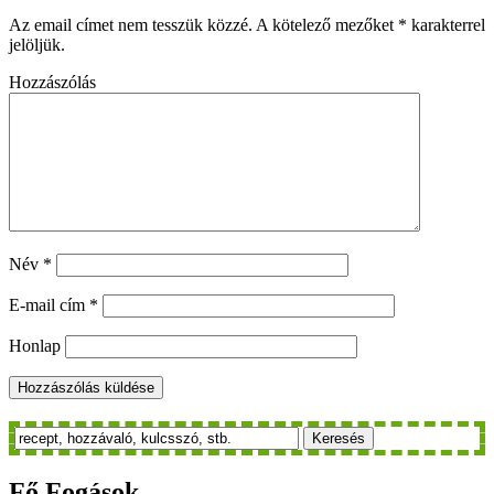
Az email címet nem tesszük közzé.
A kötelező mezőket
*
karakterrel
jelöljük.
Hozzászólás
Név
*
E-mail cím
*
Honlap
Keresés
Fő
Fogások