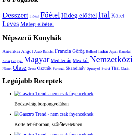
Ital
Főétel
Desszert
Hideg előétel
Köret
Előétel
Leves
Meleg előétel
Népszerű
Konyhák
Francia
Amerikai
Görög
Angol
Indiai
Arab
Japán
Kanadai
Balkáni
Holland
Nemzetközi
Magyar
Mediterrán
Mexikói
Kínai
Lengyel
Olasz
Skandináv
Thai
Osztrák
Spanyol
Német
Orosz
Portugál
Svájci
Ukrán
Legújabb
Receptek
Bodzavirág borpongyolában
Körte fehérborban, szőlőlevelekben