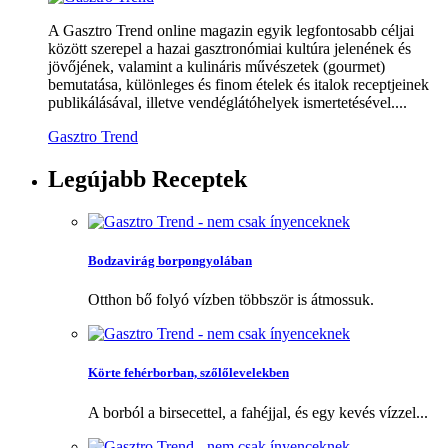
A Gasztro Trend online magazin egyik legfontosabb céljai
között szerepel a hazai gasztronómiai kultúra jelenének és
jövőjének, valamint a kulináris művészetek (gourmet)
bemutatása, különleges és finom ételek és italok receptjeinek
publikálásával, illetve vendéglátóhelyek ismertetésével....
Gasztro Trend
Legújabb
Receptek
Bodzavirág borpongyolában
Otthon bő folyó vízben többször is átmossuk.
Körte fehérborban, szőlőlevelekben
A borból a birsecettel, a fahéjjal, és egy kevés vízzel...