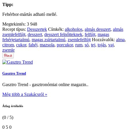
Tipp:
Fehérbor-mártás adható mellé.
Megtekintés:
3 948
Recept típus:
Desszertek
Címkék:
alkoholos
,
almás desszert
,
almás
zsemlefelfújt
,
desszert
,
desszert felnőtteknek
,
felfújt
,
magas
fehérjetartalmú
,
magas zsírtartalmú
,
zsemlefelfújt
Hozzávalók:
alma
,
citrom
,
cukor
,
fahéj
,
mazsola
,
porcukor
,
rum
,
só
,
tej
,
tojás
,
vaj
,
zsemle
Gasztro Trend
Gasztro Trend - gasztronómiai online magazin..
Még több a Szakácsról »
Átlag értékelés
(0 / 5)
0
5
0