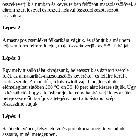
összekeverjük a rumban és kevés tejben felfőzött mazsolaszőlővel, a
citrom szűrt levével és reszelt héjával összedolgozott sózott
tojásokkal.
Lépés: 2
A másnapos zsemléket félkarikára vágjuk, és ráöntjük a már nem
teljesen forró felforralt tejet, majd összekeverjük az őrölt fahéjjal.
Lépés: 3
Egy mély tűzálló tálat kivajazunk, beletesszük az áztatott zsemle
felét, az almakarikás-mazsolaszőlős keveréket, és felülre kerül a
többi zsemle. A maradék, felolvasztott vajjal meglocsoljuk,
előmelegített sütőben 200 °C-on 30-40 perc alatt készre sütjük. Úgy
is készíthető, hogy a tojásfehérjét kemény habbá verjük, és a sütés
befejezése előtt borítjuk a tetejére, majd a tojáshabot szép
rózsaszínre sütjük.
Lépés: 4
Saját edényében, felszeletelve és porcukorral meghintve adjuk
asztalra, minél melegebben.