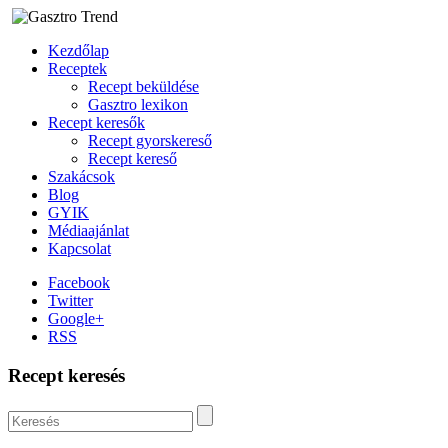
Kezdőlap
Receptek
Recept beküldése
Gasztro lexikon
Recept keresők
Recept gyorskereső
Recept kereső
Szakácsok
Blog
GYIK
Médiaajánlat
Kapcsolat
Facebook
Twitter
Google+
RSS
Recept keresés