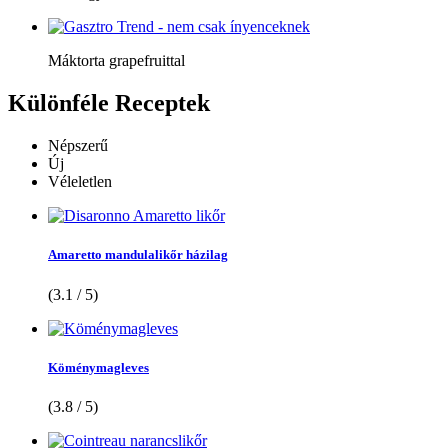
Máktorta grapefruittal
Különféle
Receptek
Népszerű
Új
Véleletlen
Amaretto mandulalikőr házilag
(3.1 / 5)
Köménymagleves
(3.8 / 5)