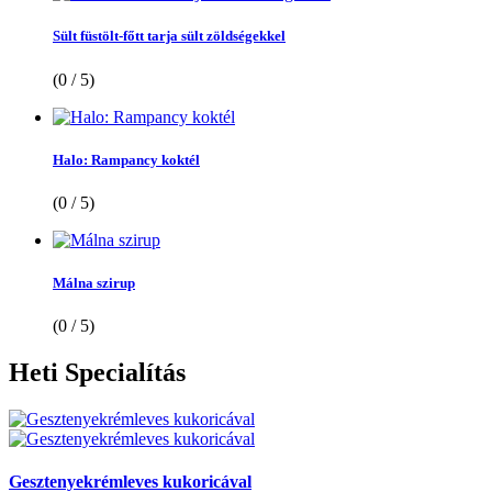
Sült füstölt-főtt tarja sült zöldségekkel
(0 / 5)
Halo: Rampancy koktél
(0 / 5)
Málna szirup
(0 / 5)
Heti
Specialítás
Gesztenyekrémleves kukoricával