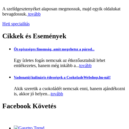
A szelídgesztenyéket alaposan megmossuk, majd egyik oldalukat
bevagdossuk.
tovább
Heti specialítás
Cikkek
és Események
Öt egészséges finomság, amit megehetsz a párod...
Egy ízletes fogás nemcsak az étkezőasztalnál lehet
emlékezetes, hanem még inkább a...
tovább
Vadonatúj kulináris édességek a CsokoladeWebshop.hu-nál!
Akik szeretik a csokoládét nemcsak enni, hanem ajándékozni
is, akkor jó helyen...
tovább
Facebook
Követés