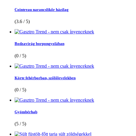
Cointreau narancslikőr házilag
(3.6 / 5)
Bodzavirág borpongyolában
(0 / 5)
Körte fehérborban, szőlőlevelekben
(0 / 5)
Gyömbérhab
(5 / 5)