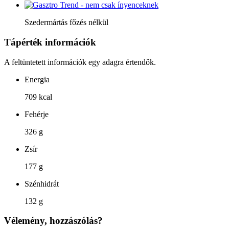
Szedermártás főzés nélkül
Tápérték információk
A feltüntetett információk egy adagra értendők.
Energia
709 kcal
Fehérje
326 g
Zsír
177 g
Szénhidrát
132 g
Vélemény, hozzászólás?