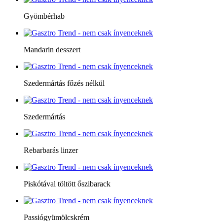
Gyömbérhab
Mandarin desszert
Szedermártás főzés nélkül
Szedermártás
Rebarbarás linzer
Piskótával töltött őszibarack
Passiógyümölcskrém