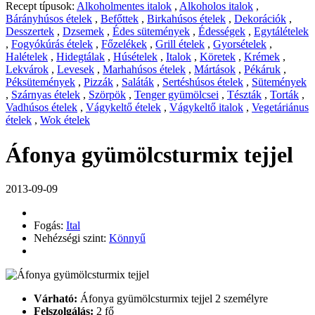
Recept típusok:
Alkoholmentes italok
,
Alkoholos italok
,
Bárányhúsos ételek
,
Befőttek
,
Birkahúsos ételek
,
Dekorációk
,
Desszertek
,
Dzsemek
,
Édes sütemények
,
Édességek
,
Egytálételek
,
Fogyókúrás ételek
,
Főzelékek
,
Grill ételek
,
Gyorsételek
,
Halételek
,
Hidegtálak
,
Húsételek
,
Italok
,
Köretek
,
Krémek
,
Lekvárok
,
Levesek
,
Marhahúsos ételek
,
Mártások
,
Pékáruk
,
Péksütemények
,
Pizzák
,
Saláták
,
Sertéshúsos ételek
,
Sütemények
,
Szárnyas ételek
,
Szörpök
,
Tenger gyümölcsei
,
Tészták
,
Torták
,
Vadhúsos ételek
,
Vágykeltő ételek
,
Vágykeltő italok
,
Vegetáriánus
ételek
,
Wok ételek
Áfonya gyümölcsturmix tejjel
2013-09-09
Fogás:
Ital
Nehézségi szint:
Könnyű
Várható:
Áfonya gyümölcsturmix tejjel 2 személyre
Felszolgálás:
2 fő