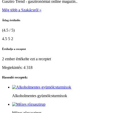
Gasztro Trend - gasztronómiai online magazin..
Még több a Szakácsról »
Átlag értékelés
(4.5 / 5)
4.5
5
2
Értékelje a receptet
2 ember
értékelte ezt a receptet
Megtekintés:
4 318
Hasonló receptek:
Alkoholmentes gyümölcsturmixok
Mézes rózsaszirup