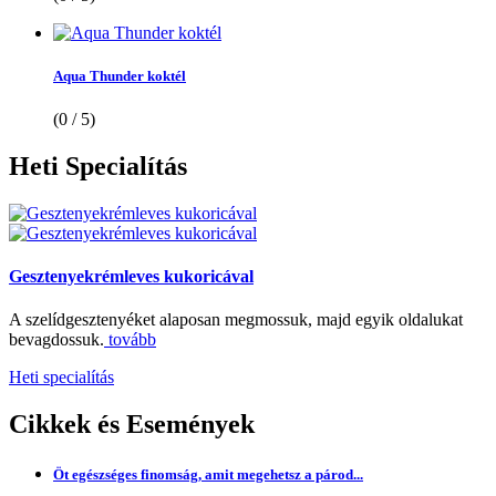
Aqua Thunder koktél
(0 / 5)
Heti
Specialítás
Gesztenyekrémleves kukoricával
A szelídgesztenyéket alaposan megmossuk, majd egyik oldalukat
bevagdossuk.
tovább
Heti specialítás
Cikkek
és Események
Öt egészséges finomság, amit megehetsz a párod...