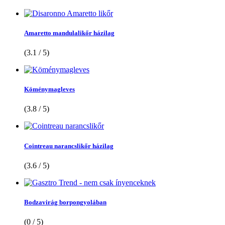
Amaretto mandulalikőr házilag
(3.1 / 5)
Köménymagleves
(3.8 / 5)
Cointreau narancslikőr házilag
(3.6 / 5)
Bodzavirág borpongyolában
(0 / 5)