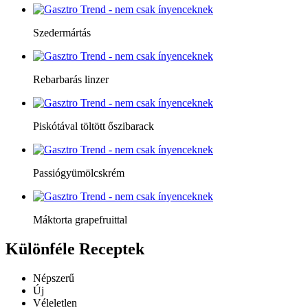
Szedermártás
Rebarbarás linzer
Piskótával töltött őszibarack
Passiógyümölcskrém
Máktorta grapefruittal
Különféle
Receptek
Népszerű
Új
Véleletlen