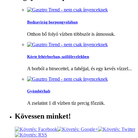
Bodzavirág borpongyolában
Otthon bő folyó vízben többször is átmossuk.
Körte fehérborban, szőlőlevelekben
A borból a birsecettel, a fahéjjal, és egy kevés vízzel...
Gyömbérhab
A zselatint 1 dl vízben tíz percig főzzük.
Kövessen
minket!