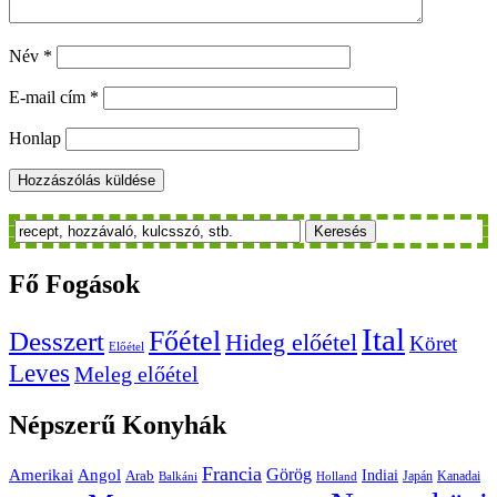
Név
*
E-mail cím
*
Honlap
Keresés
Fő
Fogások
Ital
Főétel
Desszert
Hideg előétel
Köret
Előétel
Leves
Meleg előétel
Népszerű
Konyhák
Francia
Amerikai
Görög
Angol
Indiai
Arab
Japán
Kanadai
Balkáni
Holland