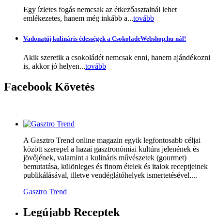
Egy ízletes fogás nemcsak az étkezőasztalnál lehet
emlékezetes, hanem még inkább a...
tovább
Vadonatúj kulináris édességek a CsokoladeWebshop.hu-nál!
Akik szeretik a csokoládét nemcsak enni, hanem ajándékozni
is, akkor jó helyen...
tovább
Facebook
Követés
A Gasztro Trend online magazin egyik legfontosabb céljai
között szerepel a hazai gasztronómiai kultúra jelenének és
jövőjének, valamint a kulináris művészetek (gourmet)
bemutatása, különleges és finom ételek és italok receptjeinek
publikálásával, illetve vendéglátóhelyek ismertetésével....
Gasztro Trend
Legújabb
Receptek