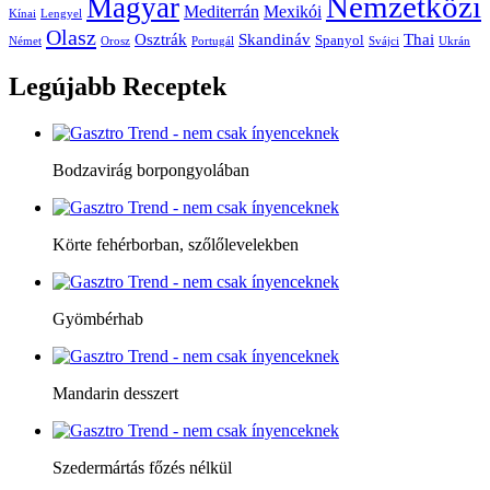
Nemzetközi
Magyar
Mediterrán
Mexikói
Kínai
Lengyel
Olasz
Skandináv
Thai
Osztrák
Spanyol
Német
Orosz
Portugál
Svájci
Ukrán
Legújabb
Receptek
Bodzavirág borpongyolában
Körte fehérborban, szőlőlevelekben
Gyömbérhab
Mandarin desszert
Szedermártás főzés nélkül