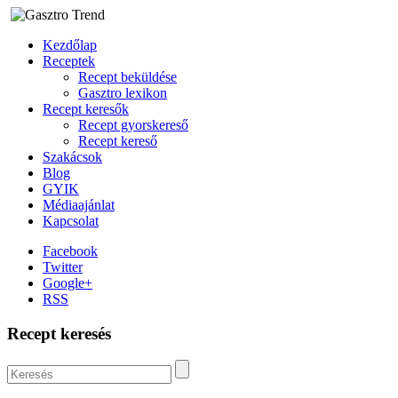
Kezdőlap
Receptek
Recept beküldése
Gasztro lexikon
Recept keresők
Recept gyorskereső
Recept kereső
Szakácsok
Blog
GYIK
Médiaajánlat
Kapcsolat
Facebook
Twitter
Google+
RSS
Recept keresés