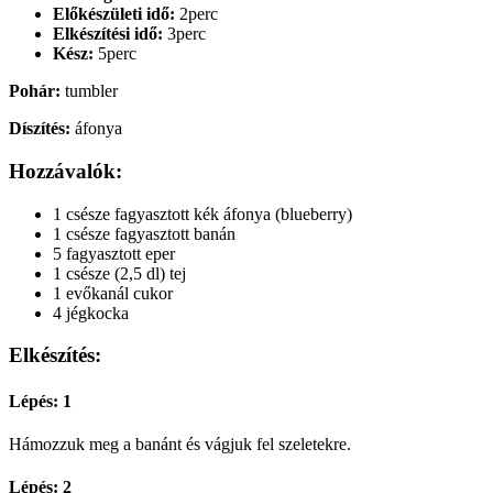
Előkészületi idő:
2perc
Elkészítési idő:
3perc
Kész:
5perc
Pohár:
tumbler
Díszítés:
áfonya
Hozzávalók:
1 csésze fagyasztott kék áfonya (blueberry)
1 csésze fagyasztott banán
5 fagyasztott eper
1 csésze (2,5 dl) tej
1 evőkanál cukor
4 jégkocka
Elkészítés:
Lépés: 1
Hámozzuk meg a banánt és vágjuk fel szeletekre.
Lépés: 2