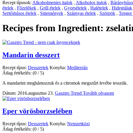
Recept típusok:
Alkoholmentes italok
,
Alkoholos italok
,
Bárányhúsos
ételek
,
Főzelékek
,
Grill ételek
,
Gyorsételek
,
Halételek
,
Hidegtálak
Sertéshúsos ételek
,
Sütemények
,
Szárnyas ételek
,
Szörpök
,
Tenger
Recipes from Ingredient:
zselat
Mandarin desszert
Recept típus:
Desszertek
Konyha:
Mediterrán
Átlag értékelés:
(0 / 5)
A mandarint meghámozzuk és a citromok megszűrt levébe tesszük.
Dátum: 2016.augusztus 23.
Gasztro Trend
Tovább olvasom
Eper vörösborzselében
Recept típus:
Desszertek
Konyha:
Nemzetközi
Átlag értékelés:
(0 / 5)