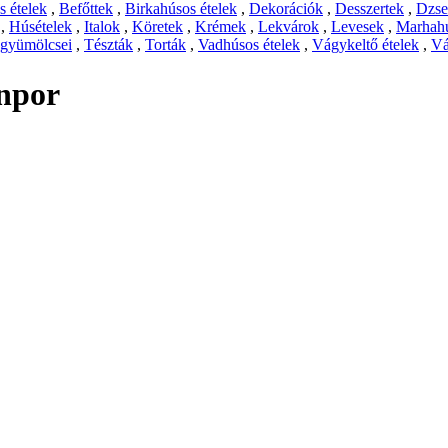
 ételek
,
Befőttek
,
Birkahúsos ételek
,
Dekorációk
,
Desszertek
,
Dzs
,
Húsételek
,
Italok
,
Köretek
,
Krémek
,
Lekvárok
,
Levesek
,
Marhahú
 gyümölcsei
,
Tészták
,
Torták
,
Vadhúsos ételek
,
Vágykeltő ételek
,
Vá
inpor