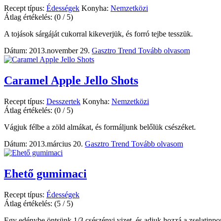
Recept típus:
Édességek
Konyha:
Nemzetközi
Átlag értékelés:
(0 / 5)
A tojások sárgáját cukorral kikeverjük, és forró tejbe tesszük.
Dátum: 2013.november 29.
Gasztro Trend
Tovább olvasom
Caramel Apple Jello Shots
Recept típus:
Desszertek
Konyha:
Nemzetközi
Átlag értékelés:
(0 / 5)
Vágjuk félbe a zöld almákat, és formáljunk belőlük csészéket.
Dátum: 2013.március 20.
Gasztro Trend
Tovább olvasom
Ehető gumimaci
Recept típus:
Édességek
Átlag értékelés:
(5 / 5)
Egy edénybe öntsünk 1/3 csészényi vizet, és adjuk hozzá a zselatinpo