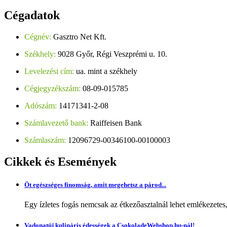
Cégadatok
Cégnév:
Gasztro Net Kft.
Székhely:
9028 Győr, Régi Veszprémi u. 10.
Levelezési cím:
ua. mint a székhely
Cégjegyzékszám:
08-09-015785
Adószám:
14171341-2-08
Számlavezető bank:
Raiffeisen Bank
Számlaszám:
12096729-00346100-00100003
Cikkek
és Események
Öt egészséges finomság, amit megehetsz a párod...
Egy ízletes fogás nemcsak az étkezőasztalnál lehet emlékezetes
Vadonatúj kulináris édességek a CsokoladeWebshop.hu-nál!