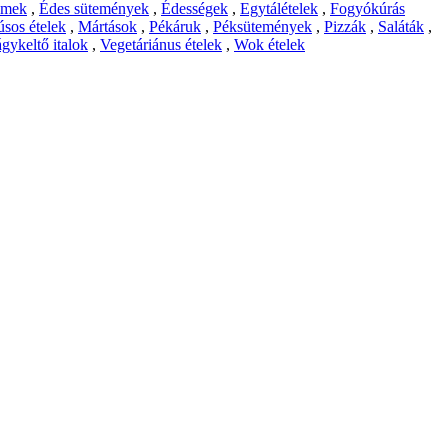
emek
,
Édes sütemények
,
Édességek
,
Egytálételek
,
Fogyókúrás
sos ételek
,
Mártások
,
Pékáruk
,
Péksütemények
,
Pizzák
,
Saláták
,
gykeltő italok
,
Vegetáriánus ételek
,
Wok ételek