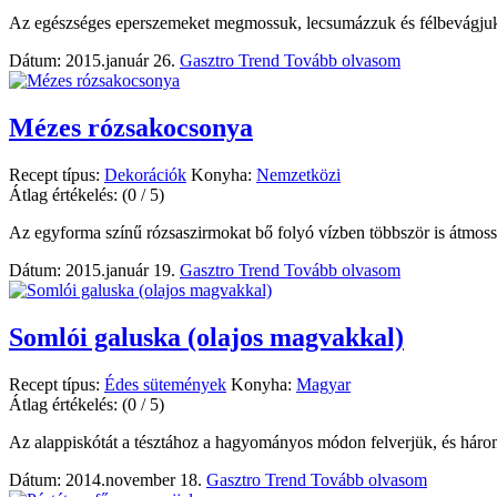
Az egészséges eperszemeket megmossuk, lecsumázzuk és félbevágju
Dátum: 2015.január 26.
Gasztro Trend
Tovább olvasom
Mézes rózsakocsonya
Recept típus:
Dekorációk
Konyha:
Nemzetközi
Átlag értékelés:
(0 / 5)
Az egyforma színű rózsaszirmokat bő folyó vízben többször is átmoss
Dátum: 2015.január 19.
Gasztro Trend
Tovább olvasom
Somlói galuska (olajos magvakkal)
Recept típus:
Édes sütemények
Konyha:
Magyar
Átlag értékelés:
(0 / 5)
Az alappiskótát a tésztához a hagyományos módon felverjük, és három
Dátum: 2014.november 18.
Gasztro Trend
Tovább olvasom