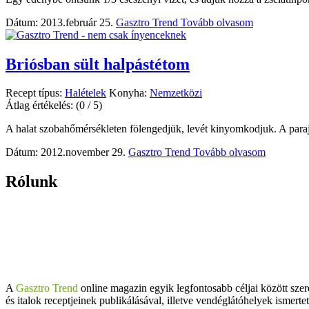
Dátum: 2013.február 25.
Gasztro Trend
Tovább olvasom
Briósban sült halpástétom
Recept típus:
Halételek
Konyha:
Nemzetközi
Átlag értékelés:
(0 / 5)
A halat szobahőmérsékleten fölengedjük, levét kinyomkodjuk. A paraj s
Dátum: 2012.november 29.
Gasztro Trend
Tovább olvasom
Rólunk
A
Gasztro Trend
online magazin egyik legfontosabb céljai között szer
és italok receptjeinek publikálásával, illetve vendéglátóhelyek ismerte