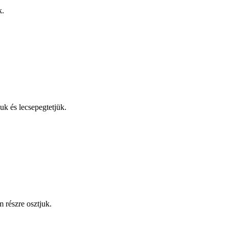
k.
uk és lecsepegtetjük.
 részre osztjuk.