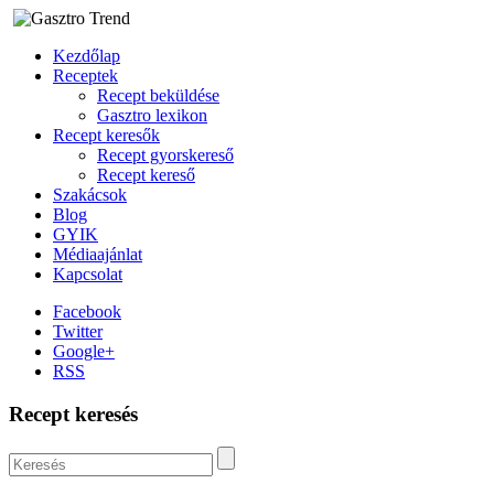
Kezdőlap
Receptek
Recept beküldése
Gasztro lexikon
Recept keresők
Recept gyorskereső
Recept kereső
Szakácsok
Blog
GYIK
Médiaajánlat
Kapcsolat
Facebook
Twitter
Google+
RSS
Recept keresés