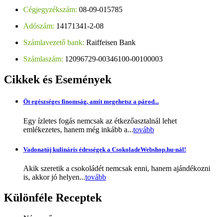
Cégjegyzékszám:
08-09-015785
Adószám:
14171341-2-08
Számlavezető bank:
Raiffeisen Bank
Számlaszám:
12096729-00346100-00100003
Cikkek
és Események
Öt egészséges finomság, amit megehetsz a párod...
Egy ízletes fogás nemcsak az étkezőasztalnál lehet
emlékezetes, hanem még inkább a...
tovább
Vadonatúj kulináris édességek a CsokoladeWebshop.hu-nál!
Akik szeretik a csokoládét nemcsak enni, hanem ajándékozni
is, akkor jó helyen...
tovább
Különféle
Receptek