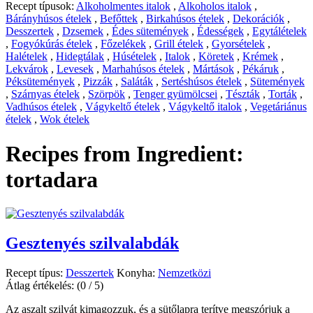
Recept típusok:
Alkoholmentes italok
,
Alkoholos italok
,
Bárányhúsos ételek
,
Befőttek
,
Birkahúsos ételek
,
Dekorációk
,
Desszertek
,
Dzsemek
,
Édes sütemények
,
Édességek
,
Egytálételek
,
Fogyókúrás ételek
,
Főzelékek
,
Grill ételek
,
Gyorsételek
,
Halételek
,
Hidegtálak
,
Húsételek
,
Italok
,
Köretek
,
Krémek
,
Lekvárok
,
Levesek
,
Marhahúsos ételek
,
Mártások
,
Pékáruk
,
Péksütemények
,
Pizzák
,
Saláták
,
Sertéshúsos ételek
,
Sütemények
,
Szárnyas ételek
,
Szörpök
,
Tenger gyümölcsei
,
Tészták
,
Torták
,
Vadhúsos ételek
,
Vágykeltő ételek
,
Vágykeltő italok
,
Vegetáriánus
ételek
,
Wok ételek
Recipes from Ingredient:
tortadara
Gesztenyés szilvalabdák
Recept típus:
Desszertek
Konyha:
Nemzetközi
Átlag értékelés:
(0 / 5)
Az aszalt szilvát kimagozzuk, és a sütőlapra terítve megszórjuk a