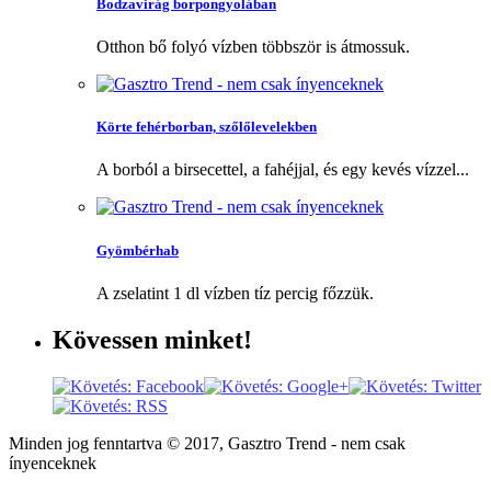
Bodzavirág borpongyolában
Otthon bő folyó vízben többször is átmossuk.
Körte fehérborban, szőlőlevelekben
A borból a birsecettel, a fahéjjal, és egy kevés vízzel...
Gyömbérhab
A zselatint 1 dl vízben tíz percig főzzük.
Kövessen
minket!
Minden jog fenntartva © 2017, Gasztro Trend - nem csak
ínyenceknek