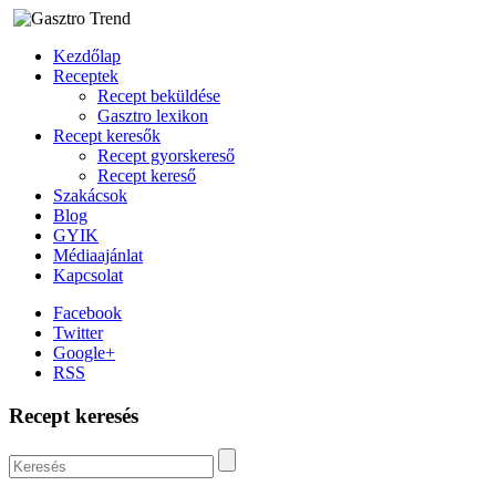
Kezdőlap
Receptek
Recept beküldése
Gasztro lexikon
Recept keresők
Recept gyorskereső
Recept kereső
Szakácsok
Blog
GYIK
Médiaajánlat
Kapcsolat
Facebook
Twitter
Google+
RSS
Recept keresés