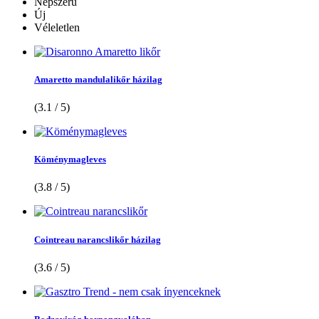
Népszerű
Új
Véleletlen
Amaretto mandulalikőr házilag
(3.1 / 5)
Köménymagleves
(3.8 / 5)
Cointreau narancslikőr házilag
(3.6 / 5)