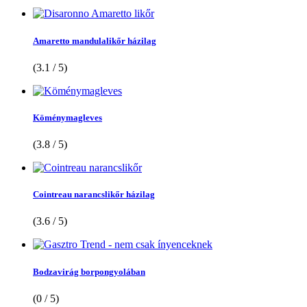
Amaretto mandulalikőr házilag
(3.1 / 5)
Köménymagleves
(3.8 / 5)
Cointreau narancslikőr házilag
(3.6 / 5)
Bodzavirág borpongyolában
(0 / 5)