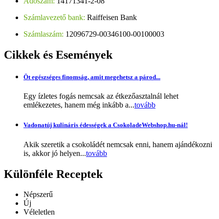
Adószám:
14171341-2-08
Számlavezető bank:
Raiffeisen Bank
Számlaszám:
12096729-00346100-00100003
Cikkek
és Események
Öt egészséges finomság, amit megehetsz a párod...
Egy ízletes fogás nemcsak az étkezőasztalnál lehet
emlékezetes, hanem még inkább a...
tovább
Vadonatúj kulináris édességek a CsokoladeWebshop.hu-nál!
Akik szeretik a csokoládét nemcsak enni, hanem ajándékozni
is, akkor jó helyen...
tovább
Különféle
Receptek
Népszerű
Új
Véleletlen