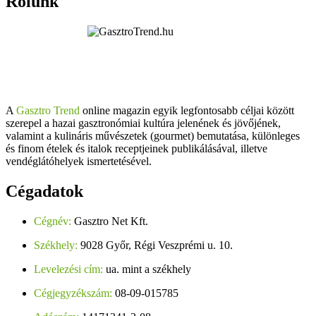
Rólunk
A
Gasztro Trend
online magazin egyik legfontosabb céljai között
szerepel a hazai gasztronómiai kultúra jelenének és jövőjének,
valamint a kulináris művészetek (gourmet) bemutatása, különleges
és finom ételek és italok receptjeinek publikálásával, illetve
vendéglátóhelyek ismertetésével.
Cégadatok
Cégnév:
Gasztro Net Kft.
Székhely:
9028 Győr, Régi Veszprémi u. 10.
Levelezési cím:
ua. mint a székhely
Cégjegyzékszám:
08-09-015785