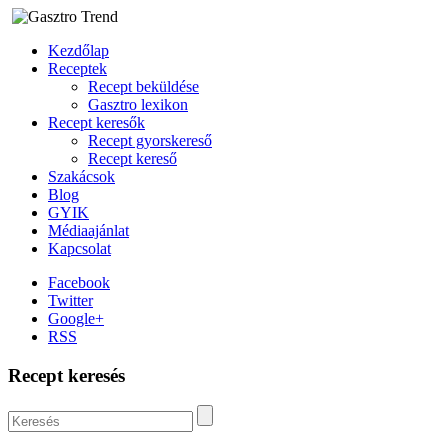
Kezdőlap
Receptek
Recept beküldése
Gasztro lexikon
Recept keresők
Recept gyorskereső
Recept kereső
Szakácsok
Blog
GYIK
Médiaajánlat
Kapcsolat
Facebook
Twitter
Google+
RSS
Recept keresés