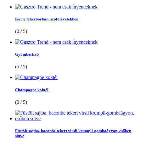
Körte fehérborban, szőlőlevelekben
(0 / 5)
Gyömbérhab
(5 / 5)
Champagne koktél
(0 / 5)
Füstölt sajtba, baconbe tekert virsli krumpli-gombaágyon, csőben
sütve