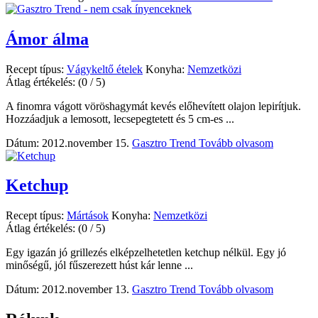
Ámor álma
Recept típus:
Vágykeltő ételek
Konyha:
Nemzetközi
Átlag értékelés:
(0 / 5)
A finomra vágott vöröshagymát kevés előhevített olajon lepirítjuk.
Hozzáadjuk a lemosott, lecsepegtetett és 5 cm-es ...
Dátum: 2012.november 15.
Gasztro Trend
Tovább olvasom
Ketchup
Recept típus:
Mártások
Konyha:
Nemzetközi
Átlag értékelés:
(0 / 5)
Egy igazán jó grillezés elképzelhetetlen ketchup nélkül. Egy jó
minőségű, jól fűszerezett húst kár lenne ...
Dátum: 2012.november 13.
Gasztro Trend
Tovább olvasom