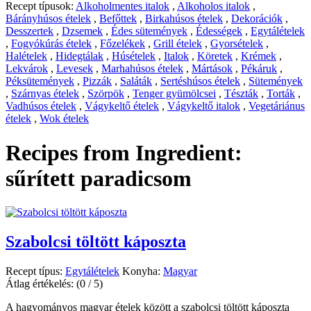
Recept típusok:
Alkoholmentes italok
,
Alkoholos italok
,
Bárányhúsos ételek
,
Befőttek
,
Birkahúsos ételek
,
Dekorációk
,
Desszertek
,
Dzsemek
,
Édes sütemények
,
Édességek
,
Egytálételek
,
Fogyókúrás ételek
,
Főzelékek
,
Grill ételek
,
Gyorsételek
,
Halételek
,
Hidegtálak
,
Húsételek
,
Italok
,
Köretek
,
Krémek
,
Lekvárok
,
Levesek
,
Marhahúsos ételek
,
Mártások
,
Pékáruk
,
Péksütemények
,
Pizzák
,
Saláták
,
Sertéshúsos ételek
,
Sütemények
,
Szárnyas ételek
,
Szörpök
,
Tenger gyümölcsei
,
Tészták
,
Torták
,
Vadhúsos ételek
,
Vágykeltő ételek
,
Vágykeltő italok
,
Vegetáriánus
ételek
,
Wok ételek
Recipes from Ingredient:
sűrített paradicsom
Szabolcsi töltött káposzta
Recept típus:
Egytálételek
Konyha:
Magyar
Átlag értékelés:
(0 / 5)
A hagyományos magyar ételek között a szabolcsi töltött káposzta