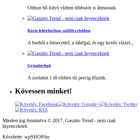
Otthon bő folyó vízben többször is átmossuk.
Körte fehérborban, szőlőlevelekben
A borból a birsecettel, a fahéjjal, és egy kevés vízzel...
Gyömbérhab
A zselatint 1 dl vízben tíz percig főzzük.
Kövessen
minket!
Minden jog fenntartva © 2017, Gasztro Trend - nem csak
ínyenceknek
Készítette: wpSHOP.hu