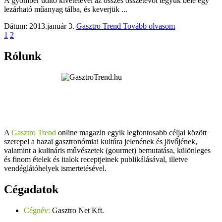
A gyömbér üdítő kivételével az összes összetevőt tegyük bele egy
lezárható műanyag tálba, és keverjük ...
Dátum: 2013.január 3.
Gasztro Trend
Tovább olvasom
1
2
Rólunk
A
Gasztro Trend
online magazin egyik legfontosabb céljai között
szerepel a hazai gasztronómiai kultúra jelenének és jövőjének,
valamint a kulináris művészetek (gourmet) bemutatása, különleges
és finom ételek és italok receptjeinek publikálásával, illetve
vendéglátóhelyek ismertetésével.
Cégadatok
Cégnév:
Gasztro Net Kft.