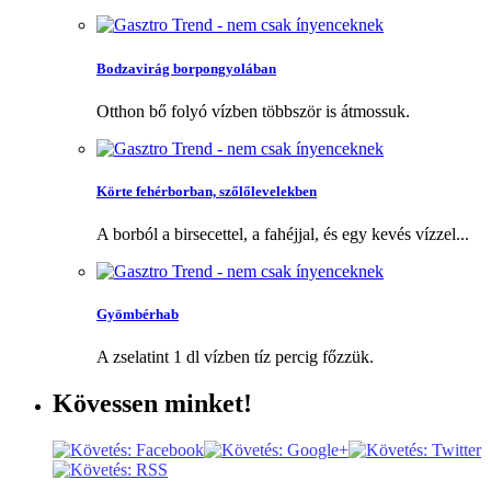
Bodzavirág borpongyolában
Otthon bő folyó vízben többször is átmossuk.
Körte fehérborban, szőlőlevelekben
A borból a birsecettel, a fahéjjal, és egy kevés vízzel...
Gyömbérhab
A zselatint 1 dl vízben tíz percig főzzük.
Kövessen
minket!