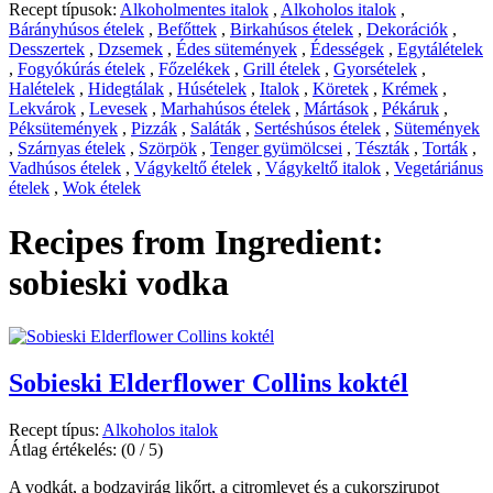
Recept típusok:
Alkoholmentes italok
,
Alkoholos italok
,
Bárányhúsos ételek
,
Befőttek
,
Birkahúsos ételek
,
Dekorációk
,
Desszertek
,
Dzsemek
,
Édes sütemények
,
Édességek
,
Egytálételek
,
Fogyókúrás ételek
,
Főzelékek
,
Grill ételek
,
Gyorsételek
,
Halételek
,
Hidegtálak
,
Húsételek
,
Italok
,
Köretek
,
Krémek
,
Lekvárok
,
Levesek
,
Marhahúsos ételek
,
Mártások
,
Pékáruk
,
Péksütemények
,
Pizzák
,
Saláták
,
Sertéshúsos ételek
,
Sütemények
,
Szárnyas ételek
,
Szörpök
,
Tenger gyümölcsei
,
Tészták
,
Torták
,
Vadhúsos ételek
,
Vágykeltő ételek
,
Vágykeltő italok
,
Vegetáriánus
ételek
,
Wok ételek
Recipes from Ingredient:
sobieski vodka
Sobieski Elderflower Collins koktél
Recept típus:
Alkoholos italok
Átlag értékelés:
(0 / 5)
A vodkát, a bodzavirág likőrt, a citromlevet és a cukorszirupot