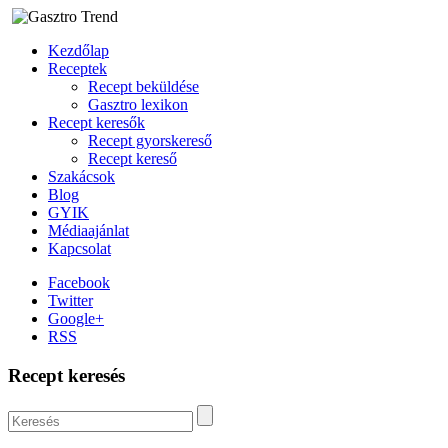
Kezdőlap
Receptek
Recept beküldése
Gasztro lexikon
Recept keresők
Recept gyorskereső
Recept kereső
Szakácsok
Blog
GYIK
Médiaajánlat
Kapcsolat
Facebook
Twitter
Google+
RSS
Recept keresés