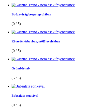
Bodzavirág borpongyolában
(0 / 5)
Körte fehérborban, szőlőlevelekben
(0 / 5)
Gyömbérhab
(5 / 5)
Babsaláta sonkával
(0 / 5)