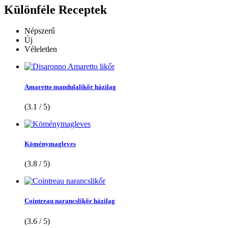
Különféle
Receptek
Népszerű
Új
Véleletlen
Amaretto mandulalikőr házilag
(3.1 / 5)
Köménymagleves
(3.8 / 5)
Cointreau narancslikőr házilag
(3.6 / 5)