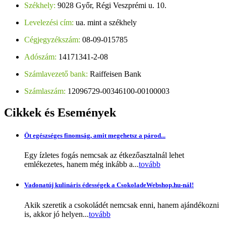
Székhely:
9028 Győr, Régi Veszprémi u. 10.
Levelezési cím:
ua. mint a székhely
Cégjegyzékszám:
08-09-015785
Adószám:
14171341-2-08
Számlavezető bank:
Raiffeisen Bank
Számlaszám:
12096729-00346100-00100003
Cikkek
és Események
Öt egészséges finomság, amit megehetsz a párod...
Egy ízletes fogás nemcsak az étkezőasztalnál lehet
emlékezetes, hanem még inkább a...
tovább
Vadonatúj kulináris édességek a CsokoladeWebshop.hu-nál!
Akik szeretik a csokoládét nemcsak enni, hanem ajándékozni
is, akkor jó helyen...
tovább