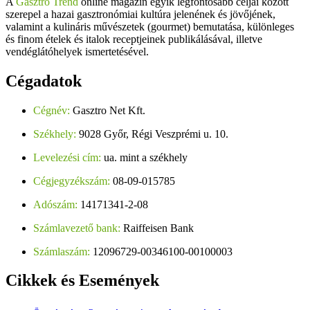
A
Gasztro Trend
online magazin egyik legfontosabb céljai között
szerepel a hazai gasztronómiai kultúra jelenének és jövőjének,
valamint a kulináris művészetek (gourmet) bemutatása, különleges
és finom ételek és italok receptjeinek publikálásával, illetve
vendéglátóhelyek ismertetésével.
Cégadatok
Cégnév:
Gasztro Net Kft.
Székhely:
9028 Győr, Régi Veszprémi u. 10.
Levelezési cím:
ua. mint a székhely
Cégjegyzékszám:
08-09-015785
Adószám:
14171341-2-08
Számlavezető bank:
Raiffeisen Bank
Számlaszám:
12096729-00346100-00100003
Cikkek
és Események