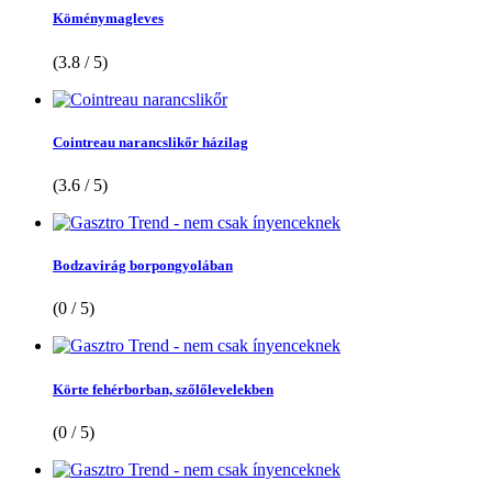
Köménymagleves
(3.8 / 5)
Cointreau narancslikőr házilag
(3.6 / 5)
Bodzavirág borpongyolában
(0 / 5)
Körte fehérborban, szőlőlevelekben
(0 / 5)