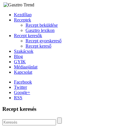
Kezdőlap
Receptek
Recept beküldése
Gasztro lexikon
Recept keresők
Recept gyorskereső
Recept kereső
Szakácsok
Blog
GYIK
Médiaajánlat
Kapcsolat
Facebook
Twitter
Google+
RSS
Recept keresés