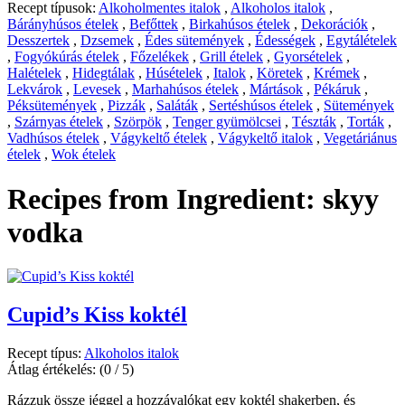
Recept típusok:
Alkoholmentes italok
,
Alkoholos italok
,
Bárányhúsos ételek
,
Befőttek
,
Birkahúsos ételek
,
Dekorációk
,
Desszertek
,
Dzsemek
,
Édes sütemények
,
Édességek
,
Egytálételek
,
Fogyókúrás ételek
,
Főzelékek
,
Grill ételek
,
Gyorsételek
,
Halételek
,
Hidegtálak
,
Húsételek
,
Italok
,
Köretek
,
Krémek
,
Lekvárok
,
Levesek
,
Marhahúsos ételek
,
Mártások
,
Pékáruk
,
Péksütemények
,
Pizzák
,
Saláták
,
Sertéshúsos ételek
,
Sütemények
,
Szárnyas ételek
,
Szörpök
,
Tenger gyümölcsei
,
Tészták
,
Torták
,
Vadhúsos ételek
,
Vágykeltő ételek
,
Vágykeltő italok
,
Vegetáriánus
ételek
,
Wok ételek
Recipes from Ingredient:
skyy
vodka
Cupid’s Kiss koktél
Recept típus:
Alkoholos italok
Átlag értékelés:
(0 / 5)
Rázzuk össze jéggel a hozzávalókat egy koktél shakerben, és