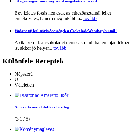
Öt egészséges finomság, amit megehetsz a párod...
Egy ízletes fogás nemcsak az étkezőasztalnál lehet
emlékezetes, hanem még inkább a...
tovább
Vadonatúj kulináris édességek a CsokoladeWebshop.hu-nál!
Akik szeretik a csokoládét nemcsak enni, hanem ajándékozni
is, akkor jó helyen...
tovább
Különféle
Receptek
Népszerű
Új
Véleletlen
Amaretto mandulalikőr házilag
(3.1 / 5)