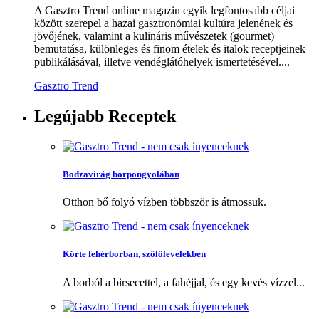
A Gasztro Trend online magazin egyik legfontosabb céljai
között szerepel a hazai gasztronómiai kultúra jelenének és
jövőjének, valamint a kulináris művészetek (gourmet)
bemutatása, különleges és finom ételek és italok receptjeinek
publikálásával, illetve vendéglátóhelyek ismertetésével....
Gasztro Trend
Legújabb
Receptek
Bodzavirág borpongyolában
Otthon bő folyó vízben többször is átmossuk.
Körte fehérborban, szőlőlevelekben
A borból a birsecettel, a fahéjjal, és egy kevés vízzel...