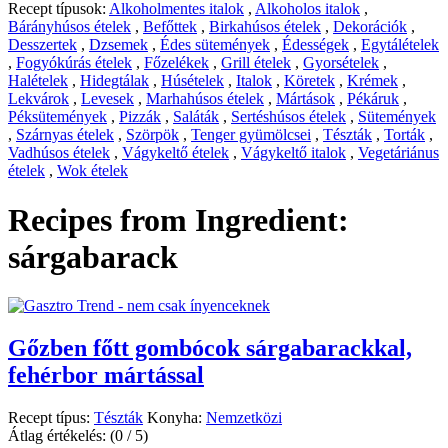
Recept típusok:
Alkoholmentes italok
,
Alkoholos italok
,
Bárányhúsos ételek
,
Befőttek
,
Birkahúsos ételek
,
Dekorációk
,
Desszertek
,
Dzsemek
,
Édes sütemények
,
Édességek
,
Egytálételek
,
Fogyókúrás ételek
,
Főzelékek
,
Grill ételek
,
Gyorsételek
,
Halételek
,
Hidegtálak
,
Húsételek
,
Italok
,
Köretek
,
Krémek
,
Lekvárok
,
Levesek
,
Marhahúsos ételek
,
Mártások
,
Pékáruk
,
Péksütemények
,
Pizzák
,
Saláták
,
Sertéshúsos ételek
,
Sütemények
,
Szárnyas ételek
,
Szörpök
,
Tenger gyümölcsei
,
Tészták
,
Torták
,
Vadhúsos ételek
,
Vágykeltő ételek
,
Vágykeltő italok
,
Vegetáriánus
ételek
,
Wok ételek
Recipes from Ingredient:
sárgabarack
Gőzben főtt gombócok sárgabarackkal,
fehérbor mártással
Recept típus:
Tészták
Konyha:
Nemzetközi
Átlag értékelés:
(0 / 5)