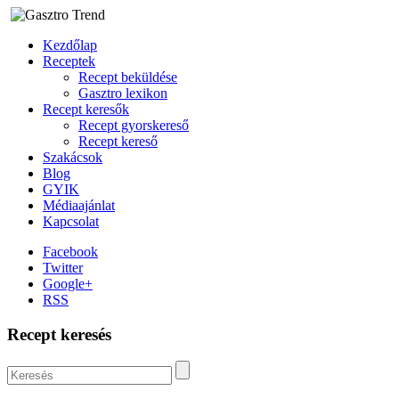
Kezdőlap
Receptek
Recept beküldése
Gasztro lexikon
Recept keresők
Recept gyorskereső
Recept kereső
Szakácsok
Blog
GYIK
Médiaajánlat
Kapcsolat
Facebook
Twitter
Google+
RSS
Recept keresés