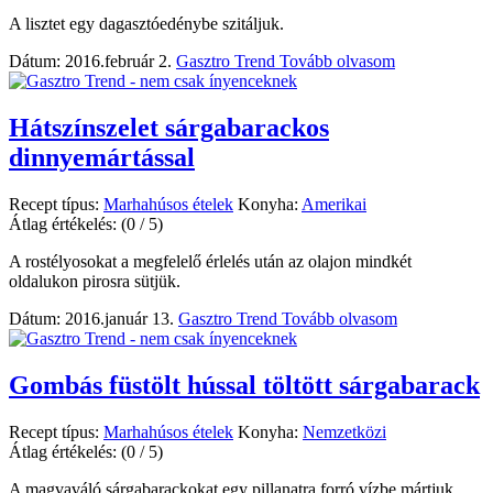
A lisztet egy dagasztóedénybe szitáljuk.
Dátum: 2016.február 2.
Gasztro Trend
Tovább olvasom
Hátszínszelet sárgabarackos
dinnyemártással
Recept típus:
Marhahúsos ételek
Konyha:
Amerikai
Átlag értékelés:
(0 / 5)
A rostélyosokat a megfelelő érlelés után az olajon mindkét
oldalukon pirosra sütjük.
Dátum: 2016.január 13.
Gasztro Trend
Tovább olvasom
Gombás füstölt hússal töltött sárgabarack
Recept típus:
Marhahúsos ételek
Konyha:
Nemzetközi
Átlag értékelés:
(0 / 5)
A magvaváló sárgabarackokat egy pillanatra forró vízbe mártjuk.