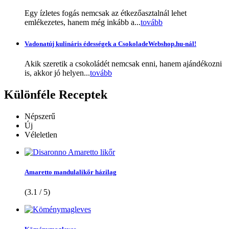
Egy ízletes fogás nemcsak az étkezőasztalnál lehet
emlékezetes, hanem még inkább a...
tovább
Vadonatúj kulináris édességek a CsokoladeWebshop.hu-nál!
Akik szeretik a csokoládét nemcsak enni, hanem ajándékozni
is, akkor jó helyen...
tovább
Különféle
Receptek
Népszerű
Új
Véleletlen
Amaretto mandulalikőr házilag
(3.1 / 5)