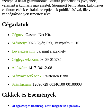
szerepel a hazai gasztronómiai kultúra jelenének és jövőjének,
valamint a kulináris művészetek (gourmet) bemutatása, különleges
és finom ételek és italok receptjeinek publikálásával, illetve
vendéglátóhelyek ismertetésével.
Cégadatok
Cégnév:
Gasztro Net Kft.
Székhely:
9028 Győr, Régi Veszprémi u. 10.
Levelezési cím:
ua. mint a székhely
Cégjegyzékszám:
08-09-015785
Adószám:
14171341-2-08
Számlavezető bank:
Raiffeisen Bank
Számlaszám:
12096729-00346100-00100003
Cikkek
és Események
Öt egészséges finomság, amit megehetsz a párod...