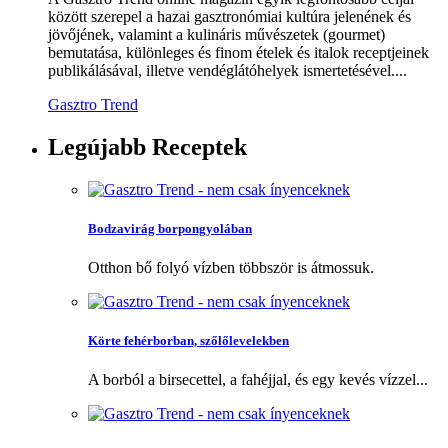
között szerepel a hazai gasztronómiai kultúra jelenének és
jövőjének, valamint a kulináris művészetek (gourmet)
bemutatása, különleges és finom ételek és italok receptjeinek
publikálásával, illetve vendéglátóhelyek ismertetésével....
Gasztro Trend
Legújabb
Receptek
Bodzavirág borpongyolában
Otthon bő folyó vízben többször is átmossuk.
Körte fehérborban, szőlőlevelekben
A borból a birsecettel, a fahéjjal, és egy kevés vízzel...