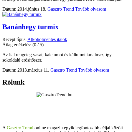
Dátum: 2014.június 18.
Gasztro Trend
Tovább olvasom
Banánhegy turmix
Recept típus:
Alkoholmentes italok
Átlag értékelés:
(0 / 5)
Az ital rengeteg vasat, kalciumot és káliumot tartalmaz, így
sokoldalú erősítőszer.
Dátum: 2013.március 11.
Gasztro Trend
Tovább olvasom
Rólunk
A
Gasztro Trend
online magazin egyik legfontosabb céljai között