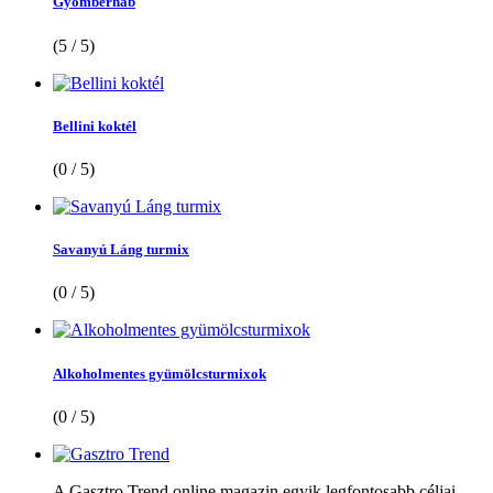
Gyömbérhab
(5 / 5)
Bellini koktél
(0 / 5)
Savanyú Láng turmix
(0 / 5)
Alkoholmentes gyümölcsturmixok
(0 / 5)
A Gasztro Trend online magazin egyik legfontosabb céljai