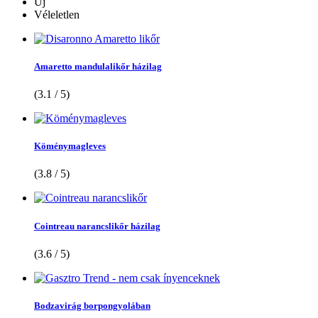
Új
Véleletlen
Amaretto mandulalikőr házilag
(3.1 / 5)
Köménymagleves
(3.8 / 5)
Cointreau narancslikőr házilag
(3.6 / 5)
Bodzavirág borpongyolában