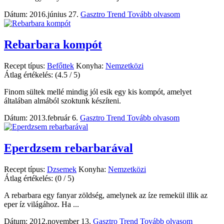
Dátum: 2016.június 27.
Gasztro Trend
Tovább olvasom
Rebarbara kompót
Recept típus:
Befőttek
Konyha:
Nemzetközi
Átlag értékelés:
(4.5 / 5)
Finom sültek mellé mindig jól esik egy kis kompót, amelyet
általában almából szoktunk készíteni.
Dátum: 2013.február 6.
Gasztro Trend
Tovább olvasom
Eperdzsem rebarbarával
Recept típus:
Dzsemek
Konyha:
Nemzetközi
Átlag értékelés:
(0 / 5)
A rebarbara egy fanyar zöldség, amelynek az íze remekül illik az
eper íz világához. Ha ...
Dátum: 2012.november 13.
Gasztro Trend
Tovább olvasom