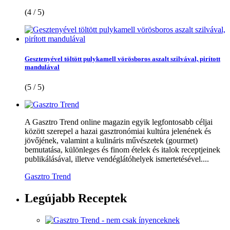
(4 / 5)
Gesztenyével töltött pulykamell vörösboros aszalt szilvával, pirított
mandulával
(5 / 5)
A Gasztro Trend online magazin egyik legfontosabb céljai
között szerepel a hazai gasztronómiai kultúra jelenének és
jövőjének, valamint a kulináris művészetek (gourmet)
bemutatása, különleges és finom ételek és italok receptjeinek
publikálásával, illetve vendéglátóhelyek ismertetésével....
Gasztro Trend
Legújabb
Receptek