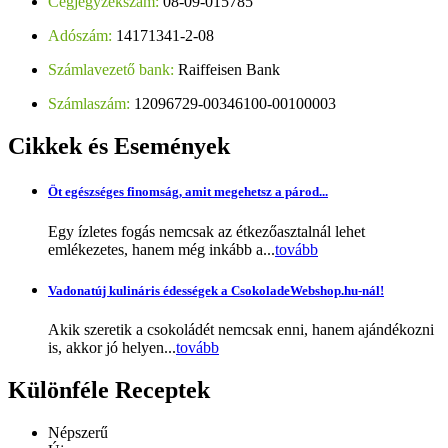
Cégjegyzékszám:
08-09-015785
Adószám:
14171341-2-08
Számlavezető bank:
Raiffeisen Bank
Számlaszám:
12096729-00346100-00100003
Cikkek
és Események
Öt egészséges finomság, amit megehetsz a párod...
Egy ízletes fogás nemcsak az étkezőasztalnál lehet
emlékezetes, hanem még inkább a...
tovább
Vadonatúj kulináris édességek a CsokoladeWebshop.hu-nál!
Akik szeretik a csokoládét nemcsak enni, hanem ajándékozni
is, akkor jó helyen...
tovább
Különféle
Receptek
Népszerű