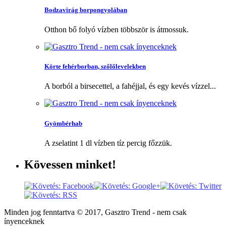
Bodzavirág borpongyolában
Otthon bő folyó vízben többször is átmossuk.
Körte fehérborban, szőlőlevelekben
A borból a birsecettel, a fahéjjal, és egy kevés vízzel...
Gyömbérhab
A zselatint 1 dl vízben tíz percig főzzük.
Kövessen
minket!
Minden jog fenntartva © 2017, Gasztro Trend - nem csak
ínyenceknek