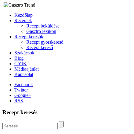
Kezdőlap
Receptek
Recept beküldése
Gasztro lexikon
Recept keresők
Recept gyorskereső
Recept kereső
Szakácsok
Blog
GYIK
Médiaajánlat
Kapcsolat
Facebook
Twitter
Google+
RSS
Recept keresés