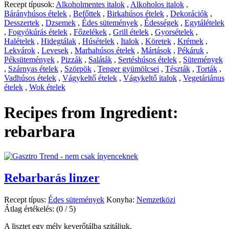
Recept típusok:
Alkoholmentes italok
,
Alkoholos italok
,
Bárányhúsos ételek
,
Befőttek
,
Birkahúsos ételek
,
Dekorációk
,
Desszertek
,
Dzsemek
,
Édes sütemények
,
Édességek
,
Egytálételek
,
Fogyókúrás ételek
,
Főzelékek
,
Grill ételek
,
Gyorsételek
,
Halételek
,
Hidegtálak
,
Húsételek
,
Italok
,
Köretek
,
Krémek
,
Lekvárok
,
Levesek
,
Marhahúsos ételek
,
Mártások
,
Pékáruk
,
Péksütemények
,
Pizzák
,
Saláták
,
Sertéshúsos ételek
,
Sütemények
,
Szárnyas ételek
,
Szörpök
,
Tenger gyümölcsei
,
Tészták
,
Torták
,
Vadhúsos ételek
,
Vágykeltő ételek
,
Vágykeltő italok
,
Vegetáriánus
ételek
,
Wok ételek
Recipes from Ingredient:
rebarbara
Rebarbarás linzer
Recept típus:
Édes sütemények
Konyha:
Nemzetközi
Átlag értékelés:
(0 / 5)
A lisztet egy mély keverőtálba szitáljuk.