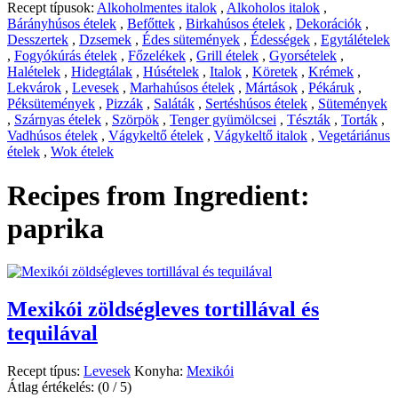
Recept típusok:
Alkoholmentes italok
,
Alkoholos italok
,
Bárányhúsos ételek
,
Befőttek
,
Birkahúsos ételek
,
Dekorációk
,
Desszertek
,
Dzsemek
,
Édes sütemények
,
Édességek
,
Egytálételek
,
Fogyókúrás ételek
,
Főzelékek
,
Grill ételek
,
Gyorsételek
,
Halételek
,
Hidegtálak
,
Húsételek
,
Italok
,
Köretek
,
Krémek
,
Lekvárok
,
Levesek
,
Marhahúsos ételek
,
Mártások
,
Pékáruk
,
Péksütemények
,
Pizzák
,
Saláták
,
Sertéshúsos ételek
,
Sütemények
,
Szárnyas ételek
,
Szörpök
,
Tenger gyümölcsei
,
Tészták
,
Torták
,
Vadhúsos ételek
,
Vágykeltő ételek
,
Vágykeltő italok
,
Vegetáriánus
ételek
,
Wok ételek
Recipes from Ingredient:
paprika
Mexikói zöldségleves tortillával és
tequilával
Recept típus:
Levesek
Konyha:
Mexikói
Átlag értékelés:
(0 / 5)