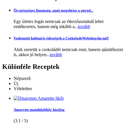
Öt egészséges finomság, amit megehetsz a párod...
Egy ízletes fogás nemcsak az étkezőasztalnál lehet
emlékezetes, hanem még inkább a...
tovább
Vadonatúj kulináris édességek a CsokoladeWebshop.hu-nál!
Akik szeretik a csokoládét nemcsak enni, hanem ajándékozni
is, akkor jó helyen...
tovább
Különféle
Receptek
Népszerű
Új
Véleletlen
Amaretto mandulalikőr házilag
(3.1 / 5)