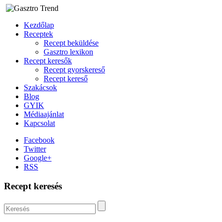
Kezdőlap
Receptek
Recept beküldése
Gasztro lexikon
Recept keresők
Recept gyorskereső
Recept kereső
Szakácsok
Blog
GYIK
Médiaajánlat
Kapcsolat
Facebook
Twitter
Google+
RSS
Recept keresés