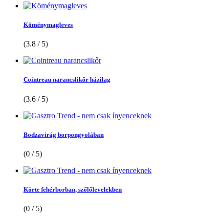
Köménymagleves
(3.8 / 5)
Cointreau narancslikőr házilag
(3.6 / 5)
Bodzavirág borpongyolában
(0 / 5)
Körte fehérborban, szőlőlevelekben
(0 / 5)