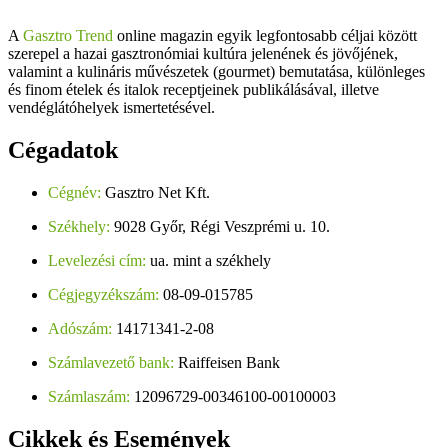
A
Gasztro Trend
online magazin egyik legfontosabb céljai között
szerepel a hazai gasztronómiai kultúra jelenének és jövőjének,
valamint a kulináris művészetek (gourmet) bemutatása, különleges
és finom ételek és italok receptjeinek publikálásával, illetve
vendéglátóhelyek ismertetésével.
Cégadatok
Cégnév:
Gasztro Net Kft.
Székhely:
9028 Győr, Régi Veszprémi u. 10.
Levelezési cím:
ua. mint a székhely
Cégjegyzékszám:
08-09-015785
Adószám:
14171341-2-08
Számlavezető bank:
Raiffeisen Bank
Számlaszám:
12096729-00346100-00100003
Cikkek
és Események