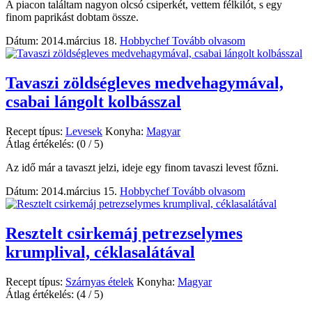
A piacon találtam nagyon olcsó csiperkét, vettem félkilót, s egy
finom paprikást dobtam össze.
Dátum: 2014.március 18.
Hobbychef
Tovább olvasom
Tavaszi zöldségleves medvehagymával,
csabai lángolt kolbásszal
Recept típus:
Levesek
Konyha:
Magyar
Átlag értékelés:
(0 / 5)
Az idő már a tavaszt jelzi, ideje egy finom tavaszi levest főzni.
Dátum: 2014.március 15.
Hobbychef
Tovább olvasom
Resztelt csirkemáj petrezselymes
krumplival, céklasalátával
Recept típus:
Szárnyas ételek
Konyha:
Magyar
Átlag értékelés:
(4 / 5)