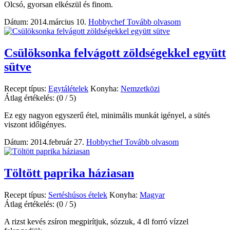
Olcsó, gyorsan elkészül és finom.
Dátum: 2014.március 10.
Hobbychef
Tovább olvasom
Csülöksonka felvágott zöldségekkel együtt
sütve
Recept típus:
Egytálételek
Konyha:
Nemzetközi
Átlag értékelés:
(0 / 5)
Ez egy nagyon egyszerű étel, minimális munkát igényel, a sütés
viszont időigényes.
Dátum: 2014.február 27.
Hobbychef
Tovább olvasom
Töltött paprika háziasan
Recept típus:
Sertéshúsos ételek
Konyha:
Magyar
Átlag értékelés:
(0 / 5)
A rizst kevés zsíron megpirítjuk, sózzuk, 4 dl forró vízzel