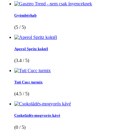
Gyömbérhab
(5 / 5)
Aperol Spritz koktél
(3.4 / 5)
Tuti Cucc turmix
(4.5 / 5)
Csokoládés-mogyorós kávé
(0 / 5)