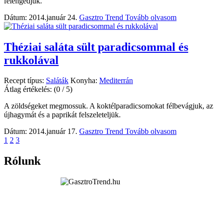
felengedjük.
Dátum: 2014.január 24.
Gasztro Trend
Tovább olvasom
Théziai saláta sült paradicsommal és
rukkolával
Recept típus:
Saláták
Konyha:
Mediterrán
Átlag értékelés:
(0 / 5)
A zöldségeket megmossuk. A koktélparadicsomokat félbevágjuk, az
újhagymát és a paprikát felszeleteljük.
Dátum: 2014.január 17.
Gasztro Trend
Tovább olvasom
1
2
3
Rólunk