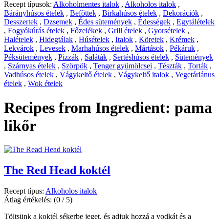
Recept típusok:
Alkoholmentes italok
,
Alkoholos italok
,
Bárányhúsos ételek
,
Befőttek
,
Birkahúsos ételek
,
Dekorációk
,
Desszertek
,
Dzsemek
,
Édes sütemények
,
Édességek
,
Egytálételek
,
Fogyókúrás ételek
,
Főzelékek
,
Grill ételek
,
Gyorsételek
,
Halételek
,
Hidegtálak
,
Húsételek
,
Italok
,
Köretek
,
Krémek
,
Lekvárok
,
Levesek
,
Marhahúsos ételek
,
Mártások
,
Pékáruk
,
Péksütemények
,
Pizzák
,
Saláták
,
Sertéshúsos ételek
,
Sütemények
,
Szárnyas ételek
,
Szörpök
,
Tenger gyümölcsei
,
Tészták
,
Torták
,
Vadhúsos ételek
,
Vágykeltő ételek
,
Vágykeltő italok
,
Vegetáriánus
ételek
,
Wok ételek
Recipes from Ingredient:
pama
likőr
The Red Head koktél
Recept típus:
Alkoholos italok
Átlag értékelés:
(0 / 5)
Töltsünk a koktél sékerbe jeget, és adjuk hozzá a vodkát és a