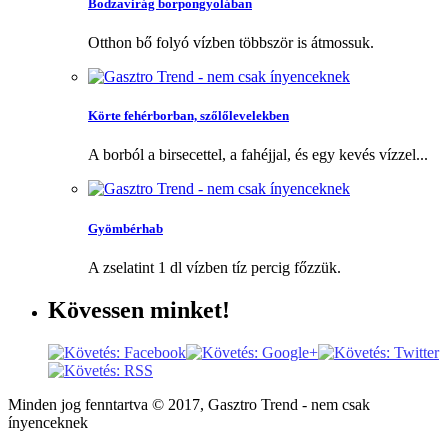
Bodzavirág borpongyolában
Otthon bő folyó vízben többször is átmossuk.
Körte fehérborban, szőlőlevelekben
A borból a birsecettel, a fahéjjal, és egy kevés vízzel...
Gyömbérhab
A zselatint 1 dl vízben tíz percig főzzük.
Kövessen
minket!
Minden jog fenntartva © 2017, Gasztro Trend - nem csak
ínyenceknek