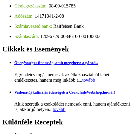
Cégjegyzékszám:
08-09-015785
Adószám:
14171341-2-08
Számlavezető bank:
Raiffeisen Bank
Számlaszám:
12096729-00346100-00100003
Cikkek
és Események
Öt egészséges finomság, amit megehetsz a párod...
Egy ízletes fogás nemcsak az étkezőasztalnál lehet
emlékezetes, hanem még inkább a...
tovább
Vadonatúj kulináris édességek a CsokoladeWebshop.hu-nál!
Akik szeretik a csokoládét nemcsak enni, hanem ajándékozni
is, akkor jó helyen...
tovább
Különféle
Receptek