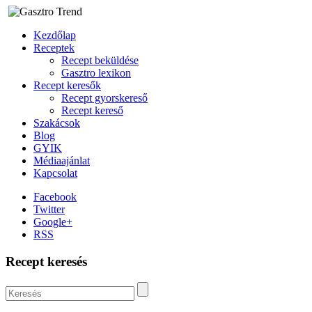
Kezdőlap
Receptek
Recept beküldése
Gasztro lexikon
Recept keresők
Recept gyorskereső
Recept kereső
Szakácsok
Blog
GYIK
Médiaajánlat
Kapcsolat
Facebook
Twitter
Google+
RSS
Recept keresés