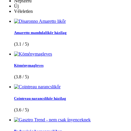
Népszerű
Új
Véleletlen
Amaretto mandulalikőr házilag
(3.1 / 5)
Köménymagleves
(3.8 / 5)
Cointreau narancslikőr házilag
(3.6 / 5)