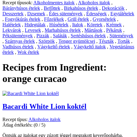
Recept típusok:
Alkoholmentes italok
,
Alkoholos italok
,
Bárányhúsos ételek
,
Befőttek
,
Birkahúsos ételek
,
Dekorációk
,
Desszertek
,
Dzsemek
,
Édes sütemények
,
Édességek
,
Egytálételek
,
Fogyókúrás ételek
,
Főzelékek
,
Grill ételek
,
Gyorsételek
,
Halételek
,
Hidegtálak
,
Húsételek
,
Italok
,
Köretek
,
Krémek
,
Lekvárok
,
Levesek
,
Marhahúsos ételek
,
Mártások
,
Pékáruk
,
Péksütemények
,
Pizzák
,
Saláták
,
Sertéshúsos ételek
,
Sütemények
,
Szárnyas ételek
,
Szörpök
,
Tenger gyümölcsei
,
Tészták
,
Torták
,
Vadhúsos ételek
,
Vágykeltő ételek
,
Vágykeltő italok
,
Vegetáriánus
ételek
,
Wok ételek
Recipes from Ingredient:
orange curacao
Bacardi White Lion koktél
Recept típus:
Alkoholos italok
Átlag értékelés:
(0 / 5)
Öntsük az italokat egy zúzott jéggel megrakott keverőpohárba.