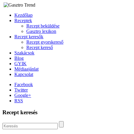
Kezdőlap
Receptek
Recept beküldése
Gasztro lexikon
Recept keresők
Recept gyorskereső
Recept kereső
Szakácsok
Blog
GYIK
Médiaajánlat
Kapcsolat
Facebook
Twitter
Google+
RSS
Recept keresés