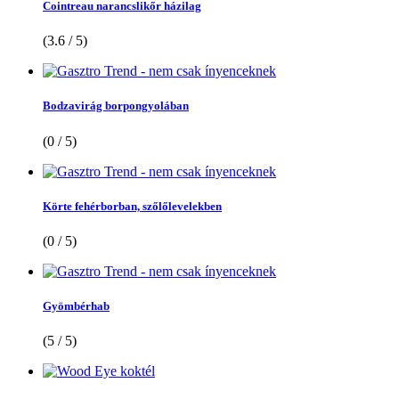
Cointreau narancslikőr házilag
(3.6 / 5)
Bodzavirág borpongyolában
(0 / 5)
Körte fehérborban, szőlőlevelekben
(0 / 5)
Gyömbérhab
(5 / 5)