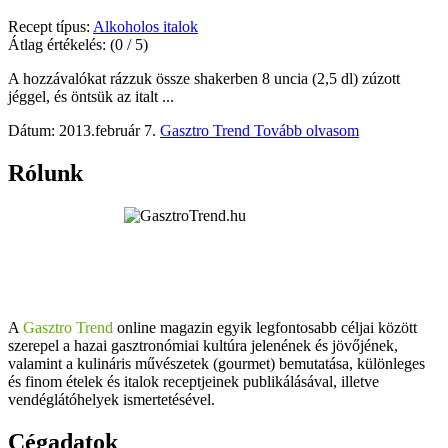
Recept típus:
Alkoholos italok
Átlag értékelés:
(0 / 5)
A hozzávalókat rázzuk össze shakerben 8 uncia (2,5 dl) zúzott
jéggel, és öntsük az italt ...
Dátum: 2013.február 7.
Gasztro Trend
Tovább olvasom
Rólunk
A
Gasztro Trend
online magazin egyik legfontosabb céljai között
szerepel a hazai gasztronómiai kultúra jelenének és jövőjének,
valamint a kulináris művészetek (gourmet) bemutatása, különleges
és finom ételek és italok receptjeinek publikálásával, illetve
vendéglátóhelyek ismertetésével.
Cégadatok