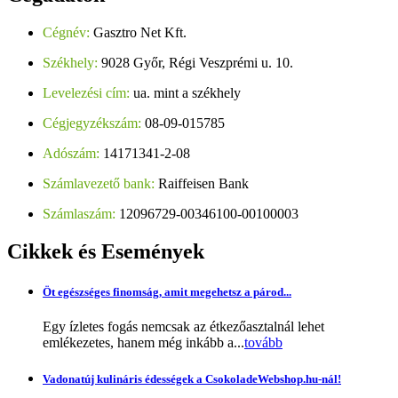
Cégnév:
Gasztro Net Kft.
Székhely:
9028 Győr, Régi Veszprémi u. 10.
Levelezési cím:
ua. mint a székhely
Cégjegyzékszám:
08-09-015785
Adószám:
14171341-2-08
Számlavezető bank:
Raiffeisen Bank
Számlaszám:
12096729-00346100-00100003
Cikkek
és Események
Öt egészséges finomság, amit megehetsz a párod...
Egy ízletes fogás nemcsak az étkezőasztalnál lehet
emlékezetes, hanem még inkább a...
tovább
Vadonatúj kulináris édességek a CsokoladeWebshop.hu-nál!