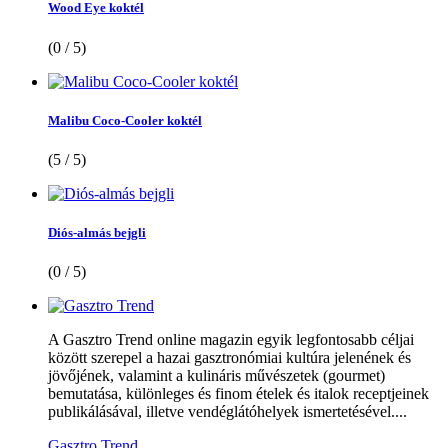
Wood Eye koktél
(0 / 5)
Malibu Coco-Cooler koktél
(5 / 5)
Diós-almás bejgli
(0 / 5)
A Gasztro Trend online magazin egyik legfontosabb céljai
között szerepel a hazai gasztronómiai kultúra jelenének és
jövőjének, valamint a kulináris művészetek (gourmet)
bemutatása, különleges és finom ételek és italok receptjeinek
publikálásával, illetve vendéglátóhelyek ismertetésével....
Gasztro Trend