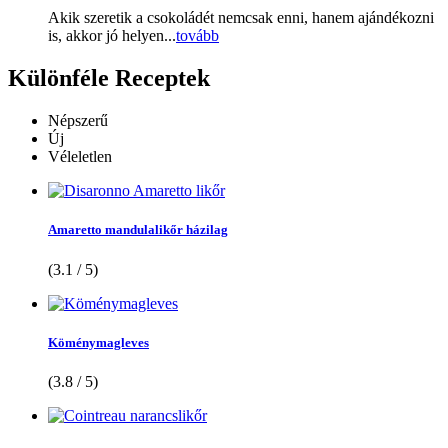
Akik szeretik a csokoládét nemcsak enni, hanem ajándékozni
is, akkor jó helyen...
tovább
Különféle
Receptek
Népszerű
Új
Véleletlen
Amaretto mandulalikőr házilag
(3.1 / 5)
Köménymagleves
(3.8 / 5)