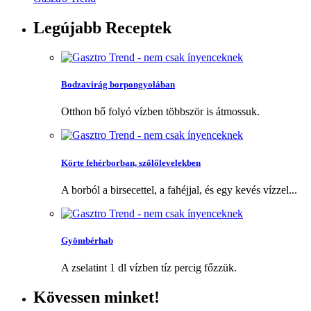
Legújabb
Receptek
Bodzavirág borpongyolában
Otthon bő folyó vízben többször is átmossuk.
Körte fehérborban, szőlőlevelekben
A borból a birsecettel, a fahéjjal, és egy kevés vízzel...
Gyömbérhab
A zselatint 1 dl vízben tíz percig főzzük.
Kövessen
minket!