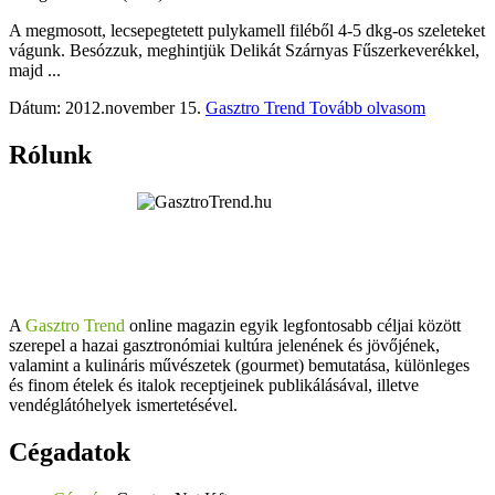
A megmosott, lecsepegtetett pulykamell filéből 4-5 dkg-os szeleteket
vágunk. Besózzuk, meghintjük Delikát Szárnyas Fűszerkeverékkel,
majd ...
Dátum: 2012.november 15.
Gasztro Trend
Tovább olvasom
Rólunk
A
Gasztro Trend
online magazin egyik legfontosabb céljai között
szerepel a hazai gasztronómiai kultúra jelenének és jövőjének,
valamint a kulináris művészetek (gourmet) bemutatása, különleges
és finom ételek és italok receptjeinek publikálásával, illetve
vendéglátóhelyek ismertetésével.
Cégadatok