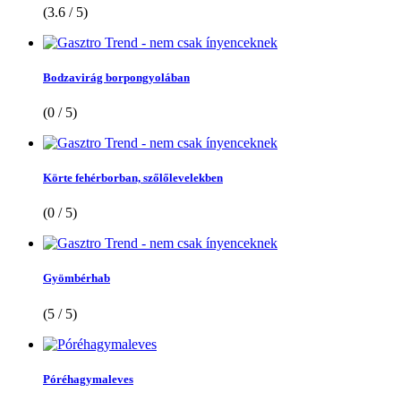
(3.6 / 5)
Bodzavirág borpongyolában
(0 / 5)
Körte fehérborban, szőlőlevelekben
(0 / 5)
Gyömbérhab
(5 / 5)
Póréhagymaleves