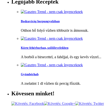
Legújabb
Receptek
Bodzavirág borpongyolában
Otthon bő folyó vízben többször is átmossuk.
Körte fehérborban, szőlőlevelekben
A borból a birsecettel, a fahéjjal, és egy kevés vízzel...
Gyömbérhab
A zselatint 1 dl vízben tíz percig főzzük.
Kövessen
minket!