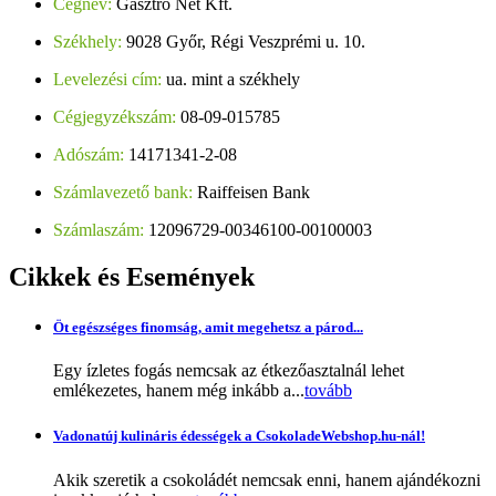
Cégnév:
Gasztro Net Kft.
Székhely:
9028 Győr, Régi Veszprémi u. 10.
Levelezési cím:
ua. mint a székhely
Cégjegyzékszám:
08-09-015785
Adószám:
14171341-2-08
Számlavezető bank:
Raiffeisen Bank
Számlaszám:
12096729-00346100-00100003
Cikkek
és Események
Öt egészséges finomság, amit megehetsz a párod...
Egy ízletes fogás nemcsak az étkezőasztalnál lehet
emlékezetes, hanem még inkább a...
tovább
Vadonatúj kulináris édességek a CsokoladeWebshop.hu-nál!
Akik szeretik a csokoládét nemcsak enni, hanem ajándékozni