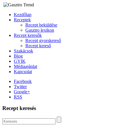
Kezdőlap
Receptek
Recept beküldése
Gasztro lexikon
Recept keresők
Recept gyorskereső
Recept kereső
Szakácsok
Blog
GYIK
Médiaajánlat
Kapcsolat
Facebook
Twitter
Google+
RSS
Recept keresés