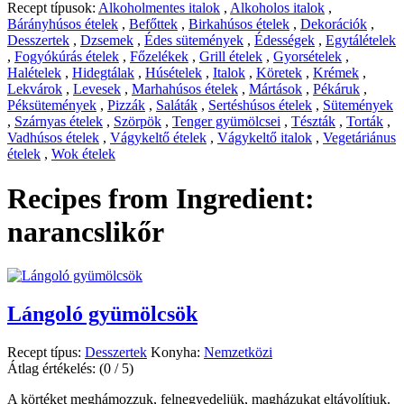
Recept típusok:
Alkoholmentes italok
,
Alkoholos italok
,
Bárányhúsos ételek
,
Befőttek
,
Birkahúsos ételek
,
Dekorációk
,
Desszertek
,
Dzsemek
,
Édes sütemények
,
Édességek
,
Egytálételek
,
Fogyókúrás ételek
,
Főzelékek
,
Grill ételek
,
Gyorsételek
,
Halételek
,
Hidegtálak
,
Húsételek
,
Italok
,
Köretek
,
Krémek
,
Lekvárok
,
Levesek
,
Marhahúsos ételek
,
Mártások
,
Pékáruk
,
Péksütemények
,
Pizzák
,
Saláták
,
Sertéshúsos ételek
,
Sütemények
,
Szárnyas ételek
,
Szörpök
,
Tenger gyümölcsei
,
Tészták
,
Torták
,
Vadhúsos ételek
,
Vágykeltő ételek
,
Vágykeltő italok
,
Vegetáriánus
ételek
,
Wok ételek
Recipes from Ingredient:
narancslikőr
Lángoló gyümölcsök
Recept típus:
Desszertek
Konyha:
Nemzetközi
Átlag értékelés:
(0 / 5)
A körtéket meghámozzuk, felnegyedeljük, magházukat eltávolítjuk.