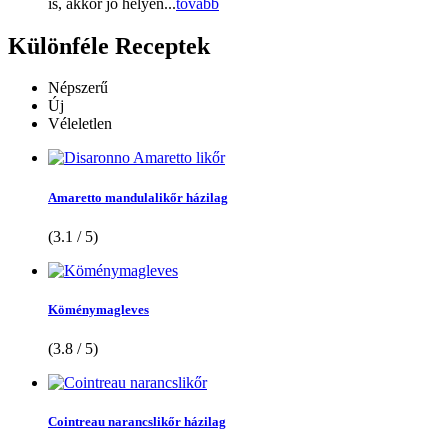
is, akkor jó helyen...
tovább
Különféle
Receptek
Népszerű
Új
Véleletlen
Amaretto mandulalikőr házilag
(3.1 / 5)
Köménymagleves
(3.8 / 5)
Cointreau narancslikőr házilag