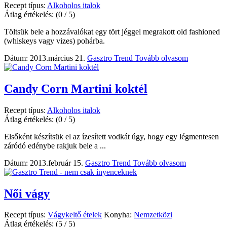
Recept típus:
Alkoholos italok
Átlag értékelés:
(0 / 5)
Töltsük bele a hozzávalókat egy tört jéggel megrakott old fashioned
(whiskeys vagy vizes) pohárba.
Dátum: 2013.március 21.
Gasztro Trend
Tovább olvasom
Candy Corn Martini koktél
Recept típus:
Alkoholos italok
Átlag értékelés:
(0 / 5)
Elsőként készítsük el az ízesített vodkát úgy, hogy egy légmentesen
záródó edénybe rakjuk bele a ...
Dátum: 2013.február 15.
Gasztro Trend
Tovább olvasom
Női vágy
Recept típus:
Vágykeltő ételek
Konyha:
Nemzetközi
Átlag értékelés:
(5 / 5)