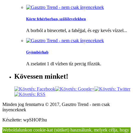
Körte fehérborban, szőlőlevelekben
A borból a birsecettel, a fahéjjal, és egy kevés vízzel...
Gyömbérhab
A zselatint 1 dl vízben tíz percig főzzük.
Kövessen
minket!
Minden jog fenntartva © 2017, Gasztro Trend - nem csak
ínyenceknek
Készítette: wpSHOP.hu
Weboldalunkon cookie-kat (sütiket) használunk, melyek célja, hogy