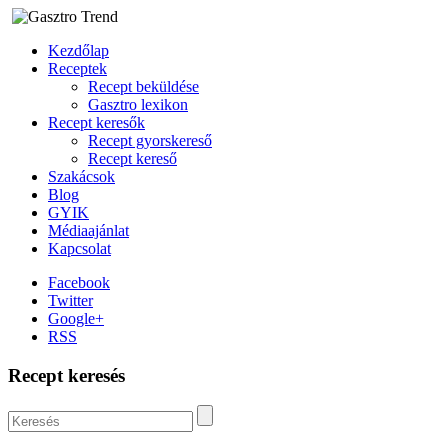
Kezdőlap
Receptek
Recept beküldése
Gasztro lexikon
Recept keresők
Recept gyorskereső
Recept kereső
Szakácsok
Blog
GYIK
Médiaajánlat
Kapcsolat
Facebook
Twitter
Google+
RSS
Recept keresés