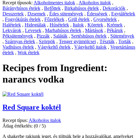
Recept típusok:
Alkoholmentes italok
,
Alkoholos italok
,
Bárányhúsos ételek
,
Befőttek
,
Birkahúsos ételek
,
Dekorációk
,
Desszertek
,
Dzsemek
,
Édes sütemények
,
Édességek
,
Egytálételek
,
Fogyókúrás ételek
,
Főzelékek
,
Grill ételek
,
Gyorsételek
,
Halételek
,
Hidegtálak
,
Húsételek
,
Italok
,
Köretek
,
Krémek
,
Lekvárok
,
Levesek
,
Marhahúsos ételek
,
Mártások
,
Pékáruk
,
Péksütemények
,
Pizzák
,
Saláták
,
Sertéshúsos ételek
,
Sütemények
,
Szárnyas ételek
,
Szörpök
,
Tenger gyümölcsei
,
Tészták
,
Torták
,
Vadhúsos ételek
,
Vágykeltő ételek
,
Vágykeltő italok
,
Vegetáriánus
ételek
,
Wok ételek
Recipes from Ingredient:
narancs vodka
Red Square koktél
Recept típus:
Alkoholos italok
Átlag értékelés:
(0 / 5)
A shakerbe rakjunk jeget, és töltsük bele a hozzávalókat, amelyeket