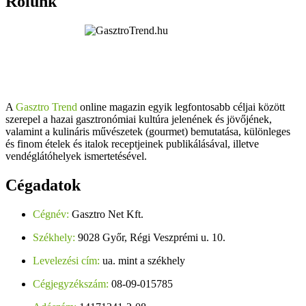
Rólunk
A
Gasztro Trend
online magazin egyik legfontosabb céljai között
szerepel a hazai gasztronómiai kultúra jelenének és jövőjének,
valamint a kulináris művészetek (gourmet) bemutatása, különleges
és finom ételek és italok receptjeinek publikálásával, illetve
vendéglátóhelyek ismertetésével.
Cégadatok
Cégnév:
Gasztro Net Kft.
Székhely:
9028 Győr, Régi Veszprémi u. 10.
Levelezési cím:
ua. mint a székhely
Cégjegyzékszám:
08-09-015785