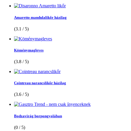
Amaretto mandulalikőr házilag
(3.1 / 5)
Köménymagleves
(3.8 / 5)
Cointreau narancslikőr házilag
(3.6 / 5)
Bodzavirág borpongyolában
(0 / 5)