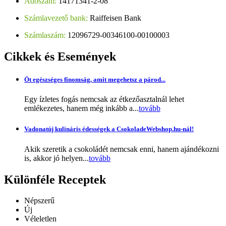
Adószám:
14171341-2-08
Számlavezető bank:
Raiffeisen Bank
Számlaszám:
12096729-00346100-00100003
Cikkek
és Események
Öt egészséges finomság, amit megehetsz a párod...
Egy ízletes fogás nemcsak az étkezőasztalnál lehet
emlékezetes, hanem még inkább a...
tovább
Vadonatúj kulináris édességek a CsokoladeWebshop.hu-nál!
Akik szeretik a csokoládét nemcsak enni, hanem ajándékozni
is, akkor jó helyen...
tovább
Különféle
Receptek
Népszerű
Új
Véleletlen