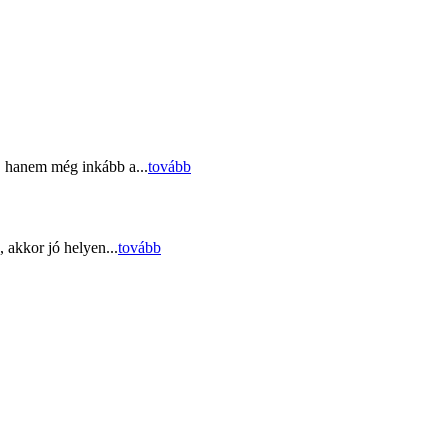
, hanem még inkább a...
tovább
 akkor jó helyen...
tovább