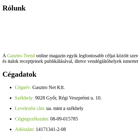
Rólunk
A
Gasztro Trend
online magazin egyik legfontosabb céljai között szer
és italok receptjeinek publikálásával, illetve vendéglátóhelyek ismerte
Cégadatok
Cégnév:
Gasztro Net Kft.
Székhely:
9028 Győr, Régi Veszprémi u. 10.
Levelezési cím:
ua. mint a székhely
Cégjegyzékszám:
08-09-015785
Adószám:
14171341-2-08