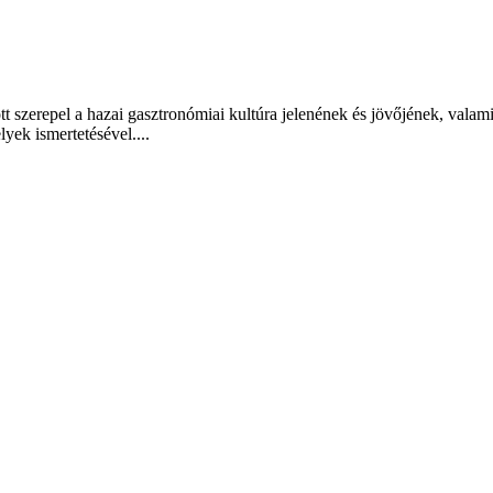
t szerepel a hazai gasztronómiai kultúra jelenének és jövőjének, valam
lyek ismertetésével....