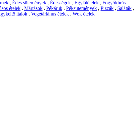
emek
,
Édes sütemények
,
Édességek
,
Egytálételek
,
Fogyókúrás
sos ételek
,
Mártások
,
Pékáruk
,
Péksütemények
,
Pizzák
,
Saláták
,
gykeltő italok
,
Vegetáriánus ételek
,
Wok ételek