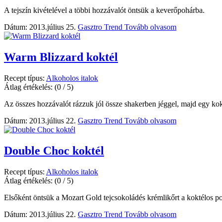
A tejszín kivételével a többi hozzávalót öntsük a keverőpohárba.
Dátum: 2013.július 25.
Gasztro Trend
Tovább olvasom
Warm Blizzard koktél
Recept típus:
Alkoholos italok
Átlag értékelés:
(0 / 5)
Az összes hozzávalót rázzuk jól össze shakerben jéggel, majd egy kokt
Dátum: 2013.július 22.
Gasztro Trend
Tovább olvasom
Double Choc koktél
Recept típus:
Alkoholos italok
Átlag értékelés:
(0 / 5)
Elsőként öntsük a Mozart Gold tejcsokoládés krémlikőrt a koktélos p
Dátum: 2013.július 22.
Gasztro Trend
Tovább olvasom