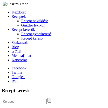
Kezdőlap
Receptek
Recept beküldése
Gasztro lexikon
Recept keresők
Recept gyorskereső
Recept kereső
Szakácsok
Blog
GYIK
Médiaajánlat
Kapcsolat
Facebook
Twitter
Google+
RSS
Recept keresés