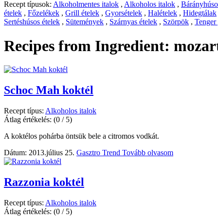
Recept típusok:
Alkoholmentes italok
,
Alkoholos italok
,
Bárányhúsos
ételek
,
Főzelékek
,
Grill ételek
,
Gyorsételek
,
Halételek
,
Hidegtálak
Sertéshúsos ételek
,
Sütemények
,
Szárnyas ételek
,
Szörpök
,
Tenger
Recipes from Ingredient:
mozart
Schoc Mah koktél
Recept típus:
Alkoholos italok
Átlag értékelés:
(0 / 5)
A koktélos pohárba öntsük bele a citromos vodkát.
Dátum: 2013.július 25.
Gasztro Trend
Tovább olvasom
Razzonia koktél
Recept típus:
Alkoholos italok
Átlag értékelés:
(0 / 5)