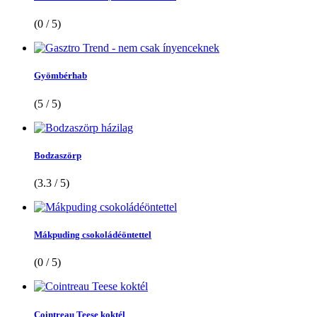
(0 / 5)
Gyömbérhab
(5 / 5)
Bodzaszörp
(3.3 / 5)
Mákpuding csokoládéöntettel
(0 / 5)
Cointreau Teese koktél