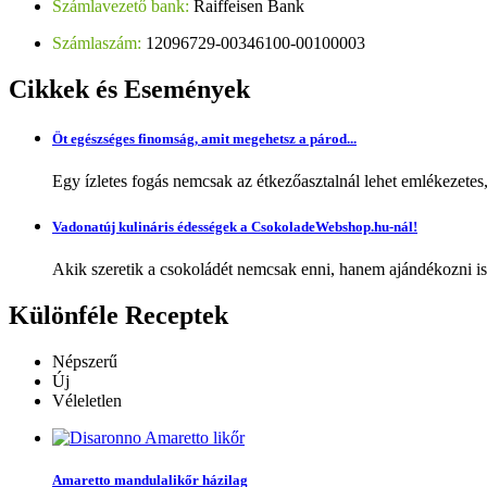
Számlavezető bank:
Raiffeisen Bank
Számlaszám:
12096729-00346100-00100003
Cikkek
és Események
Öt egészséges finomság, amit megehetsz a párod...
Egy ízletes fogás nemcsak az étkezőasztalnál lehet emlékezetes
Vadonatúj kulináris édességek a CsokoladeWebshop.hu-nál!
Akik szeretik a csokoládét nemcsak enni, hanem ajándékozni is,
Különféle
Receptek
Népszerű
Új
Véleletlen
Amaretto mandulalikőr házilag