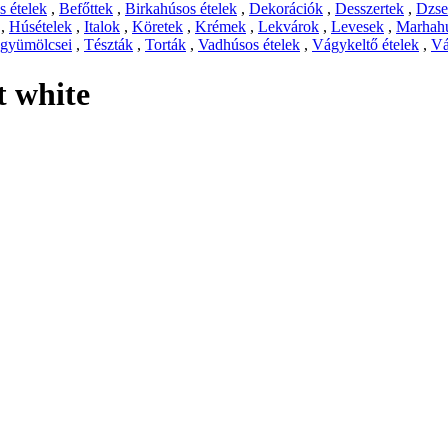
 ételek
,
Befőttek
,
Birkahúsos ételek
,
Dekorációk
,
Desszertek
,
Dzs
,
Húsételek
,
Italok
,
Köretek
,
Krémek
,
Lekvárok
,
Levesek
,
Marhahú
 gyümölcsei
,
Tészták
,
Torták
,
Vadhúsos ételek
,
Vágykeltő ételek
,
Vá
 white