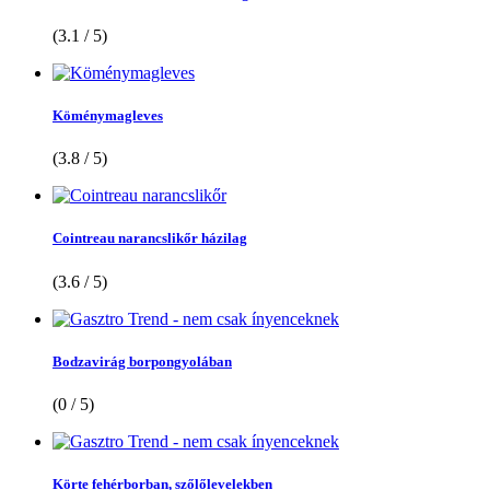
(3.1 / 5)
Köménymagleves
(3.8 / 5)
Cointreau narancslikőr házilag
(3.6 / 5)
Bodzavirág borpongyolában
(0 / 5)
Körte fehérborban, szőlőlevelekben