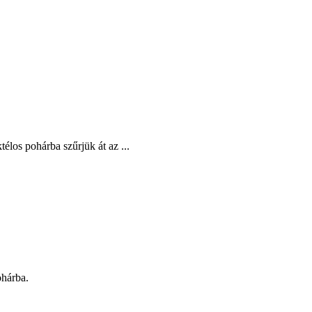
élos pohárba szűrjük át az ...
ohárba.