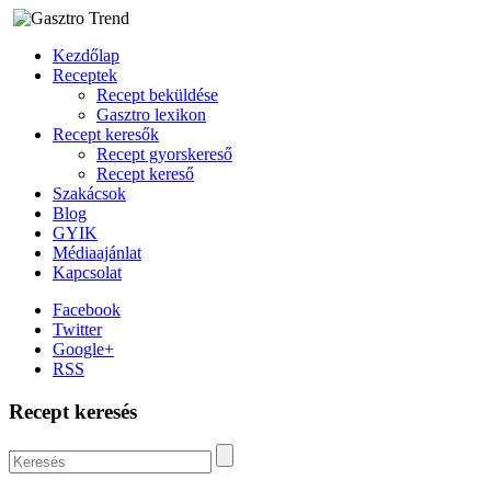
Kezdőlap
Receptek
Recept beküldése
Gasztro lexikon
Recept keresők
Recept gyorskereső
Recept kereső
Szakácsok
Blog
GYIK
Médiaajánlat
Kapcsolat
Facebook
Twitter
Google+
RSS
Recept keresés