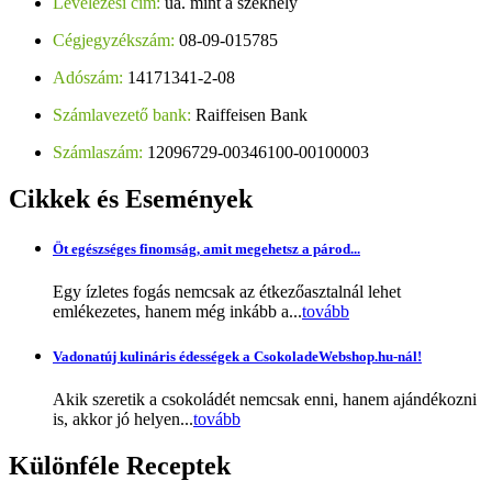
Levelezési cím:
ua. mint a székhely
Cégjegyzékszám:
08-09-015785
Adószám:
14171341-2-08
Számlavezető bank:
Raiffeisen Bank
Számlaszám:
12096729-00346100-00100003
Cikkek
és Események
Öt egészséges finomság, amit megehetsz a párod...
Egy ízletes fogás nemcsak az étkezőasztalnál lehet
emlékezetes, hanem még inkább a...
tovább
Vadonatúj kulináris édességek a CsokoladeWebshop.hu-nál!
Akik szeretik a csokoládét nemcsak enni, hanem ajándékozni
is, akkor jó helyen...
tovább
Különféle
Receptek