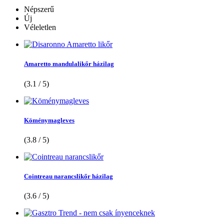
Népszerű
Új
Véleletlen
Amaretto mandulalikőr házilag
(3.1 / 5)
Köménymagleves
(3.8 / 5)
Cointreau narancslikőr házilag
(3.6 / 5)