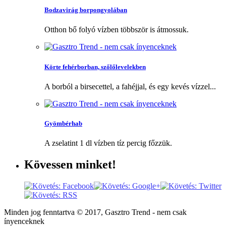
Bodzavirág borpongyolában
Otthon bő folyó vízben többször is átmossuk.
Körte fehérborban, szőlőlevelekben
A borból a birsecettel, a fahéjjal, és egy kevés vízzel...
Gyömbérhab
A zselatint 1 dl vízben tíz percig főzzük.
Kövessen
minket!
Minden jog fenntartva © 2017, Gasztro Trend - nem csak
ínyenceknek