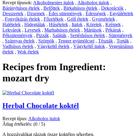
Recept típusok:
Alkoholmentes italok
,
Alkoholos italok
,
Bárányhúsos ételek
,
Befőttek
,
Birkahúsos ételek
,
Dekorációk
,
Desszertek
,
Dzsemek
,
Édes sütemények
,
Édességek
,
Egytálételek
,
Fogyókúrás ételek
,
Főzelékek
,
Grill ételek
,
Gyorsételek
,
Halételek
,
Hidegtálak
,
Húsételek
,
Italok
,
Köretek
,
Krémek
,
Lekvárok
,
Levesek
,
Marhahúsos ételek
,
Mártások
,
Pékáruk
,
Péksütemények
,
Pizzák
,
Saláták
,
Sertéshúsos ételek
,
Sütemények
,
Szárnyas ételek
,
Szörpök
,
Tenger gyümölcsei
,
Tészták
,
Torták
,
Vadhúsos ételek
,
Vágykeltő ételek
,
Vágykeltő italok
,
Vegetáriánus
ételek
,
Wok ételek
Recipes from Ingredient:
mozart dry
Herbal Chocolate koktél
Recept típus:
Alkoholos italok
Átlag értékelés:
(0 / 5)
A hozzávalókat rázzuk össze koktélos sékerben.