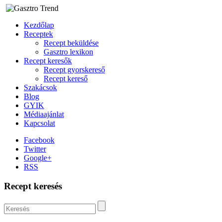
Kezdőlap
Receptek
Recept beküldése
Gasztro lexikon
Recept keresők
Recept gyorskereső
Recept kereső
Szakácsok
Blog
GYIK
Médiaajánlat
Kapcsolat
Facebook
Twitter
Google+
RSS
Recept keresés