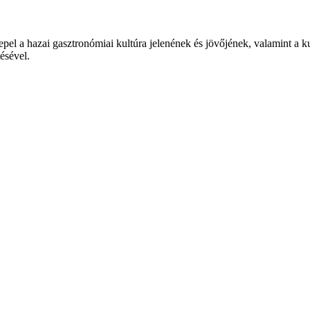
epel a hazai gasztronómiai kultúra jelenének és jövőjének, valamint a 
tésével.