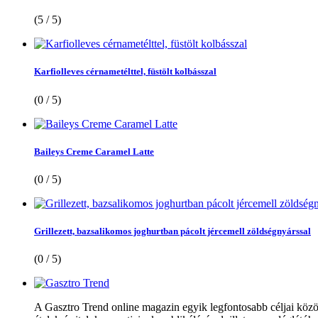
(5 / 5)
Karfiolleves cérnametélttel, füstölt kolbásszal
(0 / 5)
Baileys Creme Caramel Latte
(0 / 5)
Grillezett, bazsalikomos joghurtban pácolt jércemell zöldségnyárssal
(0 / 5)
A Gasztro Trend online magazin egyik legfontosabb céljai közöt