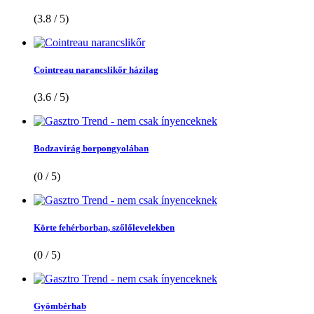
(3.8 / 5)
Cointreau narancslikőr házilag
(3.6 / 5)
Bodzavirág borpongyolában
(0 / 5)
Körte fehérborban, szőlőlevelekben
(0 / 5)
Gyömbérhab