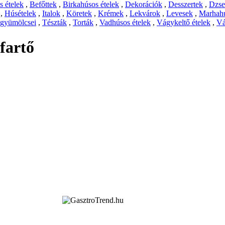
 ételek
,
Befőttek
,
Birkahúsos ételek
,
Dekorációk
,
Desszertek
,
Dzs
,
Húsételek
,
Italok
,
Köretek
,
Krémek
,
Lekvárok
,
Levesek
,
Marhahú
 gyümölcsei
,
Tészták
,
Torták
,
Vadhúsos ételek
,
Vágykeltő ételek
,
Vá
fartő