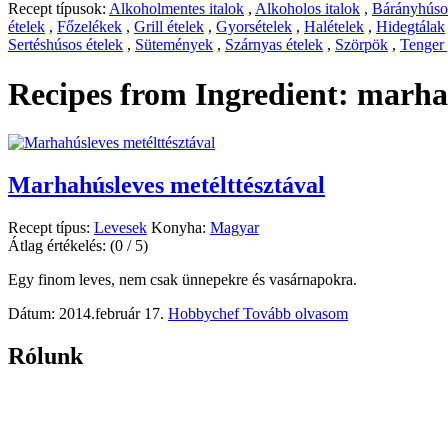
Recept típusok:
Alkoholmentes italok
,
Alkoholos italok
,
Bárányhúsos
ételek
,
Főzelékek
,
Grill ételek
,
Gyorsételek
,
Halételek
,
Hidegtálak
Sertéshúsos ételek
,
Sütemények
,
Szárnyas ételek
,
Szörpök
,
Tenger
Recipes from Ingredient:
marha
Marhahúsleves metélttésztával
Recept típus:
Levesek
Konyha:
Magyar
Átlag értékelés:
(0 / 5)
Egy finom leves, nem csak ünnepekre és vasárnapokra.
Dátum: 2014.február 17.
Hobbychef
Tovább olvasom
Rólunk