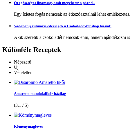
Öt egészséges finomság, amit megehetsz a párod...
Egy ízletes fogás nemcsak az étkezőasztalnál lehet emlékezetes
Vadonatúj kulináris édességek a CsokoladeWebshop.hu-nál!
Akik szeretik a csokoládét nemcsak enni, hanem ajándékozni is,
Különféle
Receptek
Népszerű
Új
Véleletlen
Amaretto mandulalikőr házilag
(3.1 / 5)
Köménymagleves