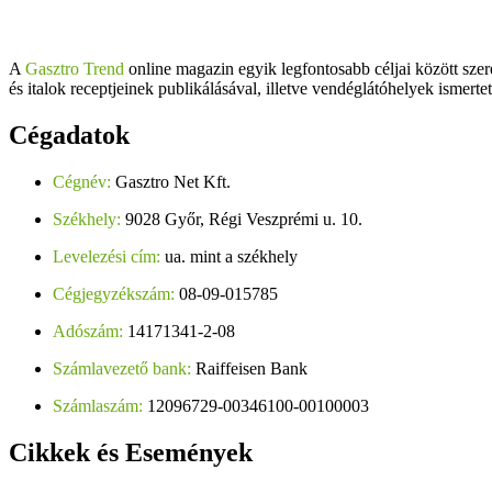
A
Gasztro Trend
online magazin egyik legfontosabb céljai között szer
és italok receptjeinek publikálásával, illetve vendéglátóhelyek ismerte
Cégadatok
Cégnév:
Gasztro Net Kft.
Székhely:
9028 Győr, Régi Veszprémi u. 10.
Levelezési cím:
ua. mint a székhely
Cégjegyzékszám:
08-09-015785
Adószám:
14171341-2-08
Számlavezető bank:
Raiffeisen Bank
Számlaszám:
12096729-00346100-00100003
Cikkek
és Események