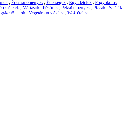
emek
,
Édes sütemények
,
Édességek
,
Egytálételek
,
Fogyókúrás
sos ételek
,
Mártások
,
Pékáruk
,
Péksütemények
,
Pizzák
,
Saláták
,
gykeltő italok
,
Vegetáriánus ételek
,
Wok ételek