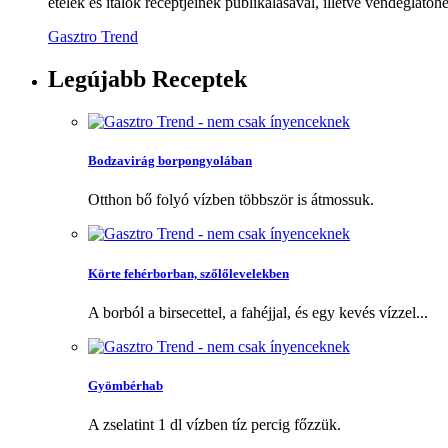
ételek és italok receptjeinek publikálásával, illetve vendéglátóhe
Gasztro Trend
Legújabb
Receptek
Bodzavirág borpongyolában
Otthon bő folyó vízben többször is átmossuk.
Körte fehérborban, szőlőlevelekben
A borból a birsecettel, a fahéjjal, és egy kevés vízzel...
Gyömbérhab
A zselatint 1 dl vízben tíz percig főzzük.