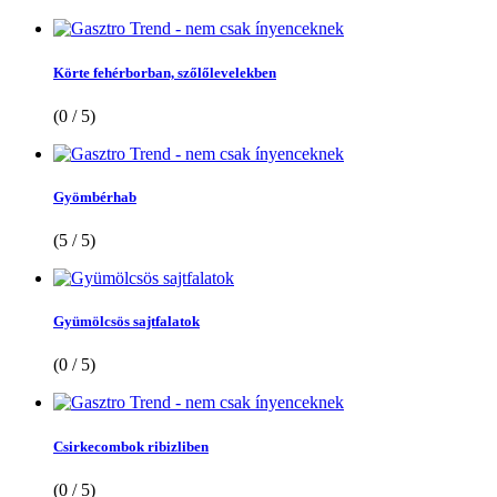
Körte fehérborban, szőlőlevelekben
(0 / 5)
Gyömbérhab
(5 / 5)
Gyümölcsös sajtfalatok
(0 / 5)
Csirkecombok ribizliben
(0 / 5)