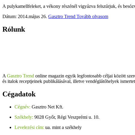
A pulykamellfeleket, a vékony részénél vigyázva felszúrjuk, és besózva
Dátum: 2014.május 26.
Gasztro Trend
Tovább olvasom
Rólunk
A
Gasztro Trend
online magazin egyik legfontosabb céljai között szer
és italok receptjeinek publikálásával, illetve vendéglátóhelyek ismerte
Cégadatok
Cégnév:
Gasztro Net Kft.
Székhely:
9028 Győr, Régi Veszprémi u. 10.
Levelezési cím:
ua. mint a székhely