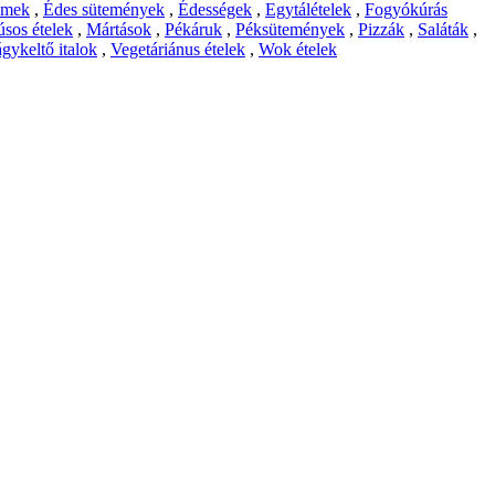
emek
,
Édes sütemények
,
Édességek
,
Egytálételek
,
Fogyókúrás
sos ételek
,
Mártások
,
Pékáruk
,
Péksütemények
,
Pizzák
,
Saláták
,
gykeltő italok
,
Vegetáriánus ételek
,
Wok ételek