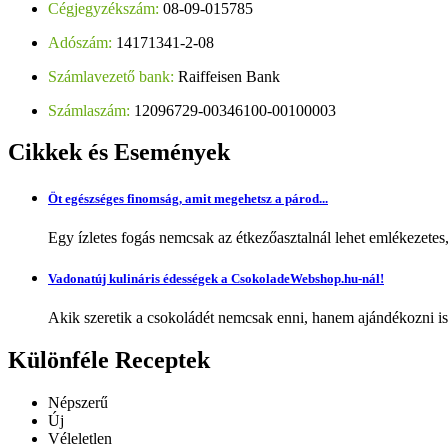
Cégjegyzékszám:
08-09-015785
Adószám:
14171341-2-08
Számlavezető bank:
Raiffeisen Bank
Számlaszám:
12096729-00346100-00100003
Cikkek
és Események
Öt egészséges finomság, amit megehetsz a párod...
Egy ízletes fogás nemcsak az étkezőasztalnál lehet emlékezetes
Vadonatúj kulináris édességek a CsokoladeWebshop.hu-nál!
Akik szeretik a csokoládét nemcsak enni, hanem ajándékozni is,
Különféle
Receptek
Népszerű
Új
Véleletlen