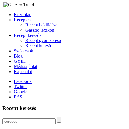
Kezdőlap
Receptek
Recept beküldése
Gasztro lexikon
Recept keresők
Recept gyorskereső
Recept kereső
Szakácsok
Blog
GYIK
Médiaajánlat
Kapcsolat
Facebook
Twitter
Google+
RSS
Recept keresés