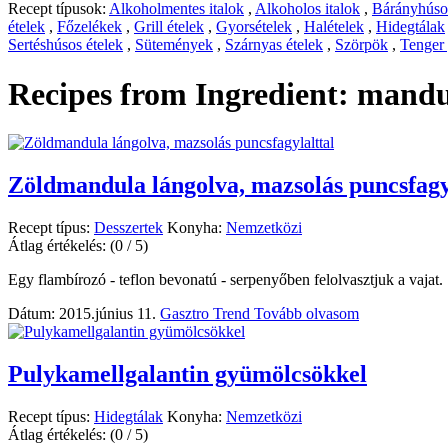
Recept típusok:
Alkoholmentes italok
,
Alkoholos italok
,
Bárányhúsos
ételek
,
Főzelékek
,
Grill ételek
,
Gyorsételek
,
Halételek
,
Hidegtálak
Sertéshúsos ételek
,
Sütemények
,
Szárnyas ételek
,
Szörpök
,
Tenger
Recipes from Ingredient:
mandu
Zöldmandula lángolva, mazsolás puncsfagy
Recept típus:
Desszertek
Konyha:
Nemzetközi
Átlag értékelés:
(0 / 5)
Egy flambírozó - teflon bevonatú - serpenyőben felolvasztjuk a vajat.
Dátum: 2015.június 11.
Gasztro Trend
Tovább olvasom
Pulykamellgalantin gyümölcsökkel
Recept típus:
Hidegtálak
Konyha:
Nemzetközi
Átlag értékelés:
(0 / 5)