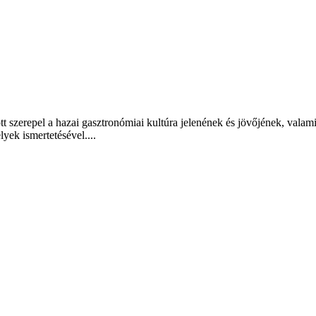
t szerepel a hazai gasztronómiai kultúra jelenének és jövőjének, valam
lyek ismertetésével....