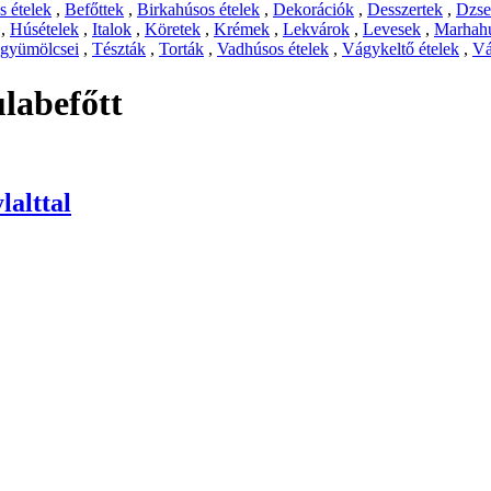
 ételek
,
Befőttek
,
Birkahúsos ételek
,
Dekorációk
,
Desszertek
,
Dzs
,
Húsételek
,
Italok
,
Köretek
,
Krémek
,
Lekvárok
,
Levesek
,
Marhahú
 gyümölcsei
,
Tészták
,
Torták
,
Vadhúsos ételek
,
Vágykeltő ételek
,
Vá
labefőtt
lalttal