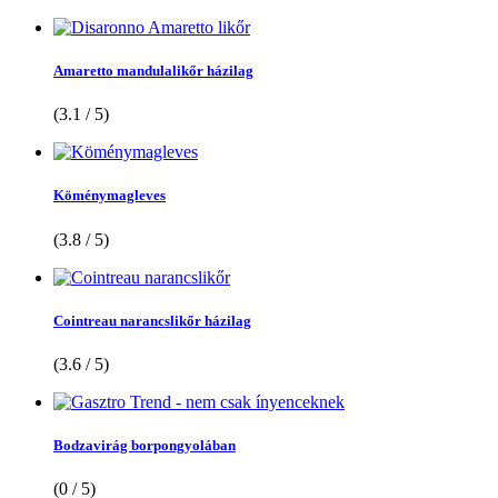
Amaretto mandulalikőr házilag
(3.1 / 5)
Köménymagleves
(3.8 / 5)
Cointreau narancslikőr házilag
(3.6 / 5)
Bodzavirág borpongyolában
(0 / 5)