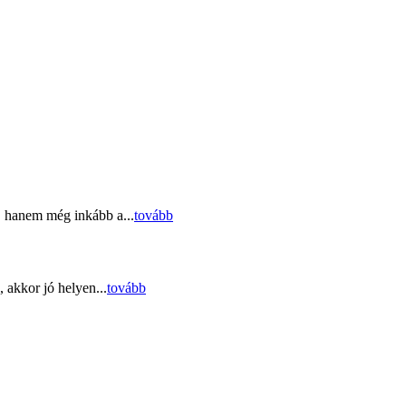
, hanem még inkább a...
tovább
 akkor jó helyen...
tovább