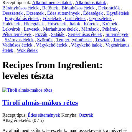
Recept típusok:
Alkoholmentes italok
,
Alkoholos italok
,
Bárányhúsos ételek
,
Befőttek
,
Birkahúsos ételek
,
Dekorációk
,
Desszertek
,
Dzsemek
,
Édes sütemények
,
Édességek
,
Egytálételek
,
Fogyókúrás ételek
,
Főzelékek
,
Grill ételek
,
Gyorsételek
,
Halételek
,
Hidegtálak
,
Húsételek
,
Italok
,
Köretek
,
Krémek
,
Lekvárok
,
Levesek
,
Marhahúsos ételek
,
Mártások
,
Pékáruk
,
Péksütemények
,
Pizzák
,
Saláták
,
Sertéshúsos ételek
,
Sütemények
,
Szárnyas ételek
,
Szörpök
,
Tenger gyümölcsei
,
Tészták
,
Torták
,
Vadhúsos ételek
,
Vágykeltő ételek
,
Vágykeltő italok
,
Vegetáriánus
ételek
,
Wok ételek
Recipes from Ingredient:
leveles tészta
Tiroli almás-mákos rétes
Recept típus:
Édes sütemények
Konyha:
Osztrák
Átlag értékelés:
(0 / 5)
Az almát megtisztítjuk, lereszeljük, majd összekeverjük a mézzel és