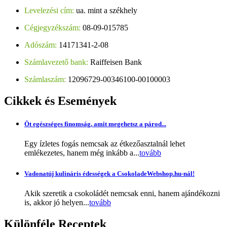
Levelezési cím:
ua. mint a székhely
Cégjegyzékszám:
08-09-015785
Adószám:
14171341-2-08
Számlavezető bank:
Raiffeisen Bank
Számlaszám:
12096729-00346100-00100003
Cikkek
és Események
Öt egészséges finomság, amit megehetsz a párod...
Egy ízletes fogás nemcsak az étkezőasztalnál lehet
emlékezetes, hanem még inkább a...
tovább
Vadonatúj kulináris édességek a CsokoladeWebshop.hu-nál!
Akik szeretik a csokoládét nemcsak enni, hanem ajándékozni
is, akkor jó helyen...
tovább
Különféle
Receptek