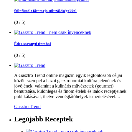
Sült füstölt-főtt tarja sült zöldségekkel
(0 / 5)
Édes-savanyú tintahal
(0 / 5)
A Gasztro Trend online magazin egyik legfontosabb céljai
között szerepel a hazai gasztronómiai kultúra jelenének és
jövőjének, valamint a kulináris művészetek (gourmet)
bemutatása, különleges és finom ételek és italok receptjeinek
publikálásával, illetve vendéglátóhelyek ismertetésével....
Gasztro Trend
Legújabb
Receptek