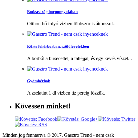
Bodzavirág borpongyolában
Otthon bő folyó vízben többször is átmossuk.
Körte fehérborban, szőlőlevelekben
A borból a birsecettel, a fahéjjal, és egy kevés vízzel...
Gyömbérhab
A zselatint 1 dl vízben tíz percig főzzük.
Kövessen
minket!
Minden jog fenntartva © 2017, Gasztro Trend - nem csak