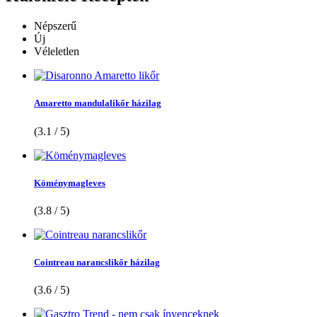
Népszerű
Új
Véleletlen
Amaretto mandulalikőr házilag
(3.1 / 5)
Köménymagleves
(3.8 / 5)
Cointreau narancslikőr házilag
(3.6 / 5)