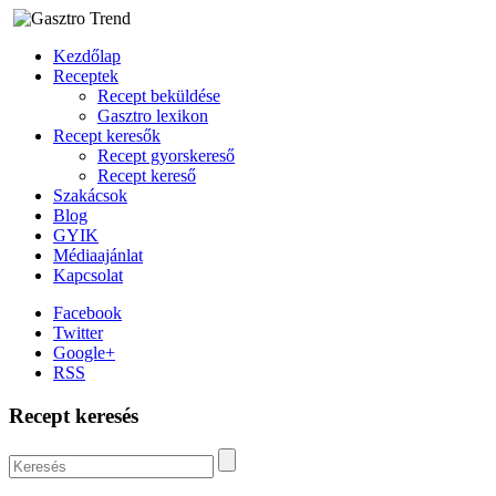
Kezdőlap
Receptek
Recept beküldése
Gasztro lexikon
Recept keresők
Recept gyorskereső
Recept kereső
Szakácsok
Blog
GYIK
Médiaajánlat
Kapcsolat
Facebook
Twitter
Google+
RSS
Recept keresés