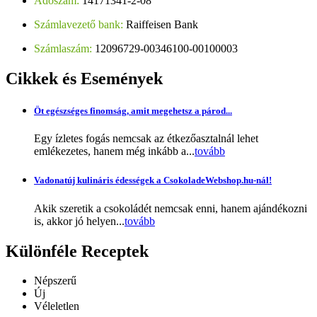
Adószám:
14171341-2-08
Számlavezető bank:
Raiffeisen Bank
Számlaszám:
12096729-00346100-00100003
Cikkek
és Események
Öt egészséges finomság, amit megehetsz a párod...
Egy ízletes fogás nemcsak az étkezőasztalnál lehet
emlékezetes, hanem még inkább a...
tovább
Vadonatúj kulináris édességek a CsokoladeWebshop.hu-nál!
Akik szeretik a csokoládét nemcsak enni, hanem ajándékozni
is, akkor jó helyen...
tovább
Különféle
Receptek
Népszerű
Új
Véleletlen