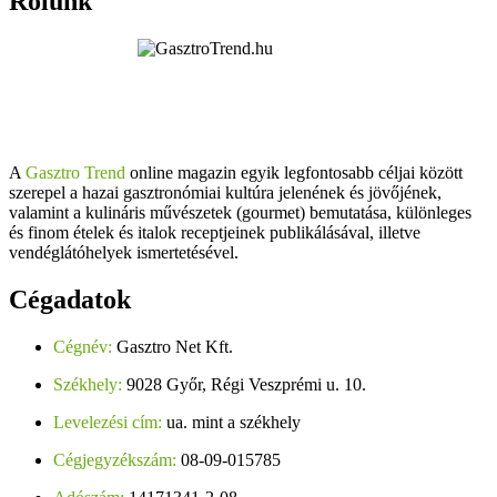
Rólunk
A
Gasztro Trend
online magazin egyik legfontosabb céljai között
szerepel a hazai gasztronómiai kultúra jelenének és jövőjének,
valamint a kulináris művészetek (gourmet) bemutatása, különleges
és finom ételek és italok receptjeinek publikálásával, illetve
vendéglátóhelyek ismertetésével.
Cégadatok
Cégnév:
Gasztro Net Kft.
Székhely:
9028 Győr, Régi Veszprémi u. 10.
Levelezési cím:
ua. mint a székhely
Cégjegyzékszám:
08-09-015785