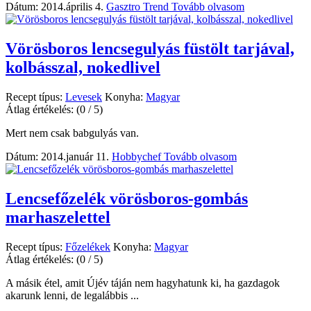
Dátum: 2014.április 4.
Gasztro Trend
Tovább olvasom
Vörösboros lencsegulyás füstölt tarjával,
kolbásszal, nokedlivel
Recept típus:
Levesek
Konyha:
Magyar
Átlag értékelés:
(0 / 5)
Mert nem csak babgulyás van.
Dátum: 2014.január 11.
Hobbychef
Tovább olvasom
Lencsefőzelék vörösboros-gombás
marhaszelettel
Recept típus:
Főzelékek
Konyha:
Magyar
Átlag értékelés:
(0 / 5)
A másik étel, amit Újév táján nem hagyhatunk ki, ha gazdagok
akarunk lenni, de legalábbis ...