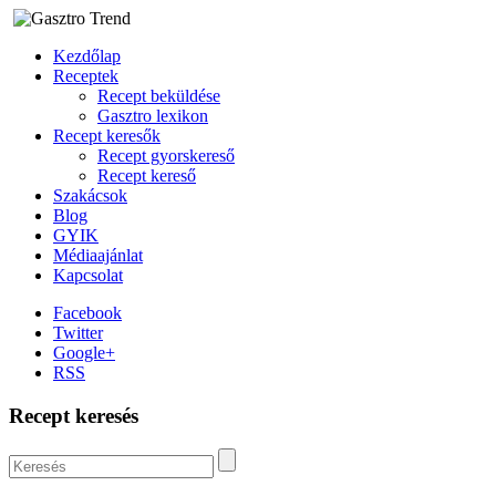
Kezdőlap
Receptek
Recept beküldése
Gasztro lexikon
Recept keresők
Recept gyorskereső
Recept kereső
Szakácsok
Blog
GYIK
Médiaajánlat
Kapcsolat
Facebook
Twitter
Google+
RSS
Recept keresés