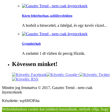
Körte fehérborban, szőlőlevelekben
A borból a birsecettel, a fahéjjal, és egy kevés vízzel...
Gyömbérhab
A zselatint 1 dl vízben tíz percig főzzük.
Kövessen
minket!
Minden jog fenntartva © 2017, Gasztro Trend - nem csak
ínyenceknek
Készítette: wpSHOP.hu
Weboldalunkon cookie-kat (sütiket) használunk, melyek célja, hogy