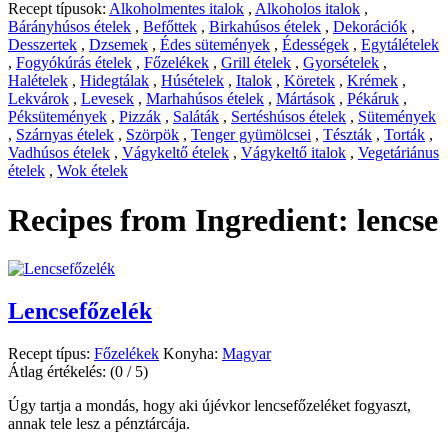
Recept típusok:
Alkoholmentes italok
,
Alkoholos italok
,
Bárányhúsos ételek
,
Befőttek
,
Birkahúsos ételek
,
Dekorációk
,
Desszertek
,
Dzsemek
,
Édes sütemények
,
Édességek
,
Egytálételek
,
Fogyókúrás ételek
,
Főzelékek
,
Grill ételek
,
Gyorsételek
,
Halételek
,
Hidegtálak
,
Húsételek
,
Italok
,
Köretek
,
Krémek
,
Lekvárok
,
Levesek
,
Marhahúsos ételek
,
Mártások
,
Pékáruk
,
Péksütemények
,
Pizzák
,
Saláták
,
Sertéshúsos ételek
,
Sütemények
,
Szárnyas ételek
,
Szörpök
,
Tenger gyümölcsei
,
Tészták
,
Torták
,
Vadhúsos ételek
,
Vágykeltő ételek
,
Vágykeltő italok
,
Vegetáriánus
ételek
,
Wok ételek
Recipes from Ingredient:
lencse
Lencsefőzelék
Recept típus:
Főzelékek
Konyha:
Magyar
Átlag értékelés:
(0 / 5)
Úgy tartja a mondás, hogy aki újévkor lencsefőzeléket fogyaszt,
annak tele lesz a pénztárcája.