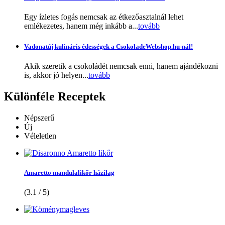
Egy ízletes fogás nemcsak az étkezőasztalnál lehet
emlékezetes, hanem még inkább a...
tovább
Vadonatúj kulináris édességek a CsokoladeWebshop.hu-nál!
Akik szeretik a csokoládét nemcsak enni, hanem ajándékozni
is, akkor jó helyen...
tovább
Különféle
Receptek
Népszerű
Új
Véleletlen
Amaretto mandulalikőr házilag
(3.1 / 5)