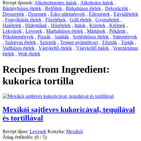
Recept típusok:
Alkoholmentes italok
,
Alkoholos italok
,
Bárányhúsos ételek
,
Befőttek
,
Birkahúsos ételek
,
Dekorációk
,
Desszertek
,
Dzsemek
,
Édes sütemények
,
Édességek
,
Egytálételek
,
Fogyókúrás ételek
,
Főzelékek
,
Grill ételek
,
Gyorsételek
,
Halételek
,
Hidegtálak
,
Húsételek
,
Italok
,
Köretek
,
Krémek
,
Lekvárok
,
Levesek
,
Marhahúsos ételek
,
Mártások
,
Pékáruk
,
Péksütemények
,
Pizzák
,
Saláták
,
Sertéshúsos ételek
,
Sütemények
,
Szárnyas ételek
,
Szörpök
,
Tenger gyümölcsei
,
Tészták
,
Torták
,
Vadhúsos ételek
,
Vágykeltő ételek
,
Vágykeltő italok
,
Vegetáriánus
ételek
,
Wok ételek
Recipes from Ingredient:
kukorica tortilla
Mexikói sajtleves kukoricával, tequilával
és tortillával
Recept típus:
Levesek
Konyha:
Mexikói
Átlag értékelés:
(0 / 5)