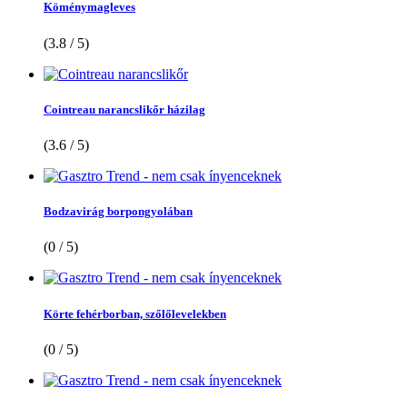
Köménymagleves
(3.8 / 5)
Cointreau narancslikőr házilag
(3.6 / 5)
Bodzavirág borpongyolában
(0 / 5)
Körte fehérborban, szőlőlevelekben
(0 / 5)