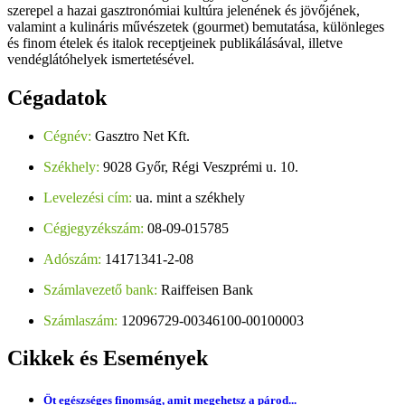
szerepel a hazai gasztronómiai kultúra jelenének és jövőjének,
valamint a kulináris művészetek (gourmet) bemutatása, különleges
és finom ételek és italok receptjeinek publikálásával, illetve
vendéglátóhelyek ismertetésével.
Cégadatok
Cégnév:
Gasztro Net Kft.
Székhely:
9028 Győr, Régi Veszprémi u. 10.
Levelezési cím:
ua. mint a székhely
Cégjegyzékszám:
08-09-015785
Adószám:
14171341-2-08
Számlavezető bank:
Raiffeisen Bank
Számlaszám:
12096729-00346100-00100003
Cikkek
és Események
Öt egészséges finomság, amit megehetsz a párod...