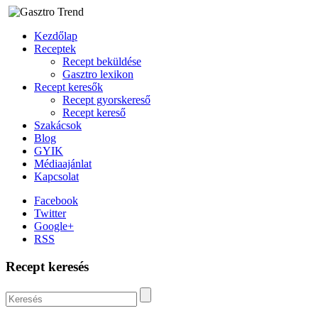
Kezdőlap
Receptek
Recept beküldése
Gasztro lexikon
Recept keresők
Recept gyorskereső
Recept kereső
Szakácsok
Blog
GYIK
Médiaajánlat
Kapcsolat
Facebook
Twitter
Google+
RSS
Recept keresés