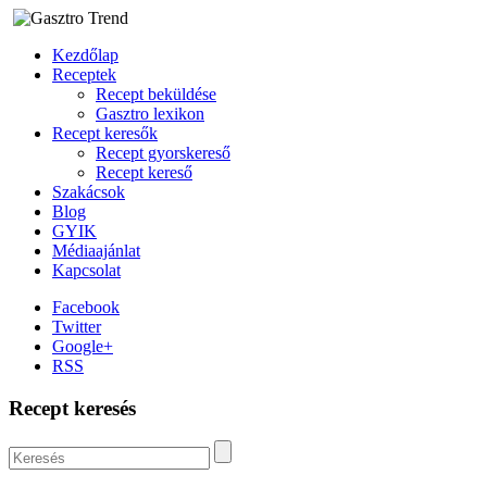
Kezdőlap
Receptek
Recept beküldése
Gasztro lexikon
Recept keresők
Recept gyorskereső
Recept kereső
Szakácsok
Blog
GYIK
Médiaajánlat
Kapcsolat
Facebook
Twitter
Google+
RSS
Recept keresés