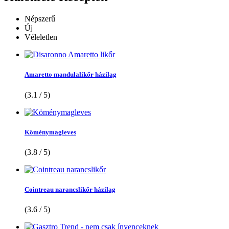
Népszerű
Új
Véleletlen
Amaretto mandulalikőr házilag
(3.1 / 5)
Köménymagleves
(3.8 / 5)
Cointreau narancslikőr házilag
(3.6 / 5)