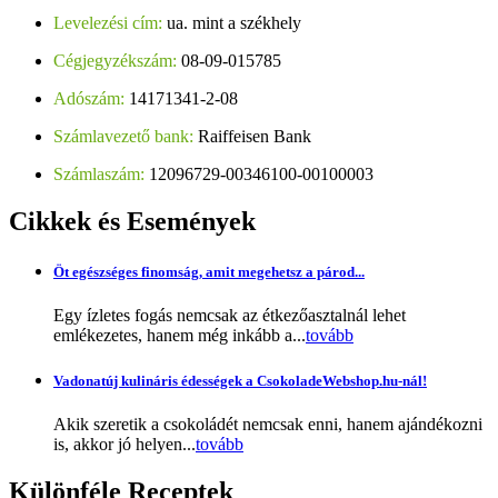
Levelezési cím:
ua. mint a székhely
Cégjegyzékszám:
08-09-015785
Adószám:
14171341-2-08
Számlavezető bank:
Raiffeisen Bank
Számlaszám:
12096729-00346100-00100003
Cikkek
és Események
Öt egészséges finomság, amit megehetsz a párod...
Egy ízletes fogás nemcsak az étkezőasztalnál lehet
emlékezetes, hanem még inkább a...
tovább
Vadonatúj kulináris édességek a CsokoladeWebshop.hu-nál!
Akik szeretik a csokoládét nemcsak enni, hanem ajándékozni
is, akkor jó helyen...
tovább
Különféle
Receptek