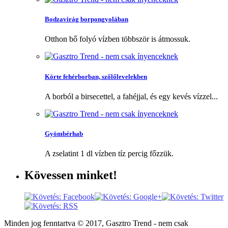
Bodzavirág borpongyolában
Otthon bő folyó vízben többször is átmossuk.
Körte fehérborban, szőlőlevelekben
A borból a birsecettel, a fahéjjal, és egy kevés vízzel...
Gyömbérhab
A zselatint 1 dl vízben tíz percig főzzük.
Kövessen
minket!
Minden jog fenntartva © 2017, Gasztro Trend - nem csak