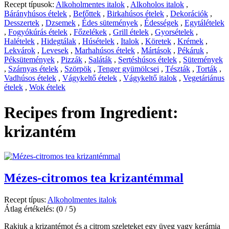
Recept típusok:
Alkoholmentes italok
,
Alkoholos italok
,
Bárányhúsos ételek
,
Befőttek
,
Birkahúsos ételek
,
Dekorációk
,
Desszertek
,
Dzsemek
,
Édes sütemények
,
Édességek
,
Egytálételek
,
Fogyókúrás ételek
,
Főzelékek
,
Grill ételek
,
Gyorsételek
,
Halételek
,
Hidegtálak
,
Húsételek
,
Italok
,
Köretek
,
Krémek
,
Lekvárok
,
Levesek
,
Marhahúsos ételek
,
Mártások
,
Pékáruk
,
Péksütemények
,
Pizzák
,
Saláták
,
Sertéshúsos ételek
,
Sütemények
,
Szárnyas ételek
,
Szörpök
,
Tenger gyümölcsei
,
Tészták
,
Torták
,
Vadhúsos ételek
,
Vágykeltő ételek
,
Vágykeltő italok
,
Vegetáriánus
ételek
,
Wok ételek
Recipes from Ingredient:
krizantém
Mézes-citromos tea krizantémmal
Recept típus:
Alkoholmentes italok
Átlag értékelés:
(0 / 5)
Rakjuk a krizantémot és a citrom szeleteket egy üveg vagy kerámia