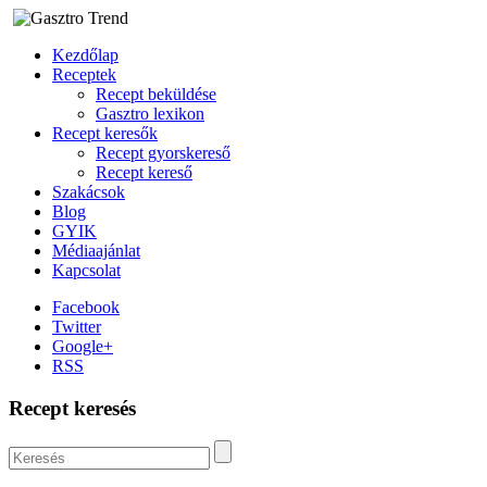
Kezdőlap
Receptek
Recept beküldése
Gasztro lexikon
Recept keresők
Recept gyorskereső
Recept kereső
Szakácsok
Blog
GYIK
Médiaajánlat
Kapcsolat
Facebook
Twitter
Google+
RSS
Recept keresés