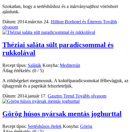
Szokatlan, hogy a sertéshúshoz és a márványsajthoz vörösbort
ajánlunk.
Dátum: 2014.március 24.
Hilltop Borhotel és Étterem
Tovább
olvasom
Théziai saláta sült paradicsommal és
rukkolával
Recept típus:
Saláták
Konyha:
Mediterrán
Átlag értékelés:
(0 / 5)
A zöldségeket megmossuk. A koktélparadicsomokat félbevágjuk, az
újhagymát és a paprikát felszeleteljük.
Dátum: 2014.január 17.
Gasztro Trend
Tovább olvasom
Görög húsos nyársak mentás joghurttal
Recept típus:
Sertéshúsos ételek
Konyha:
Görög
Átlag értékelés:
(0 / 5)