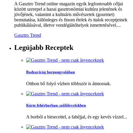
A Gasztro Trend online magazin egyik legfontosabb céljai
között szerepel a hazai gasztronómiai kultúra jelenének és
jövőjének, valamint a kulináris művészetek (gourmet)
bemutatása, különleges és finom ételek és italok receptjeinek
publikálásával, illetve vendéglátóhelyek ismertetésével....
Gasztro Trend
Legújabb
Receptek
Bodzavirág borpongyolában
Otthon bő folyó vízben többször is átmossuk.
Körte fehérborban, szőlőlevelekben
A borból a birsecettel, a fahéjjal, és egy kevés vízzel...