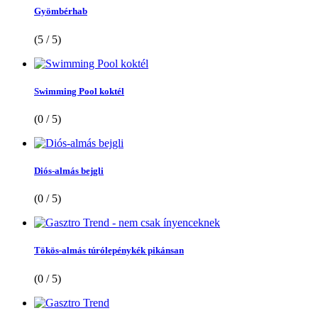
Gyömbérhab
(5 / 5)
Swimming Pool koktél
(0 / 5)
Diós-almás bejgli
(0 / 5)
Tökös-almás túrólepénykék pikánsan
(0 / 5)