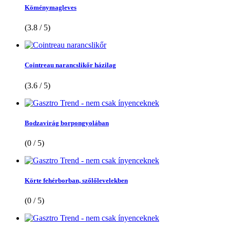
Köménymagleves
(3.8 / 5)
Cointreau narancslikőr házilag
(3.6 / 5)
Bodzavirág borpongyolában
(0 / 5)
Körte fehérborban, szőlőlevelekben
(0 / 5)