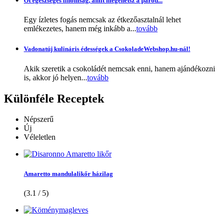
Öt egészséges finomság, amit megehetsz a párod...
Egy ízletes fogás nemcsak az étkezőasztalnál lehet
emlékezetes, hanem még inkább a...
tovább
Vadonatúj kulináris édességek a CsokoladeWebshop.hu-nál!
Akik szeretik a csokoládét nemcsak enni, hanem ajándékozni
is, akkor jó helyen...
tovább
Különféle
Receptek
Népszerű
Új
Véleletlen
Amaretto mandulalikőr házilag
(3.1 / 5)