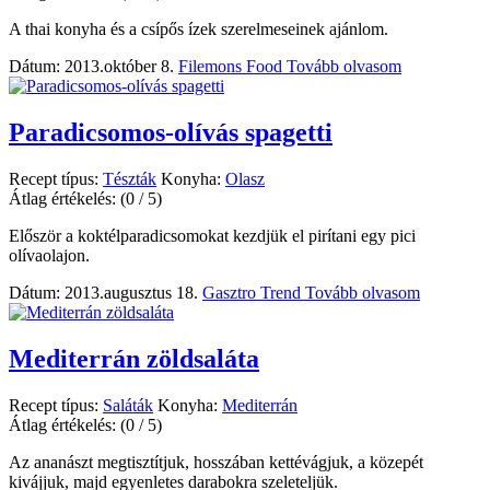
A thai konyha és a csípős ízek szerelmeseinek ajánlom.
Dátum: 2013.október 8.
Filemons Food
Tovább olvasom
Paradicsomos-olívás spagetti
Recept típus:
Tészták
Konyha:
Olasz
Átlag értékelés:
(0 / 5)
Először a koktélparadicsomokat kezdjük el pirítani egy pici
olívaolajon.
Dátum: 2013.augusztus 18.
Gasztro Trend
Tovább olvasom
Mediterrán zöldsaláta
Recept típus:
Saláták
Konyha:
Mediterrán
Átlag értékelés:
(0 / 5)
Az ananászt megtisztítjuk, hosszában kettévágjuk, a közepét
kivájjuk, majd egyenletes darabokra szeleteljük.