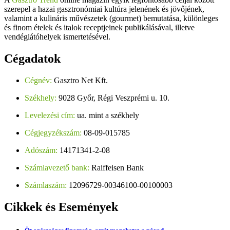
szerepel a hazai gasztronómiai kultúra jelenének és jövőjének,
valamint a kulináris művészetek (gourmet) bemutatása, különleges
és finom ételek és italok receptjeinek publikálásával, illetve
vendéglátóhelyek ismertetésével.
Cégadatok
Cégnév:
Gasztro Net Kft.
Székhely:
9028 Győr, Régi Veszprémi u. 10.
Levelezési cím:
ua. mint a székhely
Cégjegyzékszám:
08-09-015785
Adószám:
14171341-2-08
Számlavezető bank:
Raiffeisen Bank
Számlaszám:
12096729-00346100-00100003
Cikkek
és Események