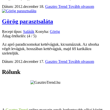
Dátum: 2012.december 18.
Gasztro Trend
Tovább olvasom
Görög parasztsaláta
Recept típus:
Saláták
Konyha:
Görög
Átlag értékelés:
(4 / 5)
Az apró paradicsomokat kettévágjuk, kicsumázzuk. Az uborka
végét levágjuk, hosszában kettévágjuk, majd fél karikákra
szeleteljük.
Dátum: 2012.december 17.
Gasztro Trend
Tovább olvasom
Rólunk
A
Gasztro Trend
online magazin egyik legfontosabb céljai között