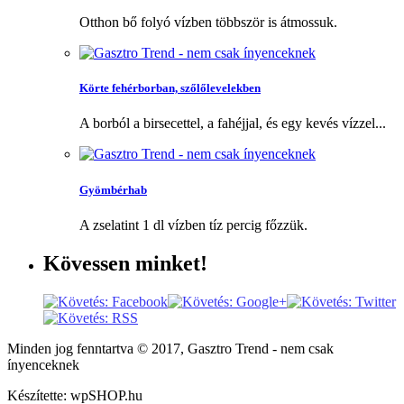
Otthon bő folyó vízben többször is átmossuk.
Körte fehérborban, szőlőlevelekben
A borból a birsecettel, a fahéjjal, és egy kevés vízzel...
Gyömbérhab
A zselatint 1 dl vízben tíz percig főzzük.
Kövessen
minket!
Minden jog fenntartva © 2017, Gasztro Trend - nem csak
ínyenceknek
Készítette: wpSHOP.hu