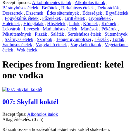
Recept típusok:
Alkoholmentes italok
,
Alkoholos italok
,
Bárányhúsos ételek
,
Befőttek
,
Birkahúsos ételek
,
Dekorációk
,
Desszertek
,
Dzsemek
,
Édes sütemények
,
Édességek
,
Egytálételek
,
Fogyókúrás ételek
,
Főzelékek
,
Grill ételek
,
Gyorsételek
,
Halételek
,
Hidegtálak
,
Húsételek
,
Italok
,
Köretek
,
Krémek
,
Lekvárok
,
Levesek
,
Marhahúsos ételek
,
Mártások
,
Pékáruk
,
Péksütemények
,
Pizzák
,
Saláták
,
Sertéshúsos ételek
,
Sütemények
,
Szárnyas ételek
,
Szörpök
,
Tenger gyümölcsei
,
Tészták
,
Torták
,
Vadhúsos ételek
,
Vágykeltő ételek
,
Vágykeltő italok
,
Vegetáriánus
ételek
,
Wok ételek
Recipes from Ingredient:
ketel
one vodka
007: Skyfall koktél
Recept típus:
Alkoholos italok
Átlag értékelés:
(0 / 5)
Rázzuk össze a hozzávalókat jéggel egy koktél shakerben.