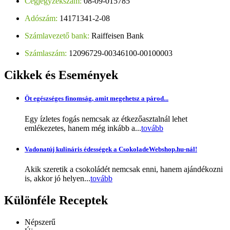
Cégjegyzékszám:
08-09-015785
Adószám:
14171341-2-08
Számlavezető bank:
Raiffeisen Bank
Számlaszám:
12096729-00346100-00100003
Cikkek
és Események
Öt egészséges finomság, amit megehetsz a párod...
Egy ízletes fogás nemcsak az étkezőasztalnál lehet
emlékezetes, hanem még inkább a...
tovább
Vadonatúj kulináris édességek a CsokoladeWebshop.hu-nál!
Akik szeretik a csokoládét nemcsak enni, hanem ajándékozni
is, akkor jó helyen...
tovább
Különféle
Receptek
Népszerű