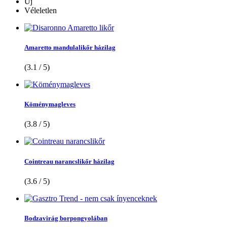
Új
Véleletlen
Amaretto mandulalikőr házilag
(3.1 / 5)
Köménymagleves
(3.8 / 5)
Cointreau narancslikőr házilag
(3.6 / 5)
Bodzavirág borpongyolában