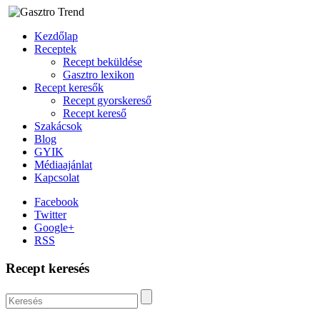
Kezdőlap
Receptek
Recept beküldése
Gasztro lexikon
Recept keresők
Recept gyorskereső
Recept kereső
Szakácsok
Blog
GYIK
Médiaajánlat
Kapcsolat
Facebook
Twitter
Google+
RSS
Recept keresés