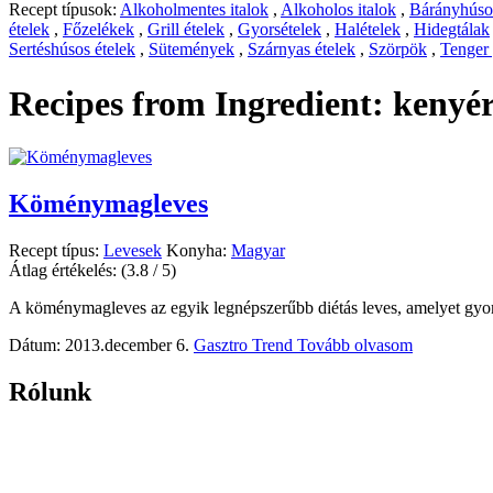
Recept típusok:
Alkoholmentes italok
,
Alkoholos italok
,
Bárányhúsos
ételek
,
Főzelékek
,
Grill ételek
,
Gyorsételek
,
Halételek
,
Hidegtálak
Sertéshúsos ételek
,
Sütemények
,
Szárnyas ételek
,
Szörpök
,
Tenger
Recipes from Ingredient:
kenyé
Köménymagleves
Recept típus:
Levesek
Konyha:
Magyar
Átlag értékelés:
(3.8 / 5)
A köménymagleves az egyik legnépszerűbb diétás leves, amelyet gy
Dátum: 2013.december 6.
Gasztro Trend
Tovább olvasom
Rólunk