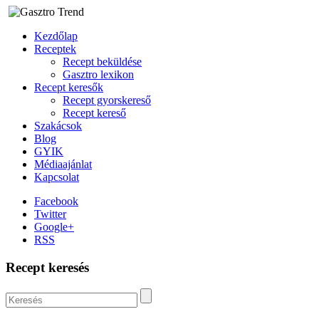
Kezdőlap
Receptek
Recept beküldése
Gasztro lexikon
Recept keresők
Recept gyorskereső
Recept kereső
Szakácsok
Blog
GYIK
Médiaajánlat
Kapcsolat
Facebook
Twitter
Google+
RSS
Recept keresés