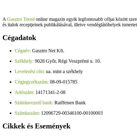
A
Gasztro Trend
online magazin egyik legfontosabb céljai között szer
és italok receptjeinek publikálásával, illetve vendéglátóhelyek ismerte
Cégadatok
Cégnév:
Gasztro Net Kft.
Székhely:
9028 Győr, Régi Veszprémi u. 10.
Levelezési cím:
ua. mint a székhely
Cégjegyzékszám:
08-09-015785
Adószám:
14171341-2-08
Számlavezető bank:
Raiffeisen Bank
Számlaszám:
12096729-00346100-00100003
Cikkek
és Események