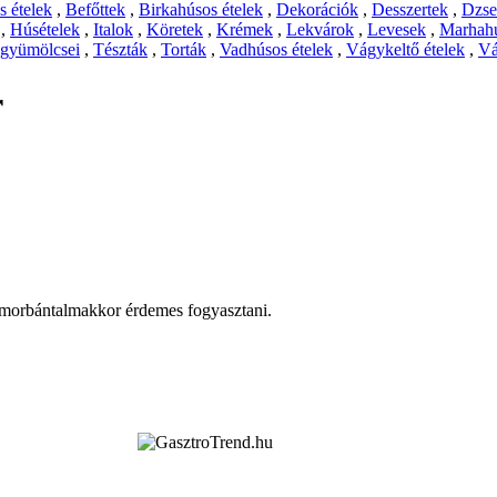
 ételek
,
Befőttek
,
Birkahúsos ételek
,
Dekorációk
,
Desszertek
,
Dzs
,
Húsételek
,
Italok
,
Köretek
,
Krémek
,
Lekvárok
,
Levesek
,
Marhahú
 gyümölcsei
,
Tészták
,
Torták
,
Vadhúsos ételek
,
Vágykeltő ételek
,
Vá
r
omorbántalmakkor érdemes fogyasztani.