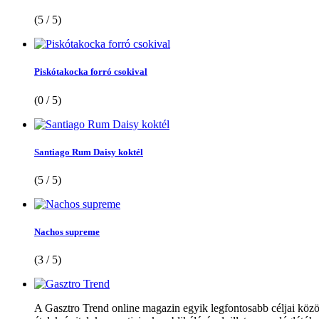
(5 / 5)
Piskótakocka forró csokival
(0 / 5)
Santiago Rum Daisy koktél
(5 / 5)
Nachos supreme
(3 / 5)
A Gasztro Trend online magazin egyik legfontosabb céljai közöt