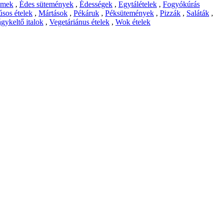
emek
,
Édes sütemények
,
Édességek
,
Egytálételek
,
Fogyókúrás
sos ételek
,
Mártások
,
Pékáruk
,
Péksütemények
,
Pizzák
,
Saláták
,
gykeltő italok
,
Vegetáriánus ételek
,
Wok ételek