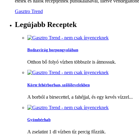
ételek és italok receptjeinek publikálásával, illetve vendéglátóhe
Gasztro Trend
Legújabb
Receptek
Bodzavirág borpongyolában
Otthon bő folyó vízben többször is átmossuk.
Körte fehérborban, szőlőlevelekben
A borból a birsecettel, a fahéjjal, és egy kevés vízzel...
Gyömbérhab
A zselatint 1 dl vízben tíz percig főzzük.