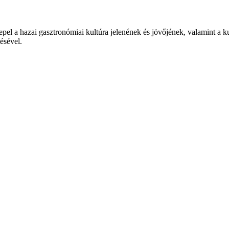
epel a hazai gasztronómiai kultúra jelenének és jövőjének, valamint a 
tésével.