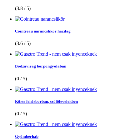
(3.8 / 5)
Cointreau narancslikőr házilag
(3.6 / 5)
Bodzavirág borpongyolában
(0 / 5)
Körte fehérborban, szőlőlevelekben
(0 / 5)
Gyömbérhab