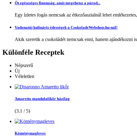
Öt egészséges finomság, amit megehetsz a párod...
Egy ízletes fogás nemcsak az étkezőasztalnál lehet emlékezetes
Vadonatúj kulináris édességek a CsokoladeWebshop.hu-nál!
Akik szeretik a csokoládét nemcsak enni, hanem ajándékozni is,
Különféle
Receptek
Népszerű
Új
Véleletlen
Amaretto mandulalikőr házilag
(3.1 / 5)
Köménymagleves