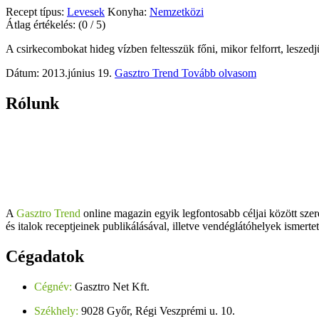
Recept típus:
Levesek
Konyha:
Nemzetközi
Átlag értékelés:
(0 / 5)
A csirkecombokat hideg vízben feltesszük főni, mikor felforrt, leszedj
Dátum: 2013.június 19.
Gasztro Trend
Tovább olvasom
Rólunk
A
Gasztro Trend
online magazin egyik legfontosabb céljai között szer
és italok receptjeinek publikálásával, illetve vendéglátóhelyek ismerte
Cégadatok
Cégnév:
Gasztro Net Kft.
Székhely:
9028 Győr, Régi Veszprémi u. 10.