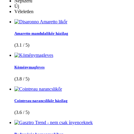
Népszerű
Új
Véleletlen
Amaretto mandulalikőr házilag
(3.1 / 5)
Köménymagleves
(3.8 / 5)
Cointreau narancslikőr házilag
(3.6 / 5)