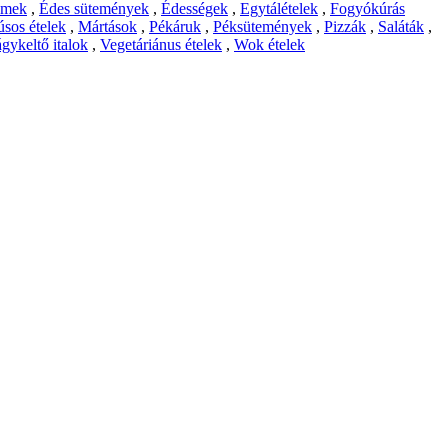
emek
,
Édes sütemények
,
Édességek
,
Egytálételek
,
Fogyókúrás
sos ételek
,
Mártások
,
Pékáruk
,
Péksütemények
,
Pizzák
,
Saláták
,
gykeltő italok
,
Vegetáriánus ételek
,
Wok ételek