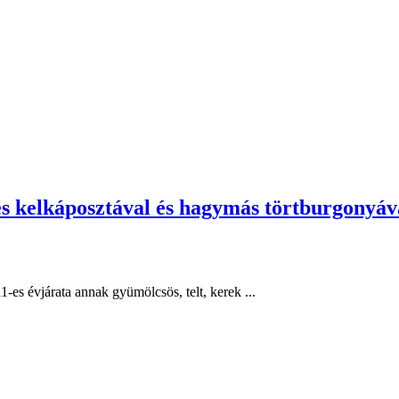
nes kelkáposztával és hagymás törtburgonyáv
-es évjárata annak gyümölcsös, telt, kerek ...