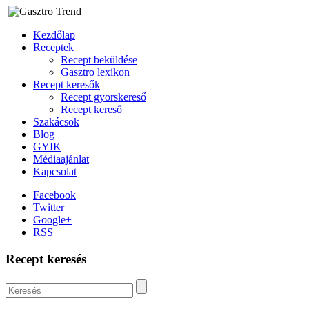
Kezdőlap
Receptek
Recept beküldése
Gasztro lexikon
Recept keresők
Recept gyorskereső
Recept kereső
Szakácsok
Blog
GYIK
Médiaajánlat
Kapcsolat
Facebook
Twitter
Google+
RSS
Recept keresés