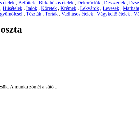
 ételek
,
Befőttek
,
Birkahúsos ételek
,
Dekorációk
,
Desszertek
,
Dzs
,
Húsételek
,
Italok
,
Köretek
,
Krémek
,
Lekvárok
,
Levesek
,
Marhahú
 gyümölcsei
,
Tészták
,
Torták
,
Vadhúsos ételek
,
Vágykeltő ételek
,
Vá
oszta
tésük. A munka zömét a sütő ...