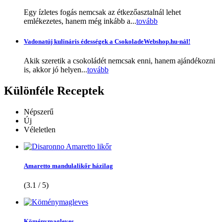
Egy ízletes fogás nemcsak az étkezőasztalnál lehet
emlékezetes, hanem még inkább a...
tovább
Vadonatúj kulináris édességek a CsokoladeWebshop.hu-nál!
Akik szeretik a csokoládét nemcsak enni, hanem ajándékozni
is, akkor jó helyen...
tovább
Különféle
Receptek
Népszerű
Új
Véleletlen
Amaretto mandulalikőr házilag
(3.1 / 5)
Köménymagleves