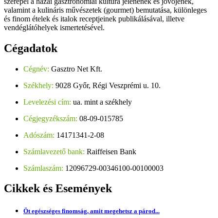
szerepel a hazai gasztronómiai kultúra jelenének és jövőjének,
valamint a kulináris művészetek (gourmet) bemutatása, különleges
és finom ételek és italok receptjeinek publikálásával, illetve
vendéglátóhelyek ismertetésével.
Cégadatok
Cégnév:
Gasztro Net Kft.
Székhely:
9028 Győr, Régi Veszprémi u. 10.
Levelezési cím:
ua. mint a székhely
Cégjegyzékszám:
08-09-015785
Adószám:
14171341-2-08
Számlavezető bank:
Raiffeisen Bank
Számlaszám:
12096729-00346100-00100003
Cikkek
és Események
Öt egészséges finomság, amit megehetsz a párod...