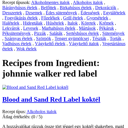
Recept típusok:
Alkoholmentes italok
,
Alkoholos italok
,
Bárányhúsos ételek
,
Befőttek
,
Birkahúsos ételek
,
Dekorációk
,
Desszertek
,
Dzsemek
,
Édes sütemények
,
Édességek
,
Egytálételek
,
Fogyókúrás ételek
,
Főzelékek
,
Grill ételek
,
Gyorsételek
,
Halételek
,
Hidegtálak
,
Húsételek
,
Italok
,
Köretek
,
Krémek
,
Lekvárok
,
Levesek
,
Marhahúsos ételek
,
Mártások
,
Pékáruk
,
Péksütemények
,
Pizzák
,
Saláták
,
Sertéshúsos ételek
,
Sütemények
,
Szárnyas ételek
,
Szörpök
,
Tenger gyümölcsei
,
Tészták
,
Torták
,
Vadhúsos ételek
,
Vágykeltő ételek
,
Vágykeltő italok
,
Vegetáriánus
ételek
,
Wok ételek
Recipes from Ingredient:
johnnie walker red label
Blood and Sand Red Label koktél
Recept típus:
Alkoholos italok
Átlag értékelés:
(0 / 5)
A hozzávalókat rázzuk össze tört jéggel egy koktél shakerben, majd