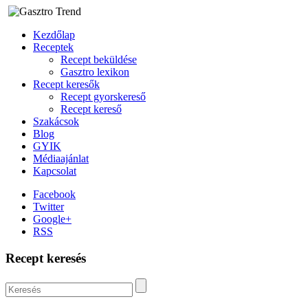
Kezdőlap
Receptek
Recept beküldése
Gasztro lexikon
Recept keresők
Recept gyorskereső
Recept kereső
Szakácsok
Blog
GYIK
Médiaajánlat
Kapcsolat
Facebook
Twitter
Google+
RSS
Recept keresés