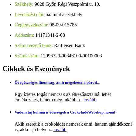
Székhely:
9028 Győr, Régi Veszprémi u. 10.
Levelezési cím:
ua. mint a székhely
Cégjegyzékszám:
08-09-015785
Adószám:
14171341-2-08
Számlavezető bank:
Raiffeisen Bank
Számlaszám:
12096729-00346100-00100003
Cikkek
és Események
Öt egészséges finomság, amit megehetsz a párod...
Egy ízletes fogás nemcsak az étkezőasztalnál lehet
emlékezetes, hanem még inkább a...
tovább
Vadonatúj kulináris édességek a CsokoladeWebshop.hu-nál!
Akik szeretik a csokoládét nemcsak enni, hanem ajándékozni
is, akkor jó helyen...
tovább