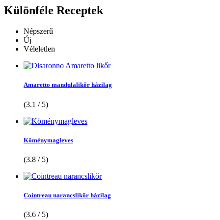
Különféle
Receptek
Népszerű
Új
Véleletlen
Amaretto mandulalikőr házilag
(3.1 / 5)
Köménymagleves
(3.8 / 5)
Cointreau narancslikőr házilag
(3.6 / 5)