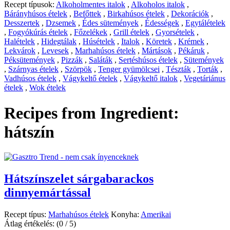
Recept típusok:
Alkoholmentes italok
,
Alkoholos italok
,
Bárányhúsos ételek
,
Befőttek
,
Birkahúsos ételek
,
Dekorációk
,
Desszertek
,
Dzsemek
,
Édes sütemények
,
Édességek
,
Egytálételek
,
Fogyókúrás ételek
,
Főzelékek
,
Grill ételek
,
Gyorsételek
,
Halételek
,
Hidegtálak
,
Húsételek
,
Italok
,
Köretek
,
Krémek
,
Lekvárok
,
Levesek
,
Marhahúsos ételek
,
Mártások
,
Pékáruk
,
Péksütemények
,
Pizzák
,
Saláták
,
Sertéshúsos ételek
,
Sütemények
,
Szárnyas ételek
,
Szörpök
,
Tenger gyümölcsei
,
Tészták
,
Torták
,
Vadhúsos ételek
,
Vágykeltő ételek
,
Vágykeltő italok
,
Vegetáriánus
ételek
,
Wok ételek
Recipes from Ingredient:
hátszín
Hátszínszelet sárgabarackos
dinnyemártással
Recept típus:
Marhahúsos ételek
Konyha:
Amerikai
Átlag értékelés:
(0 / 5)