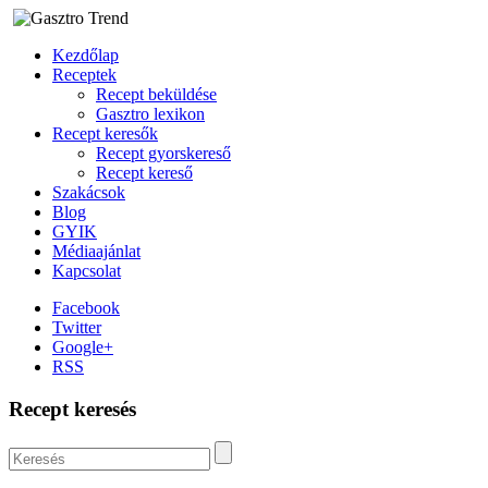
Kezdőlap
Receptek
Recept beküldése
Gasztro lexikon
Recept keresők
Recept gyorskereső
Recept kereső
Szakácsok
Blog
GYIK
Médiaajánlat
Kapcsolat
Facebook
Twitter
Google+
RSS
Recept keresés