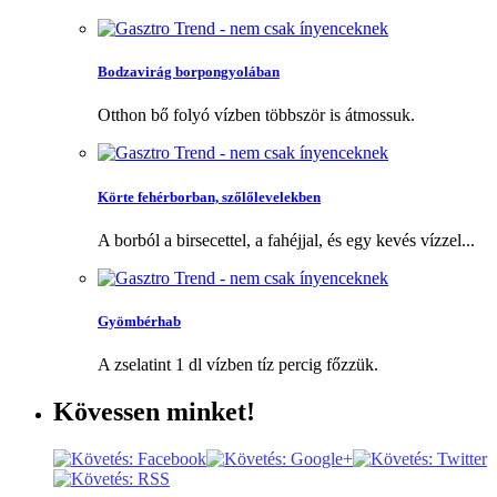
Bodzavirág borpongyolában
Otthon bő folyó vízben többször is átmossuk.
Körte fehérborban, szőlőlevelekben
A borból a birsecettel, a fahéjjal, és egy kevés vízzel...
Gyömbérhab
A zselatint 1 dl vízben tíz percig főzzük.
Kövessen
minket!