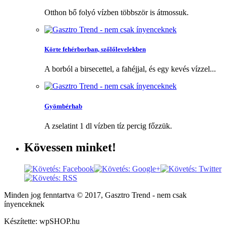
Otthon bő folyó vízben többször is átmossuk.
Körte fehérborban, szőlőlevelekben
A borból a birsecettel, a fahéjjal, és egy kevés vízzel...
Gyömbérhab
A zselatint 1 dl vízben tíz percig főzzük.
Kövessen
minket!
Minden jog fenntartva © 2017, Gasztro Trend - nem csak
ínyenceknek
Készítette: wpSHOP.hu