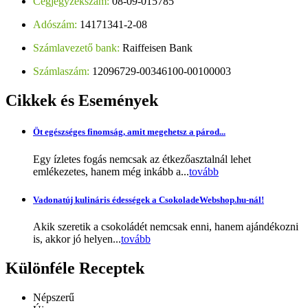
Cégjegyzékszám:
08-09-015785
Adószám:
14171341-2-08
Számlavezető bank:
Raiffeisen Bank
Számlaszám:
12096729-00346100-00100003
Cikkek
és Események
Öt egészséges finomság, amit megehetsz a párod...
Egy ízletes fogás nemcsak az étkezőasztalnál lehet
emlékezetes, hanem még inkább a...
tovább
Vadonatúj kulináris édességek a CsokoladeWebshop.hu-nál!
Akik szeretik a csokoládét nemcsak enni, hanem ajándékozni
is, akkor jó helyen...
tovább
Különféle
Receptek
Népszerű