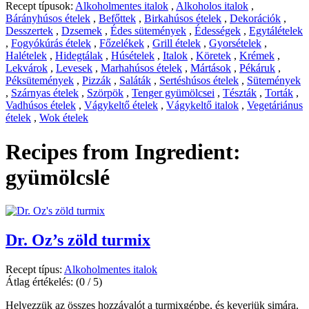
Recept típusok:
Alkoholmentes italok
,
Alkoholos italok
,
Bárányhúsos ételek
,
Befőttek
,
Birkahúsos ételek
,
Dekorációk
,
Desszertek
,
Dzsemek
,
Édes sütemények
,
Édességek
,
Egytálételek
,
Fogyókúrás ételek
,
Főzelékek
,
Grill ételek
,
Gyorsételek
,
Halételek
,
Hidegtálak
,
Húsételek
,
Italok
,
Köretek
,
Krémek
,
Lekvárok
,
Levesek
,
Marhahúsos ételek
,
Mártások
,
Pékáruk
,
Péksütemények
,
Pizzák
,
Saláták
,
Sertéshúsos ételek
,
Sütemények
,
Szárnyas ételek
,
Szörpök
,
Tenger gyümölcsei
,
Tészták
,
Torták
,
Vadhúsos ételek
,
Vágykeltő ételek
,
Vágykeltő italok
,
Vegetáriánus
ételek
,
Wok ételek
Recipes from Ingredient:
gyümölcslé
Dr. Oz’s zöld turmix
Recept típus:
Alkoholmentes italok
Átlag értékelés:
(0 / 5)
Helyezzük az összes hozzávalót a turmixgépbe, és keverjük simára.