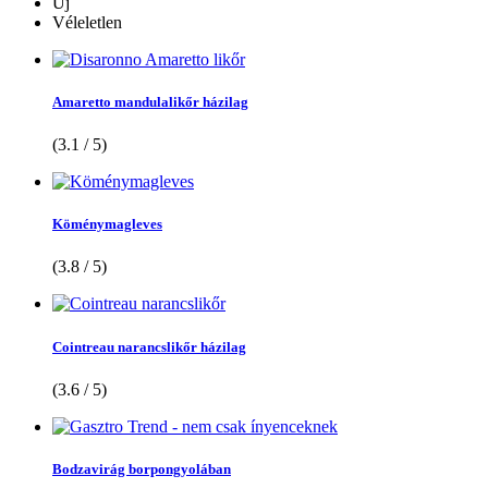
Új
Véleletlen
Amaretto mandulalikőr házilag
(3.1 / 5)
Köménymagleves
(3.8 / 5)
Cointreau narancslikőr házilag
(3.6 / 5)
Bodzavirág borpongyolában