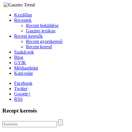
Kezdőlap
Receptek
Recept beküldése
Gasztro lexikon
Recept keresők
Recept gyorskereső
Recept kereső
Szakácsok
Blog
GYIK
Médiaajánlat
Kapcsolat
Facebook
Twitter
Google+
RSS
Recept keresés