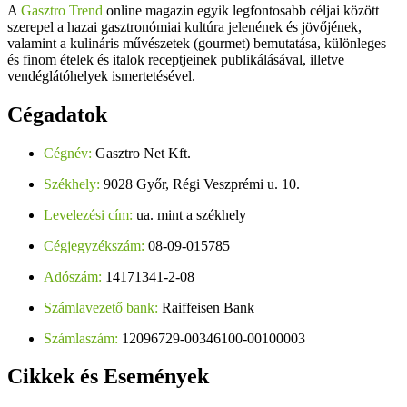
A
Gasztro Trend
online magazin egyik legfontosabb céljai között
szerepel a hazai gasztronómiai kultúra jelenének és jövőjének,
valamint a kulináris művészetek (gourmet) bemutatása, különleges
és finom ételek és italok receptjeinek publikálásával, illetve
vendéglátóhelyek ismertetésével.
Cégadatok
Cégnév:
Gasztro Net Kft.
Székhely:
9028 Győr, Régi Veszprémi u. 10.
Levelezési cím:
ua. mint a székhely
Cégjegyzékszám:
08-09-015785
Adószám:
14171341-2-08
Számlavezető bank:
Raiffeisen Bank
Számlaszám:
12096729-00346100-00100003
Cikkek
és Események