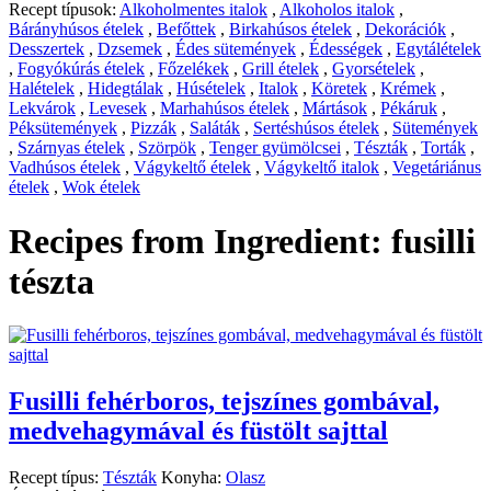
Recept típusok:
Alkoholmentes italok
,
Alkoholos italok
,
Bárányhúsos ételek
,
Befőttek
,
Birkahúsos ételek
,
Dekorációk
,
Desszertek
,
Dzsemek
,
Édes sütemények
,
Édességek
,
Egytálételek
,
Fogyókúrás ételek
,
Főzelékek
,
Grill ételek
,
Gyorsételek
,
Halételek
,
Hidegtálak
,
Húsételek
,
Italok
,
Köretek
,
Krémek
,
Lekvárok
,
Levesek
,
Marhahúsos ételek
,
Mártások
,
Pékáruk
,
Péksütemények
,
Pizzák
,
Saláták
,
Sertéshúsos ételek
,
Sütemények
,
Szárnyas ételek
,
Szörpök
,
Tenger gyümölcsei
,
Tészták
,
Torták
,
Vadhúsos ételek
,
Vágykeltő ételek
,
Vágykeltő italok
,
Vegetáriánus
ételek
,
Wok ételek
Recipes from Ingredient:
fusilli
tészta
Fusilli fehérboros, tejszínes gombával,
medvehagymával és füstölt sajttal
Recept típus:
Tészták
Konyha:
Olasz