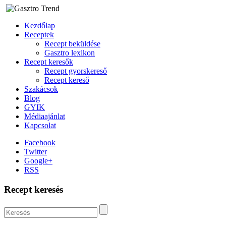
Kezdőlap
Receptek
Recept beküldése
Gasztro lexikon
Recept keresők
Recept gyorskereső
Recept kereső
Szakácsok
Blog
GYIK
Médiaajánlat
Kapcsolat
Facebook
Twitter
Google+
RSS
Recept keresés