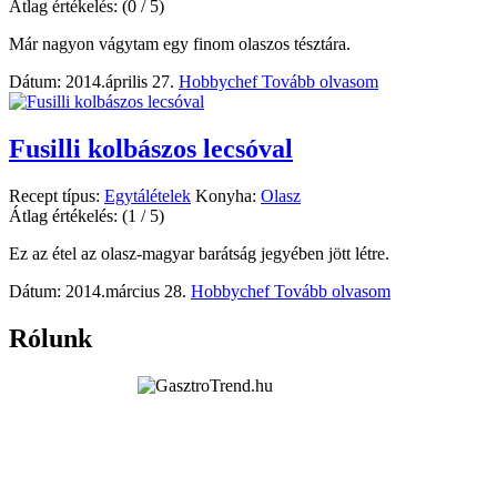
Átlag értékelés:
(0 / 5)
Már nagyon vágytam egy finom olaszos tésztára.
Dátum: 2014.április 27.
Hobbychef
Tovább olvasom
Fusilli kolbászos lecsóval
Recept típus:
Egytálételek
Konyha:
Olasz
Átlag értékelés:
(1 / 5)
Ez az étel az olasz-magyar barátság jegyében jött létre.
Dátum: 2014.március 28.
Hobbychef
Tovább olvasom
Rólunk