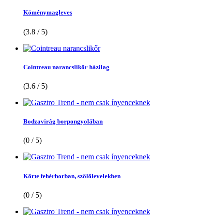
Köménymagleves
(3.8 / 5)
Cointreau narancslikőr házilag
(3.6 / 5)
Bodzavirág borpongyolában
(0 / 5)
Körte fehérborban, szőlőlevelekben
(0 / 5)