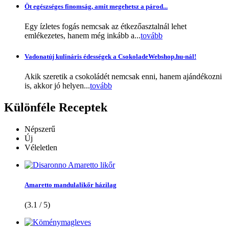
Öt egészséges finomság, amit megehetsz a párod...
Egy ízletes fogás nemcsak az étkezőasztalnál lehet
emlékezetes, hanem még inkább a...
tovább
Vadonatúj kulináris édességek a CsokoladeWebshop.hu-nál!
Akik szeretik a csokoládét nemcsak enni, hanem ajándékozni
is, akkor jó helyen...
tovább
Különféle
Receptek
Népszerű
Új
Véleletlen
Amaretto mandulalikőr házilag
(3.1 / 5)