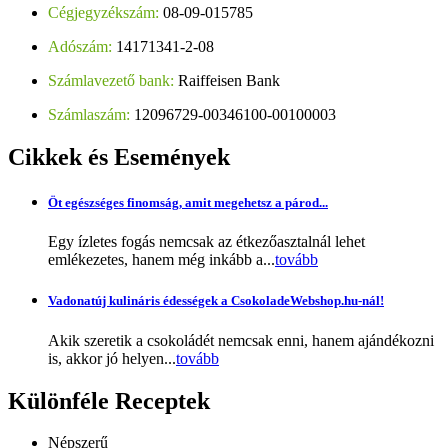
Cégjegyzékszám:
08-09-015785
Adószám:
14171341-2-08
Számlavezető bank:
Raiffeisen Bank
Számlaszám:
12096729-00346100-00100003
Cikkek
és Események
Öt egészséges finomság, amit megehetsz a párod...
Egy ízletes fogás nemcsak az étkezőasztalnál lehet
emlékezetes, hanem még inkább a...
tovább
Vadonatúj kulináris édességek a CsokoladeWebshop.hu-nál!
Akik szeretik a csokoládét nemcsak enni, hanem ajándékozni
is, akkor jó helyen...
tovább
Különféle
Receptek
Népszerű