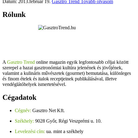
Dátum: 2013.február 19.
Gasztro Trend
Tovább olvasom
Rólunk
A
Gasztro Trend
online magazin egyik legfontosabb céljai között
szerepel a hazai gasztronómiai kultúra jelenének és jövőjének,
valamint a kulináris művészetek (gourmet) bemutatása, különleges
és finom ételek és italok receptjeinek publikálásával, illetve
vendéglátóhelyek ismertetésével.
Cégadatok
Cégnév:
Gasztro Net Kft.
Székhely:
9028 Győr, Régi Veszprémi u. 10.
Levelezési cím:
ua. mint a székhely