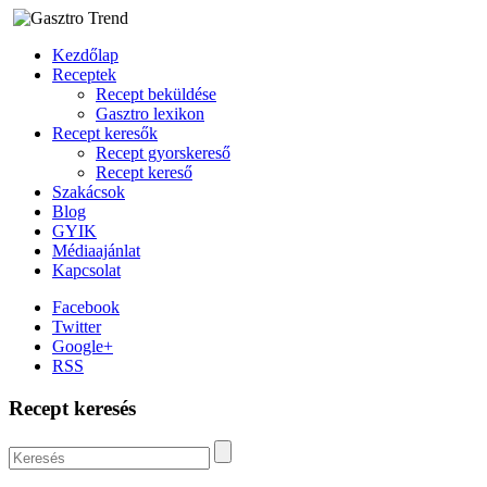
Kezdőlap
Receptek
Recept beküldése
Gasztro lexikon
Recept keresők
Recept gyorskereső
Recept kereső
Szakácsok
Blog
GYIK
Médiaajánlat
Kapcsolat
Facebook
Twitter
Google+
RSS
Recept keresés