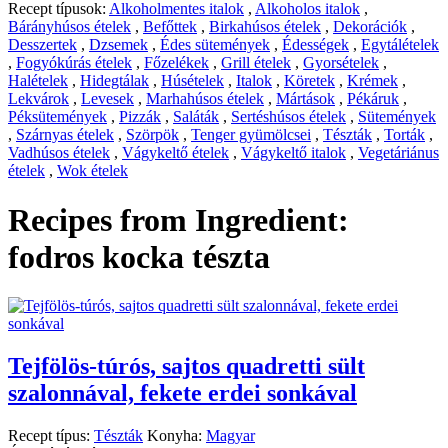
Recept típusok:
Alkoholmentes italok
,
Alkoholos italok
,
Bárányhúsos ételek
,
Befőttek
,
Birkahúsos ételek
,
Dekorációk
,
Desszertek
,
Dzsemek
,
Édes sütemények
,
Édességek
,
Egytálételek
,
Fogyókúrás ételek
,
Főzelékek
,
Grill ételek
,
Gyorsételek
,
Halételek
,
Hidegtálak
,
Húsételek
,
Italok
,
Köretek
,
Krémek
,
Lekvárok
,
Levesek
,
Marhahúsos ételek
,
Mártások
,
Pékáruk
,
Péksütemények
,
Pizzák
,
Saláták
,
Sertéshúsos ételek
,
Sütemények
,
Szárnyas ételek
,
Szörpök
,
Tenger gyümölcsei
,
Tészták
,
Torták
,
Vadhúsos ételek
,
Vágykeltő ételek
,
Vágykeltő italok
,
Vegetáriánus
ételek
,
Wok ételek
Recipes from Ingredient:
fodros kocka tészta
Tejfölös-túrós, sajtos quadretti sült
szalonnával, fekete erdei sonkával
Recept típus:
Tészták
Konyha:
Magyar