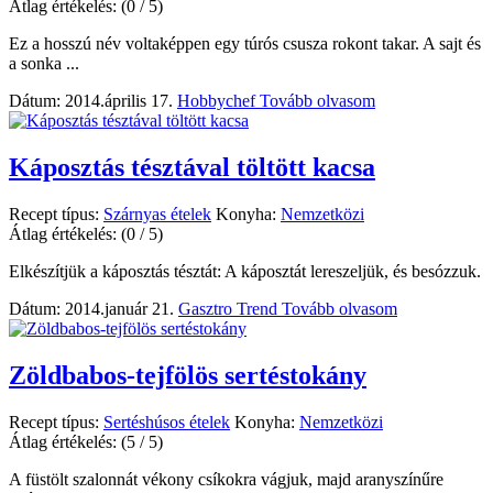
Átlag értékelés:
(0 / 5)
Ez a hosszú név voltaképpen egy túrós csusza rokont takar. A sajt és
a sonka ...
Dátum: 2014.április 17.
Hobbychef
Tovább olvasom
Káposztás tésztával töltött kacsa
Recept típus:
Szárnyas ételek
Konyha:
Nemzetközi
Átlag értékelés:
(0 / 5)
Elkészítjük a káposztás tésztát: A káposztát lereszeljük, és besózzuk.
Dátum: 2014.január 21.
Gasztro Trend
Tovább olvasom
Zöldbabos-tejfölös sertéstokány
Recept típus:
Sertéshúsos ételek
Konyha:
Nemzetközi
Átlag értékelés:
(5 / 5)
A füstölt szalonnát vékony csíkokra vágjuk, majd aranyszínűre