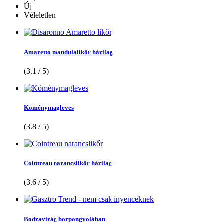
Új
Véleletlen
Amaretto mandulalikőr házilag
(3.1 / 5)
Köménymagleves
(3.8 / 5)
Cointreau narancslikőr házilag
(3.6 / 5)
Bodzavirág borpongyolában