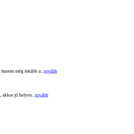
, hanem még inkább a...
tovább
 akkor jó helyen...
tovább