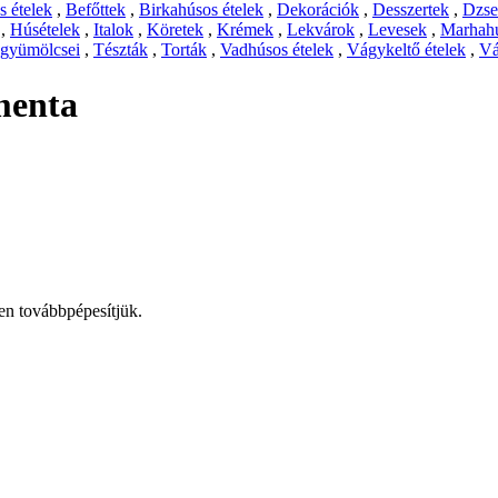
 ételek
,
Befőttek
,
Birkahúsos ételek
,
Dekorációk
,
Desszertek
,
Dzs
,
Húsételek
,
Italok
,
Köretek
,
Krémek
,
Lekvárok
,
Levesek
,
Marhahú
 gyümölcsei
,
Tészták
,
Torták
,
Vadhúsos ételek
,
Vágykeltő ételek
,
Vá
menta
ben továbbpépesítjük.