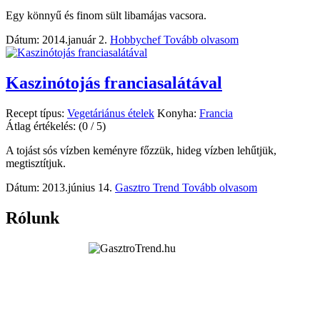
Egy könnyű és finom sült libamájas vacsora.
Dátum: 2014.január 2.
Hobbychef
Tovább olvasom
Kaszinótojás franciasalátával
Recept típus:
Vegetáriánus ételek
Konyha:
Francia
Átlag értékelés:
(0 / 5)
A tojást sós vízben keményre főzzük, hideg vízben lehűtjük,
megtisztítjuk.
Dátum: 2013.június 14.
Gasztro Trend
Tovább olvasom
Rólunk