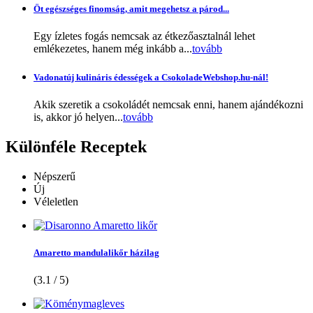
Öt egészséges finomság, amit megehetsz a párod...
Egy ízletes fogás nemcsak az étkezőasztalnál lehet
emlékezetes, hanem még inkább a...
tovább
Vadonatúj kulináris édességek a CsokoladeWebshop.hu-nál!
Akik szeretik a csokoládét nemcsak enni, hanem ajándékozni
is, akkor jó helyen...
tovább
Különféle
Receptek
Népszerű
Új
Véleletlen
Amaretto mandulalikőr házilag
(3.1 / 5)