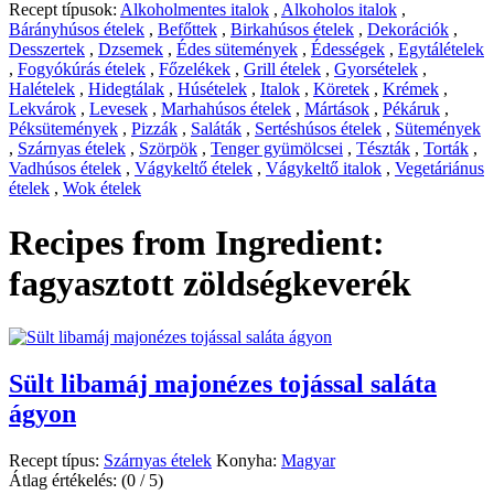
Recept típusok:
Alkoholmentes italok
,
Alkoholos italok
,
Bárányhúsos ételek
,
Befőttek
,
Birkahúsos ételek
,
Dekorációk
,
Desszertek
,
Dzsemek
,
Édes sütemények
,
Édességek
,
Egytálételek
,
Fogyókúrás ételek
,
Főzelékek
,
Grill ételek
,
Gyorsételek
,
Halételek
,
Hidegtálak
,
Húsételek
,
Italok
,
Köretek
,
Krémek
,
Lekvárok
,
Levesek
,
Marhahúsos ételek
,
Mártások
,
Pékáruk
,
Péksütemények
,
Pizzák
,
Saláták
,
Sertéshúsos ételek
,
Sütemények
,
Szárnyas ételek
,
Szörpök
,
Tenger gyümölcsei
,
Tészták
,
Torták
,
Vadhúsos ételek
,
Vágykeltő ételek
,
Vágykeltő italok
,
Vegetáriánus
ételek
,
Wok ételek
Recipes from Ingredient:
fagyasztott zöldségkeverék
Sült libamáj majonézes tojással saláta
ágyon
Recept típus:
Szárnyas ételek
Konyha:
Magyar
Átlag értékelés:
(0 / 5)