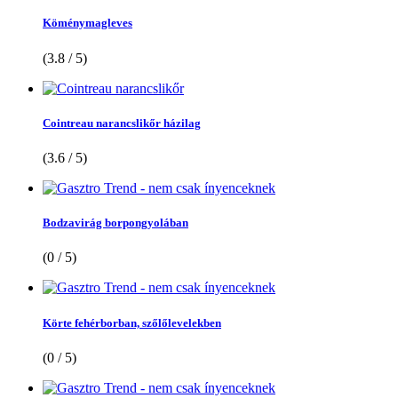
Köménymagleves
(3.8 / 5)
Cointreau narancslikőr házilag
(3.6 / 5)
Bodzavirág borpongyolában
(0 / 5)
Körte fehérborban, szőlőlevelekben
(0 / 5)