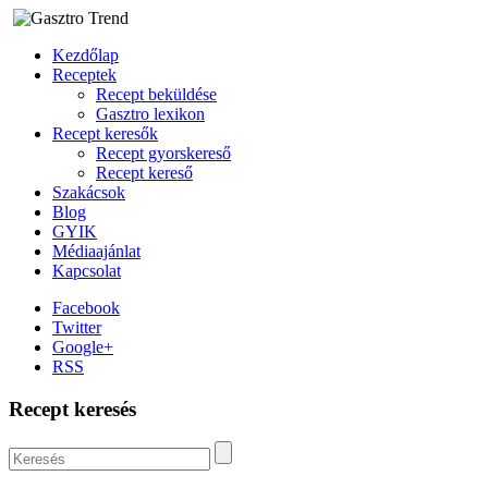
Kezdőlap
Receptek
Recept beküldése
Gasztro lexikon
Recept keresők
Recept gyorskereső
Recept kereső
Szakácsok
Blog
GYIK
Médiaajánlat
Kapcsolat
Facebook
Twitter
Google+
RSS
Recept keresés