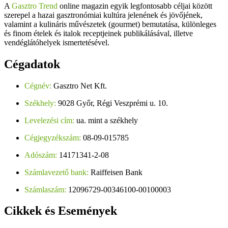
A
Gasztro Trend
online magazin egyik legfontosabb céljai között
szerepel a hazai gasztronómiai kultúra jelenének és jövőjének,
valamint a kulináris művészetek (gourmet) bemutatása, különleges
és finom ételek és italok receptjeinek publikálásával, illetve
vendéglátóhelyek ismertetésével.
Cégadatok
Cégnév:
Gasztro Net Kft.
Székhely:
9028 Győr, Régi Veszprémi u. 10.
Levelezési cím:
ua. mint a székhely
Cégjegyzékszám:
08-09-015785
Adószám:
14171341-2-08
Számlavezető bank:
Raiffeisen Bank
Számlaszám:
12096729-00346100-00100003
Cikkek
és Események