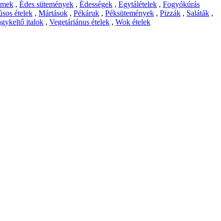
emek
,
Édes sütemények
,
Édességek
,
Egytálételek
,
Fogyókúrás
sos ételek
,
Mártások
,
Pékáruk
,
Péksütemények
,
Pizzák
,
Saláták
,
gykeltő italok
,
Vegetáriánus ételek
,
Wok ételek