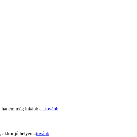
, hanem még inkább a...
tovább
 akkor jó helyen...
tovább