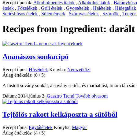
Recept típusok:
Alkoholmentes italok
,
Alkoholos italok
,
Bárányhúsos
ételek
,
Főzelékek
,
Grill ételek
,
Gyorsételek
,
Halételek
,
Hidegtálak
Sertéshúsos ételek
,
Sütemények
,
Szárnyas ételek
,
Szörpök
,
Tenger
Recipes from Ingredient:
darál
Ananászos sonkacipó
Recept típus:
Húsételek
Konyha:
Nemzetközi
Átlag értékelés:
(0 / 5)
A füstölt sovány sonkát, a sovány sertés- és marhahúst, finom tárcsán
Dátum: 2014.június 2.
Gasztro Trend
Tovább olvasom
Tejfölös rakott kelkáposzta a sütőből
Recept típus:
Egytálételek
Konyha:
Magyar
Átlag értékelés:
(4 / 5)