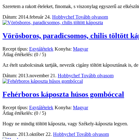
Szeretem a rakott ételeket, finomak, s viszonylag egyszerű az elkészí
Dátum: 2014.február 24.
Hobbychef
Tovább olvasom
Vörösboros, paradicsomos, chilis töltött k
Recept típus:
Egytálételek
Konyha:
Magyar
Átlag értékelés:
(0 / 5)
Az ételt szabolcsinak tartják, nevezik cigány töltött káposztának is, d
Dátum: 2013.november 21.
Hobbychef
Tovább olvasom
Fehérboros káposzta húsos gombóccal
Recept típus:
Egytálételek
Konyha:
Magyar
Átlag értékelés:
(0 / 5)
Hogy ne mindig töltött káposzta, vagy Székely-káposzta legyen.
Dátum: 2013.október 22.
Hobbychef
Tovább olvasom