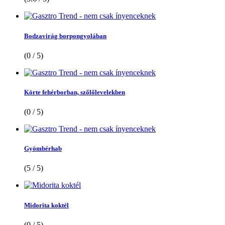
Bodzavirág borpongyolában
(0 / 5)
Körte fehérborban, szőlőlevelekben
(0 / 5)
Gyömbérhab
(5 / 5)
Midorita koktél
(0 / 5)