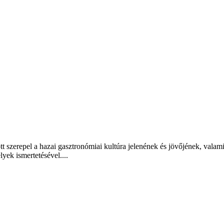
t szerepel a hazai gasztronómiai kultúra jelenének és jövőjének, valam
lyek ismertetésével....