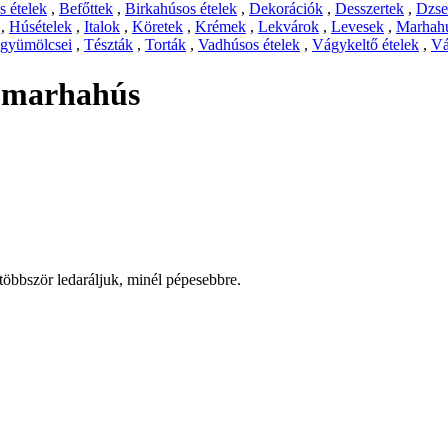
 ételek
,
Befőttek
,
Birkahúsos ételek
,
Dekorációk
,
Desszertek
,
Dzs
,
Húsételek
,
Italok
,
Köretek
,
Krémek
,
Lekvárok
,
Levesek
,
Marhahú
 gyümölcsei
,
Tészták
,
Torták
,
Vadhúsos ételek
,
Vágykeltő ételek
,
Vá
t marhahús
 többször ledaráljuk, minél pépesebbre.