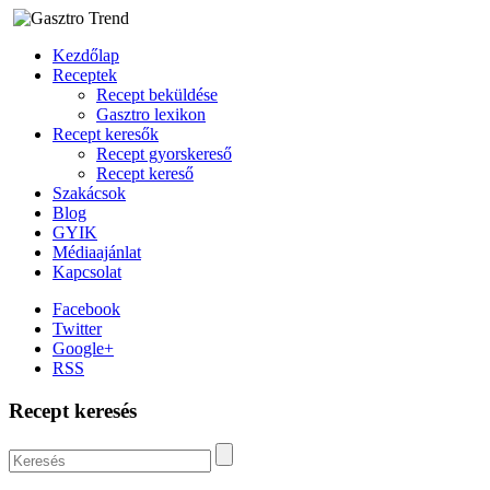
Kezdőlap
Receptek
Recept beküldése
Gasztro lexikon
Recept keresők
Recept gyorskereső
Recept kereső
Szakácsok
Blog
GYIK
Médiaajánlat
Kapcsolat
Facebook
Twitter
Google+
RSS
Recept keresés