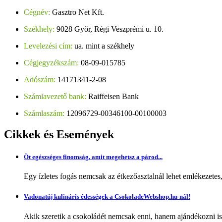
Cégnév:
Gasztro Net Kft.
Székhely:
9028 Győr, Régi Veszprémi u. 10.
Levelezési cím:
ua. mint a székhely
Cégjegyzékszám:
08-09-015785
Adószám:
14171341-2-08
Számlavezető bank:
Raiffeisen Bank
Számlaszám:
12096729-00346100-00100003
Cikkek
és Események
Öt egészséges finomság, amit megehetsz a párod...
Egy ízletes fogás nemcsak az étkezőasztalnál lehet emlékezetes
Vadonatúj kulináris édességek a CsokoladeWebshop.hu-nál!
Akik szeretik a csokoládét nemcsak enni, hanem ajándékozni is,