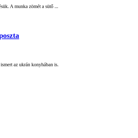
tésük. A munka zömét a sütő ...
áposzta
e ismert az ukrán konyhában is.