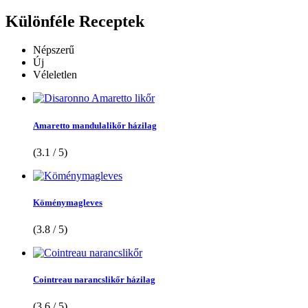
Különféle
Receptek
Népszerű
Új
Véleletlen
Amaretto mandulalikőr házilag
(3.1 / 5)
Köménymagleves
(3.8 / 5)
Cointreau narancslikőr házilag
(3.6 / 5)