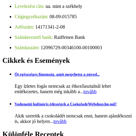
Levelezési cím:
ua. mint a székhely
Cégjegyzékszám:
08-09-015785
Adószám:
14171341-2-08
Számlavezető bank:
Raiffeisen Bank
Számlaszám:
12096729-00346100-00100003
Cikkek
és Események
Öt egészséges finomság, amit megehetsz a párod...
Egy ízletes fogás nemcsak az étkezőasztalnál lehet
emlékezetes, hanem még inkább a...
tovább
Vadonatúj kulináris édességek a CsokoladeWebshop.hu-nál!
Akik szeretik a csokoládét nemcsak enni, hanem ajándékozni
is, akkor jó helyen...
tovább
Különféle
Receptek