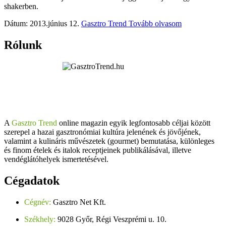
shakerben.
Dátum: 2013.június 12.
Gasztro Trend
Tovább olvasom
Rólunk
A
Gasztro Trend
online magazin egyik legfontosabb céljai között
szerepel a hazai gasztronómiai kultúra jelenének és jövőjének,
valamint a kulináris művészetek (gourmet) bemutatása, különleges
és finom ételek és italok receptjeinek publikálásával, illetve
vendéglátóhelyek ismertetésével.
Cégadatok
Cégnév:
Gasztro Net Kft.
Székhely:
9028 Győr, Régi Veszprémi u. 10.