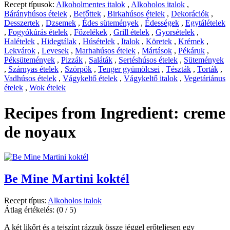
Recept típusok:
Alkoholmentes italok
,
Alkoholos italok
,
Bárányhúsos ételek
,
Befőttek
,
Birkahúsos ételek
,
Dekorációk
,
Desszertek
,
Dzsemek
,
Édes sütemények
,
Édességek
,
Egytálételek
,
Fogyókúrás ételek
,
Főzelékek
,
Grill ételek
,
Gyorsételek
,
Halételek
,
Hidegtálak
,
Húsételek
,
Italok
,
Köretek
,
Krémek
,
Lekvárok
,
Levesek
,
Marhahúsos ételek
,
Mártások
,
Pékáruk
,
Péksütemények
,
Pizzák
,
Saláták
,
Sertéshúsos ételek
,
Sütemények
,
Szárnyas ételek
,
Szörpök
,
Tenger gyümölcsei
,
Tészták
,
Torták
,
Vadhúsos ételek
,
Vágykeltő ételek
,
Vágykeltő italok
,
Vegetáriánus
ételek
,
Wok ételek
Recipes from Ingredient:
creme
de noyaux
Be Mine Martini koktél
Recept típus:
Alkoholos italok
Átlag értékelés:
(0 / 5)
A két likőrt és a tejszínt rázzuk össze jéggel erőteljesen egy