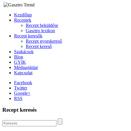
Kezdőlap
Receptek
Recept beküldése
Gasztro lexikon
Recept keresők
Recept gyorskereső
Recept kereső
Szakácsok
Blog
GYIK
Médiaajánlat
Kapcsolat
Facebook
Twitter
Google+
RSS
Recept keresés