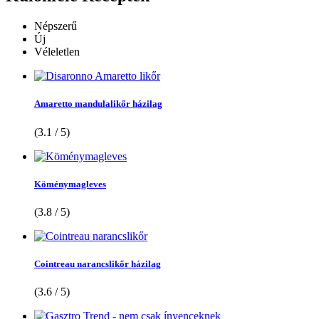
Népszerű
Új
Véleletlen
Amaretto mandulalikőr házilag
(3.1 / 5)
Köménymagleves
(3.8 / 5)
Cointreau narancslikőr házilag
(3.6 / 5)