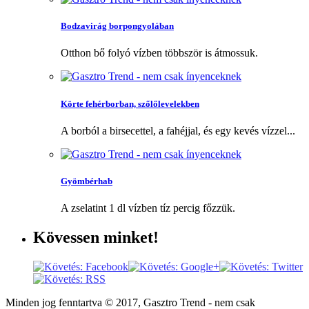
Bodzavirág borpongyolában
Otthon bő folyó vízben többször is átmossuk.
Körte fehérborban, szőlőlevelekben
A borból a birsecettel, a fahéjjal, és egy kevés vízzel...
Gyömbérhab
A zselatint 1 dl vízben tíz percig főzzük.
Kövessen
minket!
Minden jog fenntartva © 2017, Gasztro Trend - nem csak