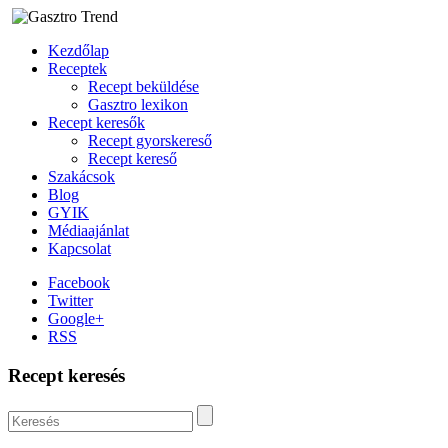
Kezdőlap
Receptek
Recept beküldése
Gasztro lexikon
Recept keresők
Recept gyorskereső
Recept kereső
Szakácsok
Blog
GYIK
Médiaajánlat
Kapcsolat
Facebook
Twitter
Google+
RSS
Recept keresés