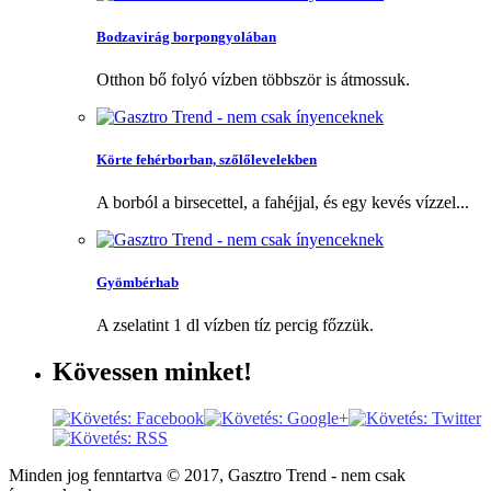
Bodzavirág borpongyolában
Otthon bő folyó vízben többször is átmossuk.
Körte fehérborban, szőlőlevelekben
A borból a birsecettel, a fahéjjal, és egy kevés vízzel...
Gyömbérhab
A zselatint 1 dl vízben tíz percig főzzük.
Kövessen
minket!
Minden jog fenntartva © 2017, Gasztro Trend - nem csak