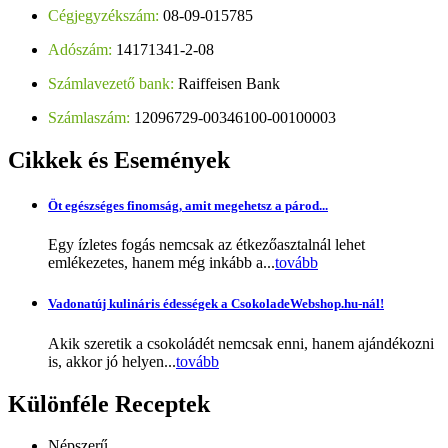
Cégjegyzékszám:
08-09-015785
Adószám:
14171341-2-08
Számlavezető bank:
Raiffeisen Bank
Számlaszám:
12096729-00346100-00100003
Cikkek
és Események
Öt egészséges finomság, amit megehetsz a párod...
Egy ízletes fogás nemcsak az étkezőasztalnál lehet
emlékezetes, hanem még inkább a...
tovább
Vadonatúj kulináris édességek a CsokoladeWebshop.hu-nál!
Akik szeretik a csokoládét nemcsak enni, hanem ajándékozni
is, akkor jó helyen...
tovább
Különféle
Receptek
Népszerű