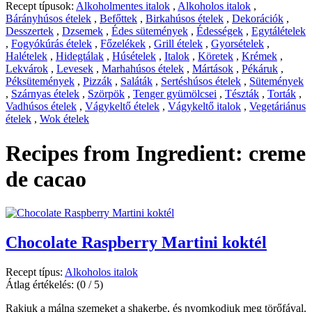
Recept típusok:
Alkoholmentes italok
,
Alkoholos italok
,
Bárányhúsos ételek
,
Befőttek
,
Birkahúsos ételek
,
Dekorációk
,
Desszertek
,
Dzsemek
,
Édes sütemények
,
Édességek
,
Egytálételek
,
Fogyókúrás ételek
,
Főzelékek
,
Grill ételek
,
Gyorsételek
,
Halételek
,
Hidegtálak
,
Húsételek
,
Italok
,
Köretek
,
Krémek
,
Lekvárok
,
Levesek
,
Marhahúsos ételek
,
Mártások
,
Pékáruk
,
Péksütemények
,
Pizzák
,
Saláták
,
Sertéshúsos ételek
,
Sütemények
,
Szárnyas ételek
,
Szörpök
,
Tenger gyümölcsei
,
Tészták
,
Torták
,
Vadhúsos ételek
,
Vágykeltő ételek
,
Vágykeltő italok
,
Vegetáriánus
ételek
,
Wok ételek
Recipes from Ingredient:
creme
de cacao
Chocolate Raspberry Martini koktél
Recept típus:
Alkoholos italok
Átlag értékelés:
(0 / 5)
Rakjuk a málna szemeket a shakerbe, és nyomkodjuk meg törőfával.