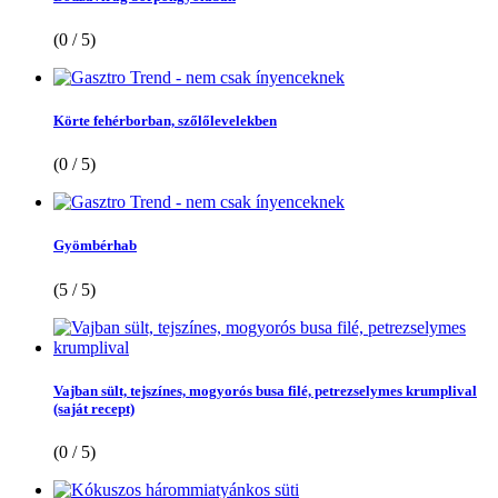
(0 / 5)
Körte fehérborban, szőlőlevelekben
(0 / 5)
Gyömbérhab
(5 / 5)
Vajban sült, tejszínes, mogyorós busa filé, petrezselymes krumplival
(saját recept)
(0 / 5)