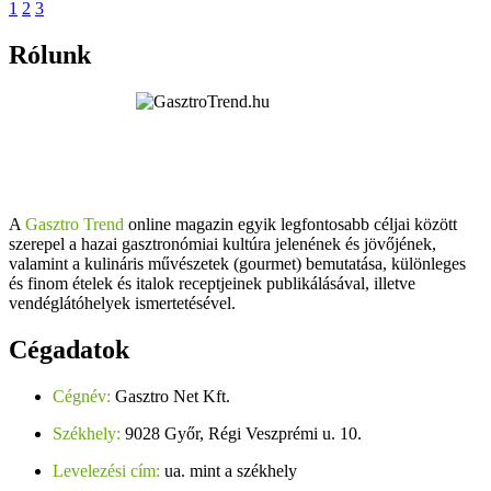
1
2
3
Rólunk
A
Gasztro Trend
online magazin egyik legfontosabb céljai között
szerepel a hazai gasztronómiai kultúra jelenének és jövőjének,
valamint a kulináris művészetek (gourmet) bemutatása, különleges
és finom ételek és italok receptjeinek publikálásával, illetve
vendéglátóhelyek ismertetésével.
Cégadatok
Cégnév:
Gasztro Net Kft.
Székhely:
9028 Győr, Régi Veszprémi u. 10.
Levelezési cím:
ua. mint a székhely