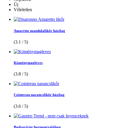
Új
Véleletlen
Amaretto mandulalikőr házilag
(3.1 / 5)
Köménymagleves
(3.8 / 5)
Cointreau narancslikőr házilag
(3.6 / 5)
Bodzavirág borpongyolában