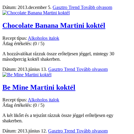
Dátum: 2013.december 5.
Gasztro Trend
Tovább olvasom
Chocolate Banana Martini koktél
Recept típus:
Alkoholos italok
Átlag értékelés:
(0 / 5)
A hozzávalókat rázzuk össze erőteljesen jéggel, mintegy 30
másodpercig koktél shakerben.
Dátum: 2013.június 13.
Gasztro Trend
Tovább olvasom
Be Mine Martini koktél
Recept típus:
Alkoholos italok
Átlag értékelés:
(0 / 5)
A két likőrt és a tejszínt rázzuk össze jéggel erőteljesen egy
shakerben.
Dátum: 2013.június 12.
Gasztro Trend
Tovább olvasom