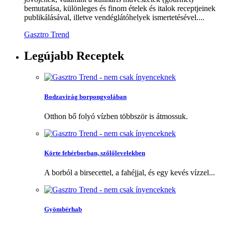
bemutatása, különleges és finom ételek és italok receptjeinek
publikálásával, illetve vendéglátóhelyek ismertetésével....
Gasztro Trend
Legújabb
Receptek
Bodzavirág borpongyolában
Otthon bő folyó vízben többször is átmossuk.
Körte fehérborban, szőlőlevelekben
A borból a birsecettel, a fahéjjal, és egy kevés vízzel...
Gyömbérhab