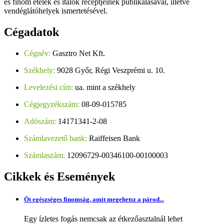
és finom ételek és italok receptjeinek publikálásával, illetve
vendéglátóhelyek ismertetésével.
Cégadatok
Cégnév:
Gasztro Net Kft.
Székhely:
9028 Győr, Régi Veszprémi u. 10.
Levelezési cím:
ua. mint a székhely
Cégjegyzékszám:
08-09-015785
Adószám:
14171341-2-08
Számlavezető bank:
Raiffeisen Bank
Számlaszám:
12096729-00346100-00100003
Cikkek
és Események
Öt egészséges finomság, amit megehetsz a párod...
Egy ízletes fogás nemcsak az étkezőasztalnál lehet