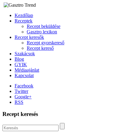
Kezdőlap
Receptek
Recept beküldése
Gasztro lexikon
Recept keresők
Recept gyorskereső
Recept kereső
Szakácsok
Blog
GYIK
Médiaajánlat
Kapcsolat
Facebook
Twitter
Google+
RSS
Recept keresés