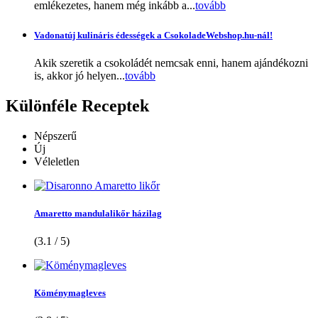
emlékezetes, hanem még inkább a...
tovább
Vadonatúj kulináris édességek a CsokoladeWebshop.hu-nál!
Akik szeretik a csokoládét nemcsak enni, hanem ajándékozni
is, akkor jó helyen...
tovább
Különféle
Receptek
Népszerű
Új
Véleletlen
Amaretto mandulalikőr házilag
(3.1 / 5)
Köménymagleves