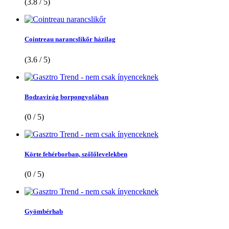
(3.8 / 5)
Cointreau narancslikőr házilag
(3.6 / 5)
Bodzavirág borpongyolában
(0 / 5)
Körte fehérborban, szőlőlevelekben
(0 / 5)
Gyömbérhab