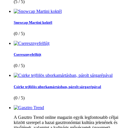
(5 / 5)
Snowcap Martini koktél
(0 / 5)
Cseresznyefelfújt
(0 / 5)
Csirke tejfölös uborkamártásban, párolt sárgarépával
(0 / 5)
A Gasztro Trend online magazin egyik legfontosabb céljai
között szerepel a hazai gasztronómiai kultúra jelenének és
jövőjének, valamint a kulináris művészetek (gourmet)