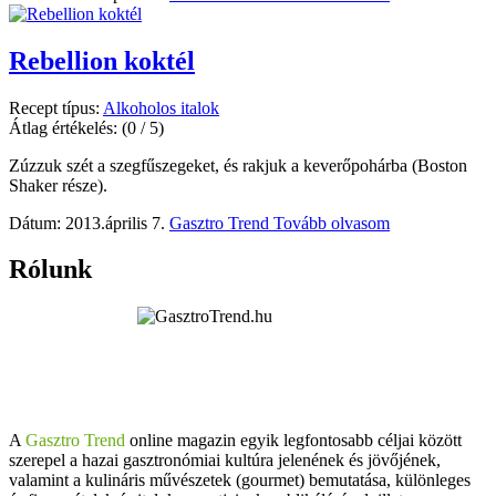
Rebellion koktél
Recept típus:
Alkoholos italok
Átlag értékelés:
(0 / 5)
Zúzzuk szét a szegfűszegeket, és rakjuk a keverőpohárba (Boston
Shaker része).
Dátum: 2013.április 7.
Gasztro Trend
Tovább olvasom
Rólunk
A
Gasztro Trend
online magazin egyik legfontosabb céljai között
szerepel a hazai gasztronómiai kultúra jelenének és jövőjének,
valamint a kulináris művészetek (gourmet) bemutatása, különleges