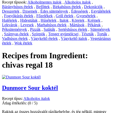
Recept típusok:
Alkoholmentes italok
,
Alkoholos italok
,
Bárányhúsos ételek
,
Befőttek
,
Birkahúsos ételek
,
Dekorációk
,
Desszertek
,
Dzsemek
,
Édes sütemények
,
Édességek
,
Egytálételek
,
Fogyókúrás ételek
,
Főzelékek
,
Grill ételek
,
Gyorsételek
,
Halételek
,
Hidegtálak
,
Húsételek
,
Italok
,
Köretek
,
Krémek
,
Lekvárok
,
Levesek
,
Marhahúsos ételek
,
Mártások
,
Pékáruk
,
Péksütemények
,
Pizzák
,
Saláták
,
Sertéshúsos ételek
,
Sütemények
,
Szárnyas ételek
,
Szörpök
,
Tenger gyümölcsei
,
Tészták
,
Torták
,
Vadhúsos ételek
,
Vágykeltő ételek
,
Vágykeltő italok
,
Vegetáriánus
ételek
,
Wok ételek
Recipes from Ingredient:
chivas regal 18
Dunmore Sour koktél
Recept típus:
Alkoholos italok
Átlag értékelés:
(0 / 5)
Rakjuk az összes hozzávalót rázókehelybe, és jég nélkül, mintegy