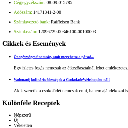
Cégjegyzékszám:
08-09-015785
Adószám:
14171341-2-08
Számlavezető bank:
Raiffeisen Bank
Számlaszám:
12096729-00346100-00100003
Cikkek
és Események
Öt egészséges finomság, amit megehetsz a párod...
Egy ízletes fogás nemcsak az étkezőasztalnál lehet emlékezetes
Vadonatúj kulináris édességek a CsokoladeWebshop.hu-nál!
Akik szeretik a csokoládét nemcsak enni, hanem ajándékozni is,
Különféle
Receptek
Népszerű
Új
Véleletlen