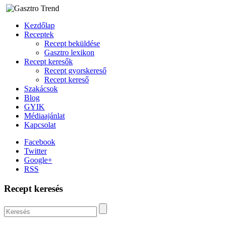
Kezdőlap
Receptek
Recept beküldése
Gasztro lexikon
Recept keresők
Recept gyorskereső
Recept kereső
Szakácsok
Blog
GYIK
Médiaajánlat
Kapcsolat
Facebook
Twitter
Google+
RSS
Recept keresés