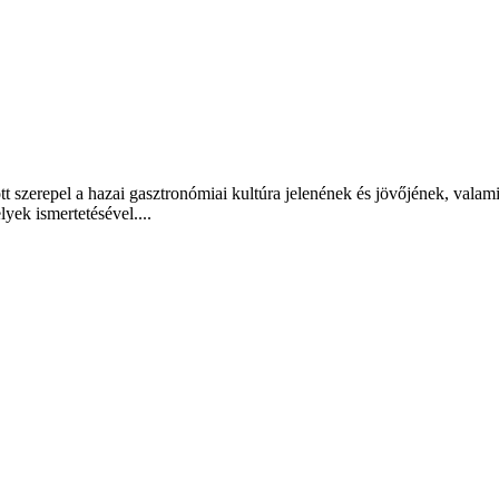
t szerepel a hazai gasztronómiai kultúra jelenének és jövőjének, valam
lyek ismertetésével....