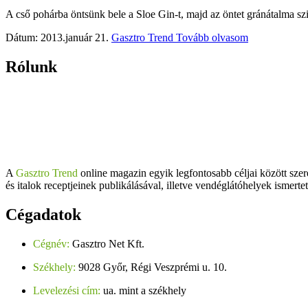
A cső pohárba öntsünk bele a Sloe Gin-t, majd az öntet gránátalma szi
Dátum: 2013.január 21.
Gasztro Trend
Tovább olvasom
Rólunk
A
Gasztro Trend
online magazin egyik legfontosabb céljai között szer
és italok receptjeinek publikálásával, illetve vendéglátóhelyek ismerte
Cégadatok
Cégnév:
Gasztro Net Kft.
Székhely:
9028 Győr, Régi Veszprémi u. 10.
Levelezési cím:
ua. mint a székhely