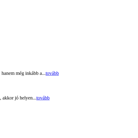
, hanem még inkább a...
tovább
 akkor jó helyen...
tovább