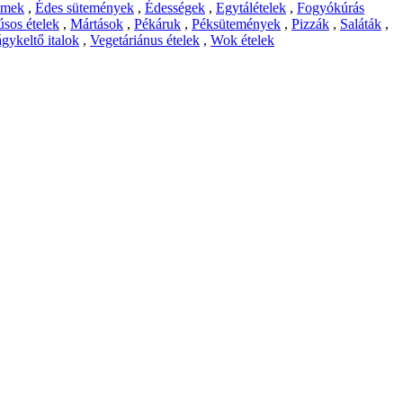
emek
,
Édes sütemények
,
Édességek
,
Egytálételek
,
Fogyókúrás
sos ételek
,
Mártások
,
Pékáruk
,
Péksütemények
,
Pizzák
,
Saláták
,
gykeltő italok
,
Vegetáriánus ételek
,
Wok ételek