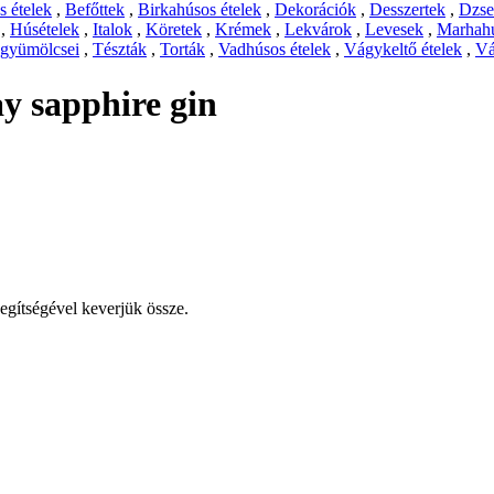
 ételek
,
Befőttek
,
Birkahúsos ételek
,
Dekorációk
,
Desszertek
,
Dzs
,
Húsételek
,
Italok
,
Köretek
,
Krémek
,
Lekvárok
,
Levesek
,
Marhahú
 gyümölcsei
,
Tészták
,
Torták
,
Vadhúsos ételek
,
Vágykeltő ételek
,
Vá
 sapphire gin
egítségével keverjük össze.