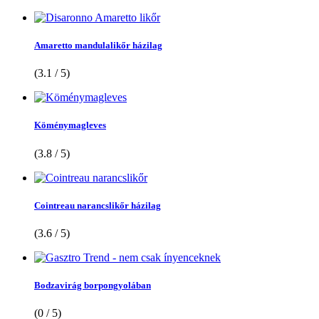
Amaretto mandulalikőr házilag
(3.1 / 5)
Köménymagleves
(3.8 / 5)
Cointreau narancslikőr házilag
(3.6 / 5)
Bodzavirág borpongyolában
(0 / 5)