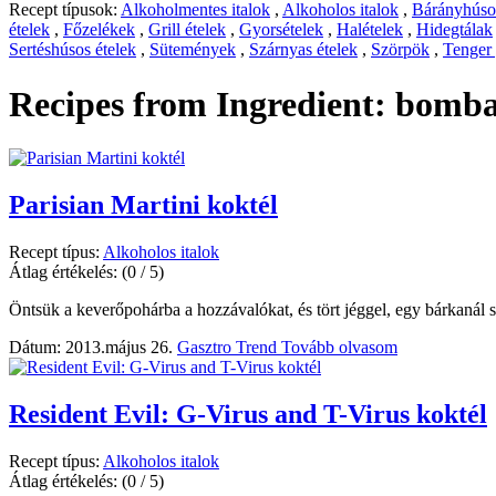
Recept típusok:
Alkoholmentes italok
,
Alkoholos italok
,
Bárányhúsos
ételek
,
Főzelékek
,
Grill ételek
,
Gyorsételek
,
Halételek
,
Hidegtálak
Sertéshúsos ételek
,
Sütemények
,
Szárnyas ételek
,
Szörpök
,
Tenger
Recipes from Ingredient:
bombay
Parisian Martini koktél
Recept típus:
Alkoholos italok
Átlag értékelés:
(0 / 5)
Öntsük a keverőpohárba a hozzávalókat, és tört jéggel, egy bárkanál s
Dátum: 2013.május 26.
Gasztro Trend
Tovább olvasom
Resident Evil: G-Virus and T-Virus koktél
Recept típus:
Alkoholos italok
Átlag értékelés:
(0 / 5)