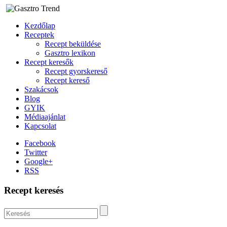
Kezdőlap
Receptek
Recept beküldése
Gasztro lexikon
Recept keresők
Recept gyorskereső
Recept kereső
Szakácsok
Blog
GYIK
Médiaajánlat
Kapcsolat
Facebook
Twitter
Google+
RSS
Recept keresés