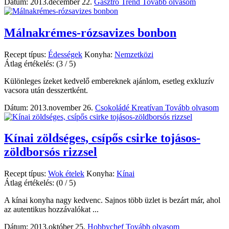
Dátum: 2013.december 22.
Gasztro Trend
Tovább olvasom
Málnakrémes-rózsavizes bonbon
Recept típus:
Édességek
Konyha:
Nemzetközi
Átlag értékelés:
(3 / 5)
Különleges ízeket kedvelő embereknek ajánlom, esetleg exkluzív
vacsora után desszertként.
Dátum: 2013.november 26.
Csokoládé Kreatívan
Tovább olvasom
Kínai zöldséges, csípős csirke tojásos-
zöldborsós rizzsel
Recept típus:
Wok ételek
Konyha:
Kínai
Átlag értékelés:
(0 / 5)
A kínai konyha nagy kedvenc. Sajnos több üzlet is bezárt már, ahol
az autentikus hozzávalókat ...
Dátum: 2013.október 25.
Hobbychef
Tovább olvasom