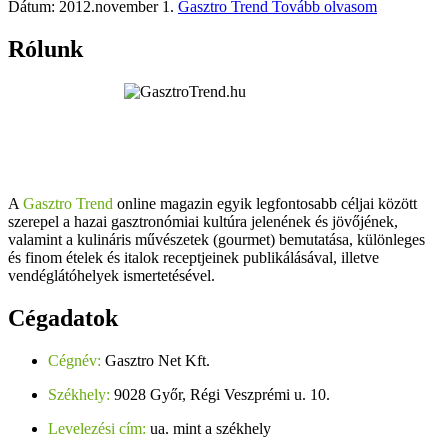
Dátum: 2012.november 1.
Gasztro Trend
Tovább olvasom
Rólunk
A
Gasztro Trend
online magazin egyik legfontosabb céljai között
szerepel a hazai gasztronómiai kultúra jelenének és jövőjének,
valamint a kulináris művészetek (gourmet) bemutatása, különleges
és finom ételek és italok receptjeinek publikálásával, illetve
vendéglátóhelyek ismertetésével.
Cégadatok
Cégnév:
Gasztro Net Kft.
Székhely:
9028 Győr, Régi Veszprémi u. 10.
Levelezési cím:
ua. mint a székhely