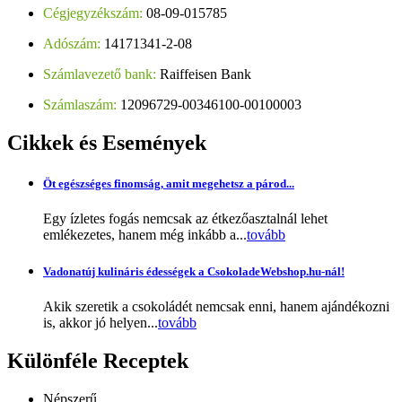
Cégjegyzékszám:
08-09-015785
Adószám:
14171341-2-08
Számlavezető bank:
Raiffeisen Bank
Számlaszám:
12096729-00346100-00100003
Cikkek
és Események
Öt egészséges finomság, amit megehetsz a párod...
Egy ízletes fogás nemcsak az étkezőasztalnál lehet
emlékezetes, hanem még inkább a...
tovább
Vadonatúj kulináris édességek a CsokoladeWebshop.hu-nál!
Akik szeretik a csokoládét nemcsak enni, hanem ajándékozni
is, akkor jó helyen...
tovább
Különféle
Receptek
Népszerű