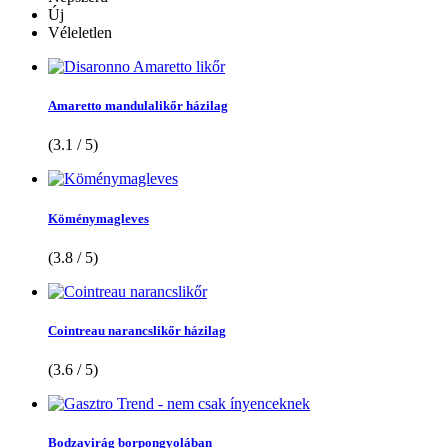
Új
Véleletlen
Amaretto mandulalikőr házilag
(3.1 / 5)
Köménymagleves
(3.8 / 5)
Cointreau narancslikőr házilag
(3.6 / 5)
Bodzavirág borpongyolában