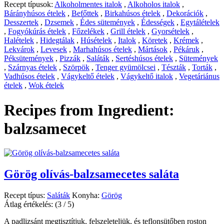
Recept típusok:
Alkoholmentes italok
,
Alkoholos italok
,
Bárányhúsos ételek
,
Befőttek
,
Birkahúsos ételek
,
Dekorációk
,
Desszertek
,
Dzsemek
,
Édes sütemények
,
Édességek
,
Egytálételek
,
Fogyókúrás ételek
,
Főzelékek
,
Grill ételek
,
Gyorsételek
,
Halételek
,
Hidegtálak
,
Húsételek
,
Italok
,
Köretek
,
Krémek
,
Lekvárok
,
Levesek
,
Marhahúsos ételek
,
Mártások
,
Pékáruk
,
Péksütemények
,
Pizzák
,
Saláták
,
Sertéshúsos ételek
,
Sütemények
,
Szárnyas ételek
,
Szörpök
,
Tenger gyümölcsei
,
Tészták
,
Torták
,
Vadhúsos ételek
,
Vágykeltő ételek
,
Vágykeltő italok
,
Vegetáriánus
ételek
,
Wok ételek
Recipes from Ingredient:
balzsamecet
Görög olívás-balzsamecetes saláta
Recept típus:
Saláták
Konyha:
Görög
Átlag értékelés:
(3 / 5)
A padlizsánt megtisztítjuk, felszeleteljük, és teflonsütőben roston