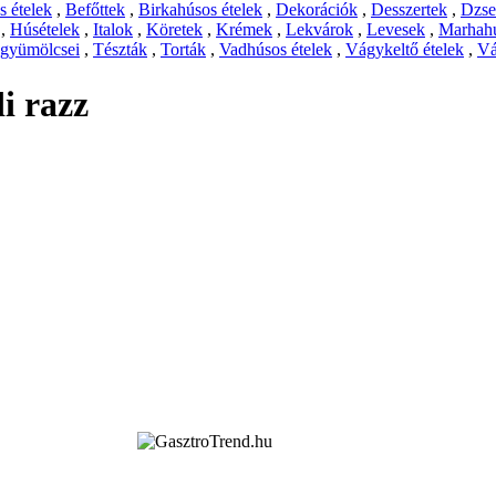
 ételek
,
Befőttek
,
Birkahúsos ételek
,
Dekorációk
,
Desszertek
,
Dzs
,
Húsételek
,
Italok
,
Köretek
,
Krémek
,
Lekvárok
,
Levesek
,
Marhahú
 gyümölcsei
,
Tészták
,
Torták
,
Vadhúsos ételek
,
Vágykeltő ételek
,
Vá
i razz