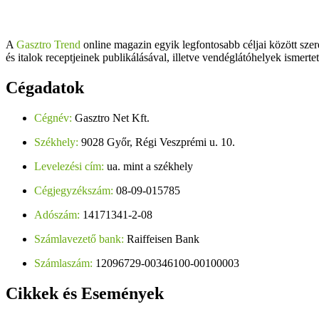
A
Gasztro Trend
online magazin egyik legfontosabb céljai között szer
és italok receptjeinek publikálásával, illetve vendéglátóhelyek ismerte
Cégadatok
Cégnév:
Gasztro Net Kft.
Székhely:
9028 Győr, Régi Veszprémi u. 10.
Levelezési cím:
ua. mint a székhely
Cégjegyzékszám:
08-09-015785
Adószám:
14171341-2-08
Számlavezető bank:
Raiffeisen Bank
Számlaszám:
12096729-00346100-00100003
Cikkek
és Események