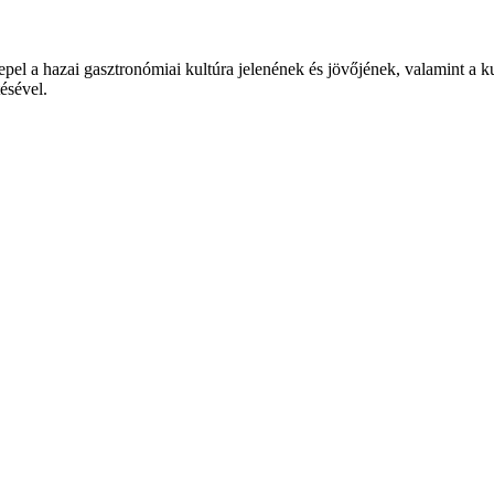
epel a hazai gasztronómiai kultúra jelenének és jövőjének, valamint a 
tésével.