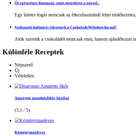
Öt egészséges finomság, amit megehetsz a párod...
Egy ízletes fogás nemcsak az étkezőasztalnál lehet emlékezetes
Vadonatúj kulináris édességek a CsokoladeWebshop.hu-nál!
Akik szeretik a csokoládét nemcsak enni, hanem ajándékozni is,
Különféle
Receptek
Népszerű
Új
Véleletlen
Amaretto mandulalikőr házilag
(3.1 / 5)
Köménymagleves