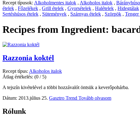
Recept típusok:
Alkoholmentes italok
,
Alkoholos italok
,
Bárányhúsos
ételek
,
Főzelékek
,
Grill ételek
,
Gyorsételek
,
Halételek
,
Hidegtálak
Sertéshúsos ételek
,
Sütemények
,
Szárnyas ételek
,
Szörpök
,
Tenger
Recipes from Ingredient:
bacard
Razzonia koktél
Recept típus:
Alkoholos italok
Átlag értékelés:
(0 / 5)
A tejszín kivételével a többi hozzávalót öntsük a keverőpohárba.
Dátum: 2013.július 25.
Gasztro Trend
Tovább olvasom
Rólunk