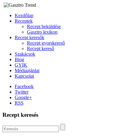
Kezdőlap
Receptek
Recept beküldése
Gasztro lexikon
Recept keresők
Recept gyorskereső
Recept kereső
Szakácsok
Blog
GYIK
Médiaajánlat
Kapcsolat
Facebook
Twitter
Google+
RSS
Recept keresés