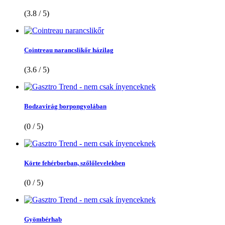
(3.8 / 5)
Cointreau narancslikőr házilag
(3.6 / 5)
Bodzavirág borpongyolában
(0 / 5)
Körte fehérborban, szőlőlevelekben
(0 / 5)
Gyömbérhab