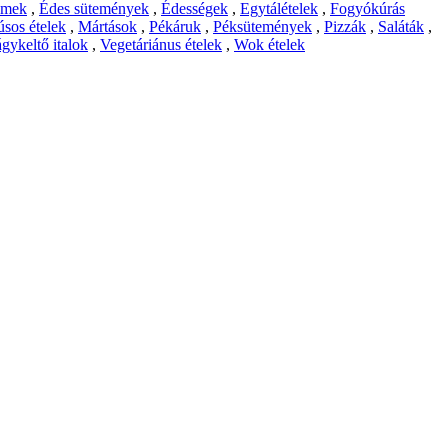
emek
,
Édes sütemények
,
Édességek
,
Egytálételek
,
Fogyókúrás
sos ételek
,
Mártások
,
Pékáruk
,
Péksütemények
,
Pizzák
,
Saláták
,
gykeltő italok
,
Vegetáriánus ételek
,
Wok ételek