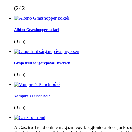
(5 / 5)
Albino Grasshopper koktél
(0 / 5)
Grapefruit sárgarépával, nyersen
(0 / 5)
Vampire’s Punch bólé
(0 / 5)
A Gasztro Trend online magazin egyik legfontosabb céljai közöt