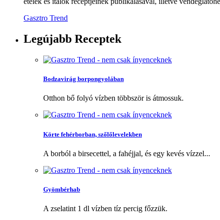
ételek és italok receptjeinek publikálásával, illetve vendéglátóhe
Gasztro Trend
Legújabb
Receptek
Bodzavirág borpongyolában
Otthon bő folyó vízben többször is átmossuk.
Körte fehérborban, szőlőlevelekben
A borból a birsecettel, a fahéjjal, és egy kevés vízzel...
Gyömbérhab
A zselatint 1 dl vízben tíz percig főzzük.