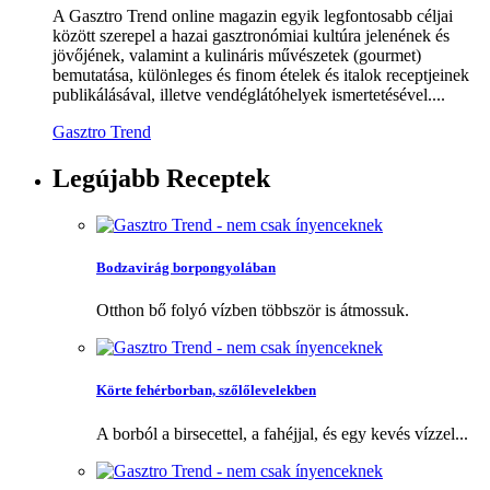
A Gasztro Trend online magazin egyik legfontosabb céljai
között szerepel a hazai gasztronómiai kultúra jelenének és
jövőjének, valamint a kulináris művészetek (gourmet)
bemutatása, különleges és finom ételek és italok receptjeinek
publikálásával, illetve vendéglátóhelyek ismertetésével....
Gasztro Trend
Legújabb
Receptek
Bodzavirág borpongyolában
Otthon bő folyó vízben többször is átmossuk.
Körte fehérborban, szőlőlevelekben
A borból a birsecettel, a fahéjjal, és egy kevés vízzel...