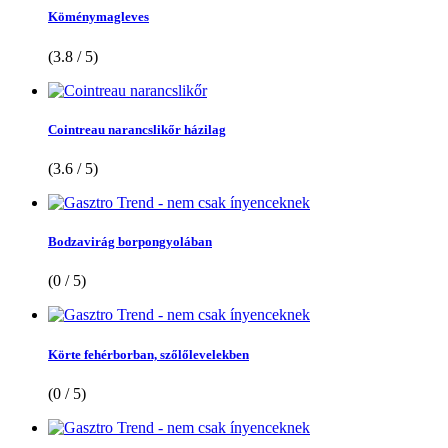
Köménymagleves
(3.8 / 5)
Cointreau narancslikőr házilag
(3.6 / 5)
Bodzavirág borpongyolában
(0 / 5)
Körte fehérborban, szőlőlevelekben
(0 / 5)