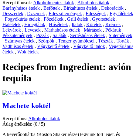
Recept típusok:
Alkoholmentes italok
,
Alkoholos italok
,
Bárányhúsos ételek
,
Befőttek
,
Birkahúsos ételek
,
Dekorációk
,
Desszertek
,
Dzsemek
,
Édes sütemények
,
Édességek
,
Egytálételek
,
Fogyókúrás ételek
,
Főzelékek
,
Grill ételek
,
Gyorsételek
,
Halételek
,
Hidegtálak
,
Húsételek
,
Italok
,
Köretek
,
Krémek
,
Lekvárok
,
Levesek
,
Marhahúsos ételek
,
Mártások
,
Pékáruk
,
Péksütemények
,
Pizzák
,
Saláták
,
Sertéshúsos ételek
,
Sütemények
,
Szárnyas ételek
,
Szörpök
,
Tenger gyümölcsei
,
Tészták
,
Torták
,
Vadhúsos ételek
,
Vágykeltő ételek
,
Vágykeltő italok
,
Vegetáriánus
ételek
,
Wok ételek
Recipes from Ingredient:
avión
tequila
Machete koktél
Recept típus:
Alkoholos italok
Átlag értékelés:
(0 / 5)
A keverőpohárba (Boston Shaker része) tegyünk tört jeget, és