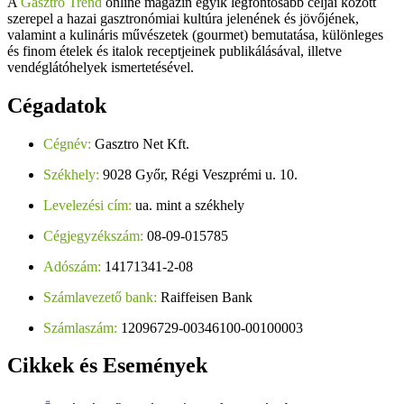
A
Gasztro Trend
online magazin egyik legfontosabb céljai között
szerepel a hazai gasztronómiai kultúra jelenének és jövőjének,
valamint a kulináris művészetek (gourmet) bemutatása, különleges
és finom ételek és italok receptjeinek publikálásával, illetve
vendéglátóhelyek ismertetésével.
Cégadatok
Cégnév:
Gasztro Net Kft.
Székhely:
9028 Győr, Régi Veszprémi u. 10.
Levelezési cím:
ua. mint a székhely
Cégjegyzékszám:
08-09-015785
Adószám:
14171341-2-08
Számlavezető bank:
Raiffeisen Bank
Számlaszám:
12096729-00346100-00100003
Cikkek
és Események