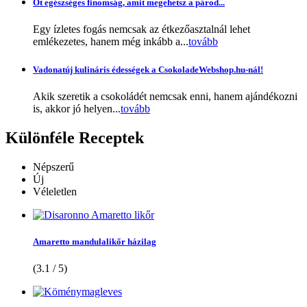
Öt egészséges finomság, amit megehetsz a párod...
Egy ízletes fogás nemcsak az étkezőasztalnál lehet
emlékezetes, hanem még inkább a...
tovább
Vadonatúj kulináris édességek a CsokoladeWebshop.hu-nál!
Akik szeretik a csokoládét nemcsak enni, hanem ajándékozni
is, akkor jó helyen...
tovább
Különféle
Receptek
Népszerű
Új
Véleletlen
Amaretto mandulalikőr házilag
(3.1 / 5)