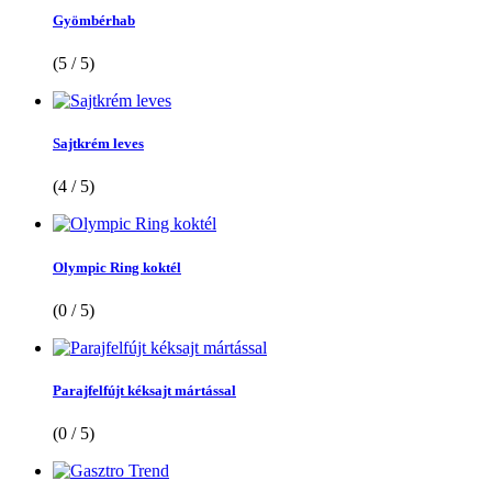
Gyömbérhab
(5 / 5)
Sajtkrém leves
(4 / 5)
Olympic Ring koktél
(0 / 5)
Parajfelfújt kéksajt mártással
(0 / 5)