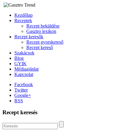
Kezdőlap
Receptek
Recept beküldése
Gasztro lexikon
Recept keresők
Recept gyorskereső
Recept kereső
Szakácsok
Blog
GYIK
Médiaajánlat
Kapcsolat
Facebook
Twitter
Google+
RSS
Recept keresés