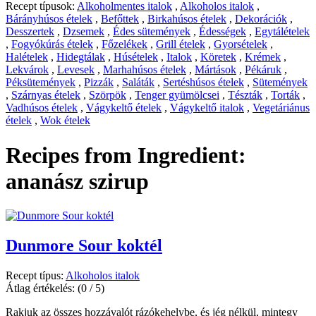
Recept típusok:
Alkoholmentes italok
,
Alkoholos italok
,
Bárányhúsos ételek
,
Befőttek
,
Birkahúsos ételek
,
Dekorációk
,
Desszertek
,
Dzsemek
,
Édes sütemények
,
Édességek
,
Egytálételek
,
Fogyókúrás ételek
,
Főzelékek
,
Grill ételek
,
Gyorsételek
,
Halételek
,
Hidegtálak
,
Húsételek
,
Italok
,
Köretek
,
Krémek
,
Lekvárok
,
Levesek
,
Marhahúsos ételek
,
Mártások
,
Pékáruk
,
Péksütemények
,
Pizzák
,
Saláták
,
Sertéshúsos ételek
,
Sütemények
,
Szárnyas ételek
,
Szörpök
,
Tenger gyümölcsei
,
Tészták
,
Torták
,
Vadhúsos ételek
,
Vágykeltő ételek
,
Vágykeltő italok
,
Vegetáriánus
ételek
,
Wok ételek
Recipes from Ingredient:
ananász szirup
Dunmore Sour koktél
Recept típus:
Alkoholos italok
Átlag értékelés:
(0 / 5)
Rakjuk az összes hozzávalót rázókehelybe, és jég nélkül, mintegy