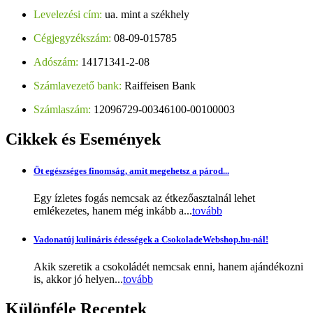
Levelezési cím:
ua. mint a székhely
Cégjegyzékszám:
08-09-015785
Adószám:
14171341-2-08
Számlavezető bank:
Raiffeisen Bank
Számlaszám:
12096729-00346100-00100003
Cikkek
és Események
Öt egészséges finomság, amit megehetsz a párod...
Egy ízletes fogás nemcsak az étkezőasztalnál lehet
emlékezetes, hanem még inkább a...
tovább
Vadonatúj kulináris édességek a CsokoladeWebshop.hu-nál!
Akik szeretik a csokoládét nemcsak enni, hanem ajándékozni
is, akkor jó helyen...
tovább
Különféle
Receptek