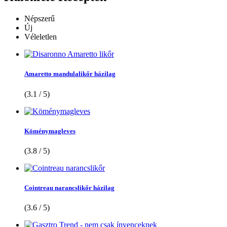
Népszerű
Új
Véleletlen
Amaretto mandulalikőr házilag
(3.1 / 5)
Köménymagleves
(3.8 / 5)
Cointreau narancslikőr házilag
(3.6 / 5)