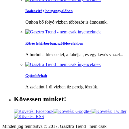
Bodzavirág borpongyolában
Otthon bő folyó vízben többször is átmossuk.
Körte fehérborban, szőlőlevelekben
A borból a birsecettel, a fahéjjal, és egy kevés vízzel...
Gyömbérhab
A zselatint 1 dl vízben tíz percig főzzük.
Kövessen
minket!
Minden jog fenntartva © 2017, Gasztro Trend - nem csak