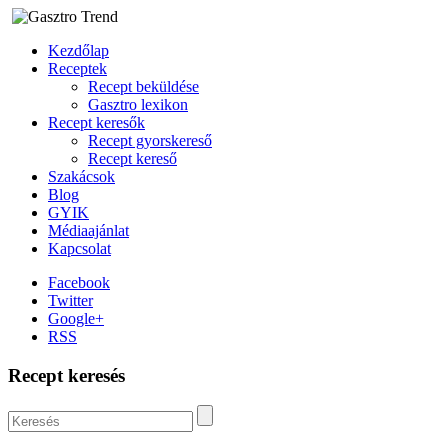
Kezdőlap
Receptek
Recept beküldése
Gasztro lexikon
Recept keresők
Recept gyorskereső
Recept kereső
Szakácsok
Blog
GYIK
Médiaajánlat
Kapcsolat
Facebook
Twitter
Google+
RSS
Recept keresés