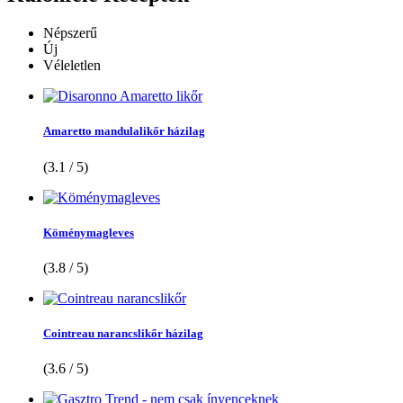
Népszerű
Új
Véleletlen
Amaretto mandulalikőr házilag
(3.1 / 5)
Köménymagleves
(3.8 / 5)
Cointreau narancslikőr házilag
(3.6 / 5)