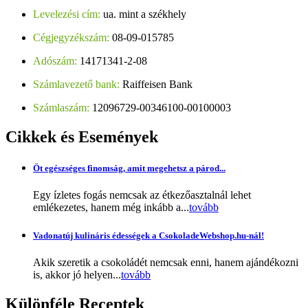
Levelezési cím:
ua. mint a székhely
Cégjegyzékszám:
08-09-015785
Adószám:
14171341-2-08
Számlavezető bank:
Raiffeisen Bank
Számlaszám:
12096729-00346100-00100003
Cikkek
és Események
Öt egészséges finomság, amit megehetsz a párod...
Egy ízletes fogás nemcsak az étkezőasztalnál lehet
emlékezetes, hanem még inkább a...
tovább
Vadonatúj kulináris édességek a CsokoladeWebshop.hu-nál!
Akik szeretik a csokoládét nemcsak enni, hanem ajándékozni
is, akkor jó helyen...
tovább
Különféle
Receptek