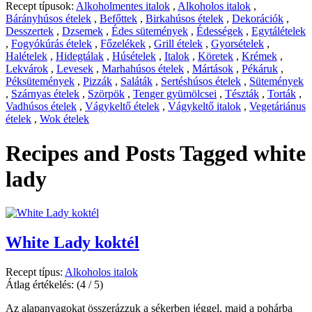
Recept típusok:
Alkoholmentes italok
,
Alkoholos italok
,
Bárányhúsos ételek
,
Befőttek
,
Birkahúsos ételek
,
Dekorációk
,
Desszertek
,
Dzsemek
,
Édes sütemények
,
Édességek
,
Egytálételek
,
Fogyókúrás ételek
,
Főzelékek
,
Grill ételek
,
Gyorsételek
,
Halételek
,
Hidegtálak
,
Húsételek
,
Italok
,
Köretek
,
Krémek
,
Lekvárok
,
Levesek
,
Marhahúsos ételek
,
Mártások
,
Pékáruk
,
Péksütemények
,
Pizzák
,
Saláták
,
Sertéshúsos ételek
,
Sütemények
,
Szárnyas ételek
,
Szörpök
,
Tenger gyümölcsei
,
Tészták
,
Torták
,
Vadhúsos ételek
,
Vágykeltő ételek
,
Vágykeltő italok
,
Vegetáriánus
ételek
,
Wok ételek
Recipes and Posts Tagged
white
lady
White Lady koktél
Recept típus:
Alkoholos italok
Átlag értékelés:
(4 / 5)
Az alapanyagokat összerázzuk a sékerben jéggel, majd a pohárba