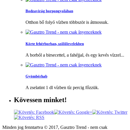
Bodzavirág borpongyolában
Otthon bő folyó vízben többször is átmossuk.
Körte fehérborban, szőlőlevelekben
A borból a birsecettel, a fahéjjal, és egy kevés vízzel...
Gyömbérhab
A zselatint 1 dl vízben tíz percig főzzük.
Kövessen
minket!
Minden jog fenntartva © 2017, Gasztro Trend - nem csak