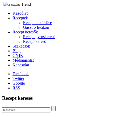
Kezdőlap
Receptek
Recept beküldése
Gasztro lexikon
Recept keresők
Recept gyorskereső
Recept kereső
Szakácsok
Blog
GYIK
Médiaajánlat
Kapcsolat
Facebook
Twitter
Google+
RSS
Recept keresés